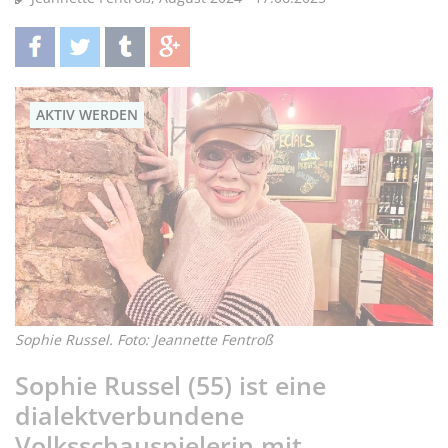
teilen
twittern
teilen
teilen
AKTIV WERDEN
Sophie Russel. Foto: Jeannette Fentroß
Sophie Russel (55) ist eine
dialektverbundene
Volksschauspielerin mit