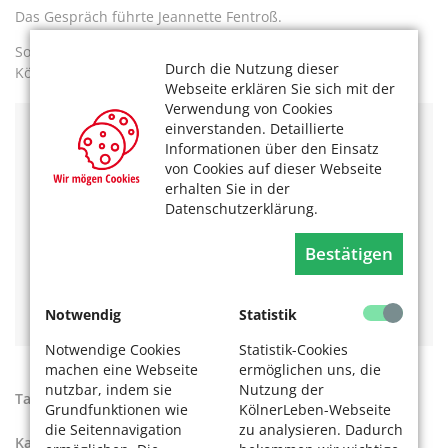
Das Gespräch führte Jeannette Fentroß.
Sophie Russel ist am 21.12.2024 unerwartet verstorben. Der
Durch die Nutzung dieser
Kölner Travestie-Star wurde 56 Jahre alt.
Webseite erklären Sie sich mit der
Verwendung von Cookies
einverstanden. Detaillierte
Das könnte Sie auch interessieren:
Informationen über den Einsatz
von Cookies auf dieser Webseite
Der Theaterverein „Kölsche Bredder“
erhalten Sie in der
222 Jahre Hänneschen-Theater –
Diese Puppe ist kein
Datenschutzerklärung.
Holzkopf!
Kölner Köpfe – Lotti Krekel
Kölner Köpfe - Im Gespräch mit Samy Orfgen
Bestätigen
Kölner Köpfe – Marianne Rogée
Kölner Köpfe - Dr. Renate Maria Hirth
Kölner Köpfe – Alexandra Kassen
Notwendig
Statistik
Notwendige Cookies
Statistik-Cookies
machen eine Webseite
ermöglichen uns, die
nutzbar, indem sie
Nutzung der
Tags:
Christopher Street Day in Köln
,
CSD
,
Theater
Grundfunktionen wie
KölnerLeben-Webseite
die Seitennavigation
zu analysieren. Dadurch
Kategorien:
Kultur
,
Unser Köln