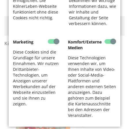
ermöglichen. Die
bekommen wir wichtige
KölnerLeben-Webseite
Informationen dazu, wie
funktioniert ohne diese
wir Inhalte und
Cookies nicht richtig.
Gestaltung der Seite
Hier könnte Werbung stehen, mit der wir uns
verbessern können.
finanzieren. Bitte akzeptieren Sie die
Cookie-Meldung
.
Marketing
Komfort/Externe
KölnerLeben Sommer 2026
Medien
Diese Cookies sind die
Grundlage für unsere
Diese Technologien
Einnahmen. Wir nutzen
verwenden wir, um
Drittanbieter-
Ihnen Inhalte von Video-
Technologien, um
oder Social-Media-
Anzeigen unserer
Plattformen und
Werbekunden auf der
anderen externen Seiten
Webseite einzustellen
anzuzeigen. Dazu
und sie Ihnen zu
gehören zum Beispiel
zeigen.
die Kartenausschnitte
bei den Adressen der
Veranstalter.