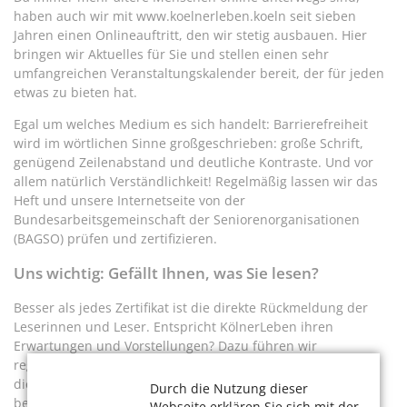
haben auch wir mit www.koelnerleben.koeln seit sieben
Jahren einen Onlineauftritt, den wir stetig ausbauen. Hier
bringen wir Aktuelles für Sie und stellen einen sehr
umfangreichen Veranstaltungskalender bereit, der für jeden
etwas zu bieten hat.
Egal um welches Medium es sich handelt: Barrierefreiheit
wird im wörtlichen Sinne großgeschrieben: große Schrift,
genügend Zeilenabstand und deutliche Kontraste. Und vor
allem natürlich Verständlichkeit! Regelmäßig lassen wir das
Heft und unsere Internetseite von der
Bundesarbeitsgemeinschaft der Seniorenorganisationen
(BAGSO) prüfen und zertifizieren.
Uns wichtig: Gefällt Ihnen, was Sie lesen?
Besser als jedes Zertifikat ist die direkte Rückmeldung der
Leserinnen und Leser. Entspricht KölnerLeben ihren
Erwartungen und Vorstellungen? Dazu führen wir
regelmäßige Leserbefragungen durch, die jüngste im April
dieses Jahres. Von 436 teilnehmenden Personen
Durch die Nutzung dieser
bescheinigten uns 98 Prozent einen guten bis sehr guten
Webseite erklären Sie sich mit der