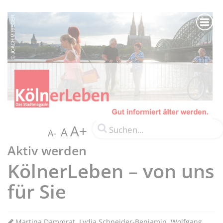
A+
A
A-
Aktiv werden
KölnerLeben – von uns
für Sie
Martina Dammrat, Lydia Schneider-Benjamin, Wolfgang