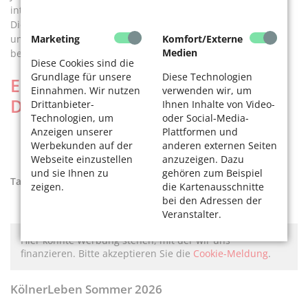
interessiert,sozial und verantwortungsbewusst verbringen.
Diese bunte Palette des Kölner Lebens wollen wir abbilden
Marketing
Komfort/Externe
und Sie, liebe Leserinnen und Leser, noch viele Jahre
Medien
begleiten.
Diese Cookies sind die
Grundlage für unsere
Diese Technologien
Ergebnisse der Leserumfrage im
Einnahmen. Wir nutzen
verwenden wir, um
Detail
Drittanbieter-
Ihnen Inhalte von Video-
Technologien, um
oder Social-Media-
Anzeigen unserer
Plattformen und
Werbekunden auf der
anderen externen Seiten
Webseite einzustellen
anzuzeigen. Dazu
und sie Ihnen zu
gehören zum Beispiel
Tags:
Arbeit der Redaktion
zeigen.
die Kartenausschnitte
bei den Adressen der
Veranstalter.
Hier könnte Werbung stehen, mit der wir uns
finanzieren. Bitte akzeptieren Sie die
Cookie-Meldung
.
KölnerLeben Sommer 2026