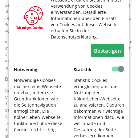
Gesamteindruck sowie einen hohen Informationsgehalt. Fast
Verwendung von Cookies
alle (99 Prozent) lobten besonders die Verständlichkeit der
einverstanden. Detaillierte
Texte und Bilder. Beim Unterhaltungswert sahen immerhin 5
Informationen über den Einsatz
Prozentnoch Luft nach oben. Erfreulicherweise gingen viele
von Cookies auf dieser Webseite
erhalten Sie in der
Vorschläge ein.
Datenschutzerklärung.
Auch lernten wir Sie, die Leserschaft, noch besser kennen: Im
Internet sind viele unserer Leser unterwegs: über 40 Prozent
Bestätigen
täglich, fast ein Fünftel (19 Prozent) mehrmals wöchentlich.
Aber 40 Prozentselten oder nie. 43 Prozent sind
gesellschaftlich aktiv und üben ein Ehrenamt aus.
Notwendig
Statistik
Die Herausforderung: neue Altersbilder
Notwendige Cookies
Statistik-Cookies
machen eine Webseite
ermöglichen uns, die
Noch niemals sind in der Menschheitsgeschichte so viele
nutzbar, indem sie
Nutzung der
Menschen so alt geworden. Noch 1959 lag die
Grundfunktionen wie
KölnerLeben-Webseite
durchschnittliche Lebenserwartungeiner Frau bei 72, heute
die Seitennavigation
zu analysieren. Dadurch
bei 83 Jahren. Wir werfen daher überholte Bilder vom Alter
ermöglichen. Die
bekommen wir wichtige
über den Haufen, die Oma, für die mit der Rente
KölnerLeben-Webseite
Informationen dazu, wie
„Feierabend“ war, ist Geschichte. Für die meisten trifft zu,
funktioniert ohne diese
wir Inhalte und
Cookies nicht richtig.
Gestaltung der Seite
dass sie mit Eintritt ins Seniorenalter noch viele gesunde
verbessern können.
Jahrzehnte zu erwarten haben, die sie aktiv, vielseitig