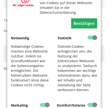
von Cookies auf dieser Webseite
erhalten Sie in der
Datenschutzerklärung.
Tags:
Ehrenamtspreis
,
KölnEngagiert
Bestätigen
Kategorien:
Unser Köln
Notwendig
Statistik
Notwendige Cookies
Statistik-Cookies
machen eine Webseite
ermöglichen uns, die
Hier könnte Werbung stehen, mit der wir uns
nutzbar, indem sie
Nutzung der
finanzieren. Bitte akzeptieren Sie die
Cookie-Meldung
.
Grundfunktionen wie
KölnerLeben-Webseite
die Seitennavigation
zu analysieren. Dadurch
KölnerLeben Sommer 2026
ermöglichen. Die
bekommen wir wichtige
KölnerLeben-Webseite
Informationen dazu, wie
funktioniert ohne diese
wir Inhalte und
Cookies nicht richtig.
Gestaltung der Seite
verbessern können.
Marketing
Komfort/Externe