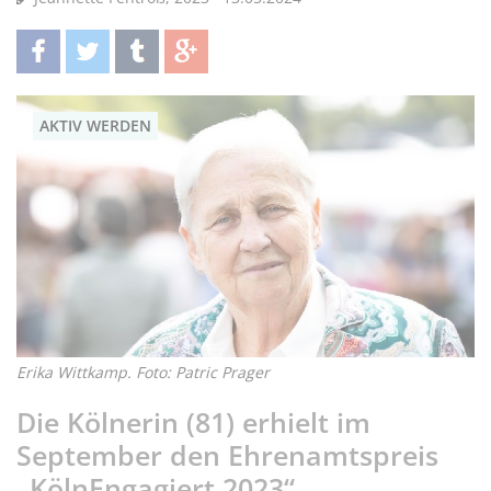
teilen
twittern
teilen
teilen
AKTIV WERDEN
Erika Wittkamp. Foto: Patric Prager
Die Kölnerin (81) erhielt im
September den Ehrenamtspreis
„KölnEngagiert 2023“.