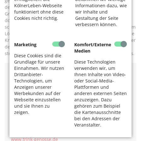
gespielt. Einige Mitglieder stellten die Frage: Repräsentiert
KölnerLeben-Webseite
Informationen dazu, wie
der Name „Trink-Genosse“ das Projekt, das von der
funktioniert ohne diese
wir Inhalte und
Grundidee absolut divers gedacht ist? Schließlich gebe es
Cookies nicht richtig.
Gestaltung der Seite
doch auch Trink-Genossinnen. „Demokratie kann auch
verbessern können.
schwierig sein“, so Berthold. Aber das heißt auch, gemeinsam
Lösungen zu finden. Jetzt steht es den Leuten frei, wie sie die
Kneipe nennen. Das spiegelt deutlich die Leuchtreklame über
Marketing
Komfort/Externe
dem Eingang wider. Hier gibt es eine variable Endung. Mal
Medien
steht ein E, mal ein IN oder auch ein X am Ende des Namens.
Diese Cookies sind die
Grundlage für unsere
Diese Technologien
Einnahmen. Wir nutzen
verwenden wir, um
Drittanbieter-
Ihnen Inhalte von Video-
Trink-Genoss:in
Technologien, um
oder Social-Media-
Subbelrather Str. 254,
Anzeigen unserer
Plattformen und
geöffnet: Mo–Mi und Fr–Sa
Werbekunden auf der
anderen externen Seiten
ab 19 Uhr, Do ab 18 Uhr,
Webseite einzustellen
anzuzeigen. Dazu
wochentags bis 1 oder 2 Uhr,
und sie Ihnen zu
gehören zum Beispiel
am Wochenende länger.
zeigen.
die Kartenausschnitte
Kölsch 2,10 Euro, andere Biere von 3,40 bis 5 Euro.
bei den Adressen der
Veranstalter.
Speisen können mitgebracht und vor Ort verzehrt
werden.
www.trink-genosse.de