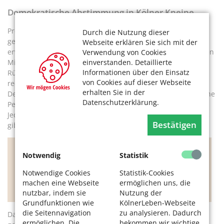
Demokratische Abstimmung in Kölner Kneipe
Professionalität ist auch in einer genossenschaftlich
Durch die Nutzung dieser
geführten Kneipe wichtig. Denn auch sie soll Gewinne
Webseite erklären Sie sich mit der
erwirtschaften, sich selbst finanzieren und irgendwann ihren
Verwendung von Cookies
einverstanden. Detaillierte
Mitgliedern sogar eine Dividende oder auch eine
Informationen über den Einsatz
Rückvergütung liefern. In ein bis zwei Jahren sei damit zu
von Cookies auf dieser Webseite
rechnen, ist Berthold zuversichtlich. Und damit es bei
erhalten Sie in der
Demokratie bleibt: Alle sind gleichberechtigt. Auch wenn eine
Datenschutzerklärung.
Person bis zu 16 Anteile zu je 250 Euro kaufen kann, gilt:
Jedes Mitglied hat nur eine Stimme. Das ist wichtig, denn es
Bestätigen
gibt durchaus unterschiedliche Meinungen.
Notwendig
Statistik
Jedes Mitglied hat nur eine Stimme. Das ist
wichtig, denn es gibt durchaus
Notwendige Cookies
Statistik-Cookies
unterschiedliche Meinungen.
machen eine Webseite
ermöglichen uns, die
nutzbar, indem sie
Nutzung der
Grundfunktionen wie
KölnerLeben-Webseite
die Seitennavigation
zu analysieren. Dadurch
Das hat auch bei der Namensgebung der Kneipe eine Rolle
ermöglichen. Die
bekommen wir wichtige