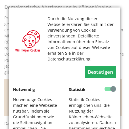
Demokratische Abstimmung in Kölner Kneipe
Professionalität ist auch in einer genossenschaftlich
Durch die Nutzung dieser
geführten Kneipe wichtig. Denn auch sie soll Gewinne
Webseite erklären Sie sich mit der
erwirtschaften, sich selbst finanzieren und irgendwann ihren
Verwendung von Cookies
einverstanden. Detaillierte
Mitgliedern sogar eine Dividende oder auch eine
Informationen über den Einsatz
Rückvergütung liefern. In ein bis zwei Jahren sei damit zu
von Cookies auf dieser Webseite
rechnen, ist Berthold zuversichtlich. Und damit es bei
erhalten Sie in der
Demokratie bleibt: Alle sind gleichberechtigt. Auch wenn eine
Datenschutzerklärung.
Person bis zu 16 Anteile zu je 250 Euro kaufen kann, gilt:
Jedes Mitglied hat nur eine Stimme. Das ist wichtig, denn es
Bestätigen
gibt durchaus unterschiedliche Meinungen.
Notwendig
Statistik
Jedes Mitglied hat nur eine Stimme. Das ist
wichtig, denn es gibt durchaus
Notwendige Cookies
Statistik-Cookies
unterschiedliche Meinungen.
machen eine Webseite
ermöglichen uns, die
nutzbar, indem sie
Nutzung der
Grundfunktionen wie
KölnerLeben-Webseite
die Seitennavigation
zu analysieren. Dadurch
Das hat auch bei der Namensgebung der Kneipe eine Rolle
ermöglichen. Die
bekommen wir wichtige