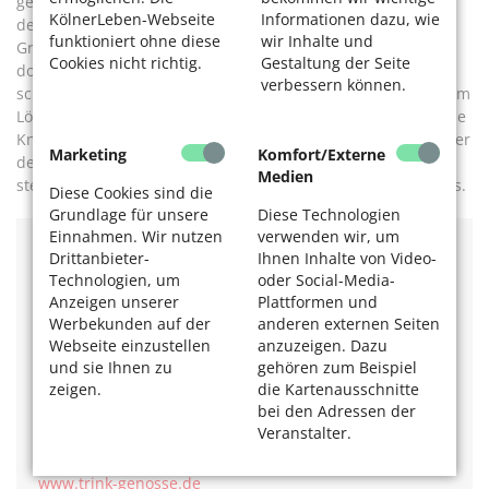
gespielt. Einige Mitglieder stellten die Frage: Repräsentiert
KölnerLeben-Webseite
Informationen dazu, wie
der Name „Trink-Genosse“ das Projekt, das von der
funktioniert ohne diese
wir Inhalte und
Grundidee absolut divers gedacht ist? Schließlich gebe es
Cookies nicht richtig.
Gestaltung der Seite
doch auch Trink-Genossinnen. „Demokratie kann auch
verbessern können.
schwierig sein“, so Berthold. Aber das heißt auch, gemeinsam
Lösungen zu finden. Jetzt steht es den Leuten frei, wie sie die
Kneipe nennen. Das spiegelt deutlich die Leuchtreklame über
Marketing
Komfort/Externe
dem Eingang wider. Hier gibt es eine variable Endung. Mal
Medien
steht ein E, mal ein IN oder auch ein X am Ende des Namens.
Diese Cookies sind die
Grundlage für unsere
Diese Technologien
Einnahmen. Wir nutzen
verwenden wir, um
Drittanbieter-
Ihnen Inhalte von Video-
Trink-Genoss:in
Technologien, um
oder Social-Media-
Subbelrather Str. 254,
Anzeigen unserer
Plattformen und
geöffnet: Mo–Mi und Fr–Sa
Werbekunden auf der
anderen externen Seiten
ab 19 Uhr, Do ab 18 Uhr,
Webseite einzustellen
anzuzeigen. Dazu
wochentags bis 1 oder 2 Uhr,
und sie Ihnen zu
gehören zum Beispiel
am Wochenende länger.
zeigen.
die Kartenausschnitte
Kölsch 2,10 Euro, andere Biere von 3,40 bis 5 Euro.
bei den Adressen der
Veranstalter.
Speisen können mitgebracht und vor Ort verzehrt
werden.
www.trink-genosse.de