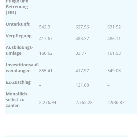
Pflege und
Betreuung
(EEE)
Unterkunft
542,3
627,56
631,52
Verpflegung
417,67
483,37
486,11
Ausbildungs-
umlage
160,62
33,77
161,53
Investitionsauf-
wendungen
855,41
417,97
549,08
EZ-Zuschlag
–
121,68
–
Monatlich
selbst zu
2.276,94
2.763,28
2.986,87
zahlen