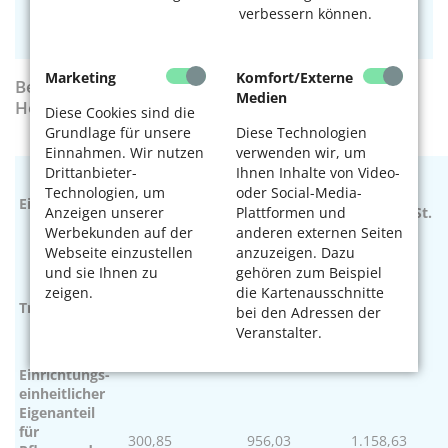
Einzelzimmer ohne hinzubuchbare Zusatzleistungen.
verbessern können.
Marketing
Komfort/Externe
Beispielrechnung für einen stationären
Medien
Heimplatzfür Pflegegrade II–V (in Euro)
Diese Cookies sind die
Grundlage für unsere
Diese Technologien
Einnahmen. Wir nutzen
verwenden wir, um
Senioren-
Drittanbieter-
Ihnen Inhalte von Video-
Caritas
residenz
AWO Marie
Technologien, um
oder Social-Media-
Alten
Einrichtung
Curanum
Jucharcz
Anzeigen unserer
Plattformen und
zentrum St.
Köln
Zentrum
Heribert
Werbekunden auf der
anderen externen Seiten
am Rhein*
Webseite einzustellen
anzuzeigen. Dazu
und sie Ihnen zu
gehören zum Beispiel
Caritas
AWO Bezirks
zeigen.
die Kartenausschnitte
Korian
verband
Träger
verband
bei den Adressen der
Deutschland
für die
Mittelrhein
Veranstalter.
AG
Stadt Köln
e. V.
e. V.
Einrichtungs-
einheitlicher
Eigenanteil
für
300,85
956,03
1.158,63