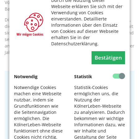
Durch die Nutzung dieser
Vorgaben für die Baukosten ergibt. Die tatsächlichen
Webseite erklären Sie sich mit der
Baukosten lägen aber seit Jahren deutlich höher.
Verwendung von Cookies
einverstanden. Detaillierte
Die Lücke lasse sich gerade so durch die Pflegesätze decken,
Informationen über den Einsatz
die die Betreiber für die Pflege der Bewohner erhalten. Damit
von Cookies auf dieser Webseite
sich ein Neubau lohne, müsste die Miete aber kostendeckend
erhalten Sie in der
sein, sagt er. Eine Förderung aus Steuergeldern, die es in
Datenschutzerklärung.
anderen Bundesländern noch gibt, wurde in NRW in den 90er
Jahren abgeschafft.
Bestätigen
Notwendig
Statistik
Kostenbeispiele für einen Heimplatz
Notwendige Cookies
Statistik-Cookies
machen eine Webseite
ermöglichen uns, die
Wie viel ein Platz im Pflegeheim kostet, variiert. Die
nutzbar, indem sie
Nutzung der
Pflegekassen übernehmen die Kosten für die Pflege je
Grundfunktionen wie
KölnerLeben-Webseite
nach Pflegegrad. Aber für den übrigen Teil ist der
die Seitennavigation
zu analysieren. Dadurch
Bewohner zuständig: für die Kosten der Unterkunft,
ermöglichen. Die
bekommen wir wichtige
die Verpflegung, die Investitionskosten und die
KölnerLeben-Webseite
Informationen dazu, wie
Ausbildungspauschale. Die im Folgenden
funktioniert ohne diese
wir Inhalte und
aufgeführten Rechnungen sind Beispiele für
Cookies nicht richtig.
Gestaltung der Seite