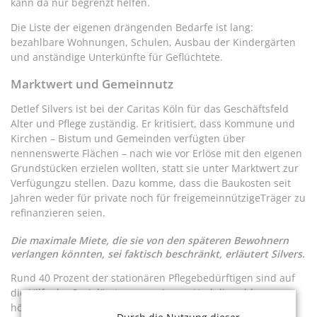
kann da nur begrenzt helfen.
Die Liste der eigenen drängenden Bedarfe ist lang:
bezahlbare Wohnungen, Schulen, Ausbau der Kindergärten
und anständige Unterkünfte für Geflüchtete.
Marktwert und Gemeinnutz
Detlef Silvers ist bei der Caritas Köln für das Geschäftsfeld
Alter und Pflege zuständig. Er kritisiert, dass Kommune und
Kirchen – Bistum und Gemeinden verfügten über
nennenswerte Flächen – nach wie vor Erlöse mit den eigenen
Grundstücken erzielen wollten, statt sie unter Marktwert zur
Verfügungzu stellen. Dazu komme, dass die Baukosten seit
Jahren weder für private noch für freigemeinnützigeTräger zu
refinanzieren seien.
Die maximale Miete, die sie von den späteren Bewohnern
verlangen könnten, sei faktisch beschränkt, erläutert Silvers.
Rund 40 Prozent der stationären Pflegebedürftigen sind auf
die Hilfe der Sozialämter angewiesen. Und die zahlen
höchstens einen Betrag, der sich aus den gesetzlichen