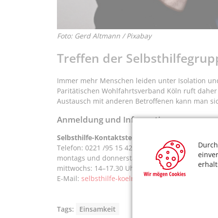
Foto: Gerd Altmann / Pixabay
Treffen der Selbsthilfegru
Immer mehr Menschen leiden unter Isolation und 
Paritätischen Wohlfahrtsverband Köln ruft daher
Austausch mit anderen Betroffenen kann man sic
Anmeldung und Informationen
Selbsthilfe-Kontaktstelle Köln
Durch
Telefon: 0221 /95 15 42 16
einve
montags und donnerstags: 9–12.30 Uhr
erhal
mittwochs: 14–17.30 Uhr
E-Mail:
selbsthilfe-koeln@paritaet-nrw.org
Tags:
Einsamkeit