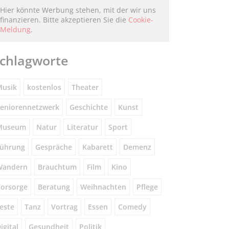
Hier könnte Werbung stehen, mit der wir uns
finanzieren. Bitte akzeptieren Sie die
Cookie-
Meldung
.
chlagworte
usik
kostenlos
Theater
eniorennetzwerk
Geschichte
Kunst
Museum
Natur
Literatur
Sport
ührung
Gespräche
Kabarett
Demenz
Wandern
Brauchtum
Film
Kino
orsorge
Beratung
Weihnachten
Pflege
este
Tanz
Vortrag
Essen
Comedy
igital
Gesundheit
Politik