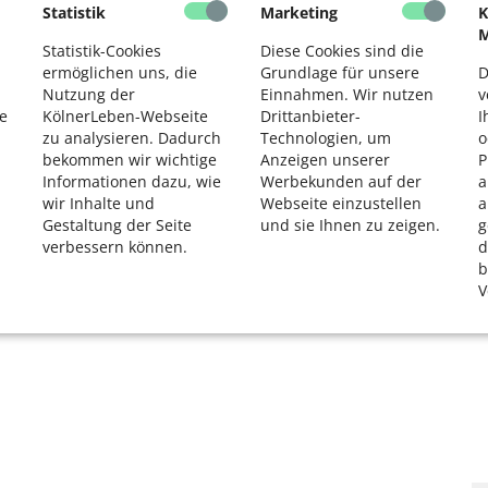
Statistik
Marketing
K
2
M
Statistik-Cookies
Diese Cookies sind die
ermöglichen uns, die
Grundlage für unsere
D
Nutzung der
Einnahmen. Wir nutzen
v
e
KölnerLeben-Webseite
Drittanbieter-
I
zu analysieren. Dadurch
Technologien, um
o
bekommen wir wichtige
Anzeigen unserer
P
Informationen dazu, wie
Werbekunden auf der
a
wir Inhalte und
Webseite einzustellen
a
Gestaltung der Seite
und sie Ihnen zu zeigen.
g
verbessern können.
d
b
V