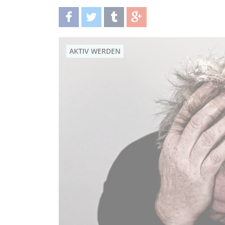
teilen
twittern
teilen
teilen
AKTIV WERDEN