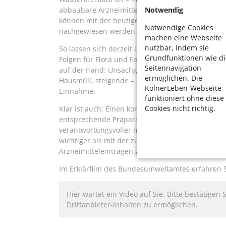
Notwendig
abbaubare Arzneimittel können auch in modernen
können mit der heutigen Messtechnik bereits Ko
Notwendige Cookies
nachgewiesen werden. Das ist vergleichbar mit 
machen eine Webseite
nutzbar, indem sie
So lassen sich derzeit über 150 Arzneimittelwir
Grundfunktionen wie di
Folgen für Flora und Fauna der Gewässer sind no
Seitennavigation
auf der Hand: Unsachgemäße Entsorgung abgelau
ermöglichen. Die
Hausmüll, steigende – oft unnötige oder unkontr
KölnerLeben-Webseite
Einnahme.
funktioniert ohne diese
Cookies nicht richtig.
Klar ist auch: Einen komplett arzneifreien Wass
entsprechende Präparate angewiesen sind. Aber w
verantwortungsvoller mit Medikamenten umgingen
wichtiger als mit der zunehmend älter werdend
Arzneimitteleinträgen zu rechnen ist.
Im Erklärfilm des Bundesumweltamtes erfahren 
Hier wartet ein Video auf Sie. Bitte bestätigen 
Drittanbieter-Inhalten zu ermöglichen.