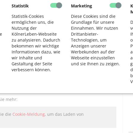
2
Statistik
Marketing
K
 Kläranlagen nur zum Teil ausgefiltert werden. Ferner
M
nzentrationen im Bereich von Nanogramm pro Liter
Statistik-Cookies
Diese Cookies sind die
der Menge eines Zuckerwürfels im gesamten Baldeneysee.
ermöglichen uns, die
Grundlage für unsere
D
Nutzung der
Einnahmen. Wir nutzen
v
kstoffe in bundesdeutschen Gewässern nachweisen. Die
e
KölnerLeben-Webseite
Drittanbieter-
I
ch nicht absehbar. Die Gründe für diese Belastung liegen
zu analysieren. Dadurch
Technologien, um
o
fener Arzneien über die Sanitäranlagen statt über den
bekommen wir wichtige
Anzeigen unserer
P
ollierte – Einnahme, aber auch Ausscheidung nach
Informationen dazu, wie
Werbekunden auf der
a
wir Inhalte und
Webseite einzustellen
a
Gestaltung der Seite
und sie Ihnen zu zeigen.
g
erkreislauf wird es nie geben, weil manche Menschen auf
verbessern können.
d
enn alle Beteiligten da, wo es ihnen möglich ist,
b
, wäre das Problem deutlich verringert. Dies wird umso
V
en Bevölkerung ohnehin mit steigenden
Sie mehr:
Sie die
Cookie-Meldung
, um das Laden von