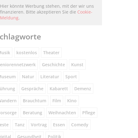
Hier könnte Werbung stehen, mit der wir uns
finanzieren. Bitte akzeptieren Sie die
Cookie-
Meldung
.
chlagworte
usik
kostenlos
Theater
eniorennetzwerk
Geschichte
Kunst
Museum
Natur
Literatur
Sport
ührung
Gespräche
Kabarett
Demenz
Wandern
Brauchtum
Film
Kino
orsorge
Beratung
Weihnachten
Pflege
este
Tanz
Vortrag
Essen
Comedy
igital
Gesundheit
Politik