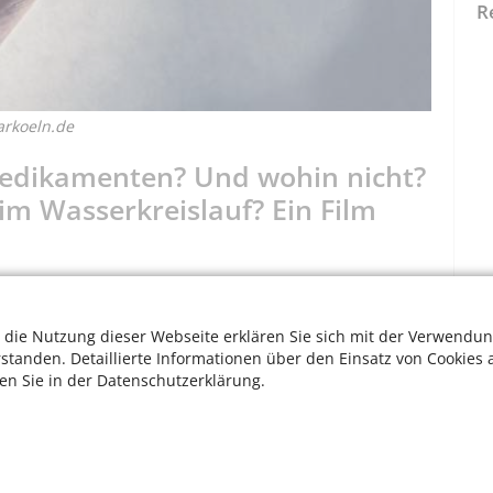
R
arkoeln.de
edikamenten? Und wohin nicht?
m Wasserkreislauf? Ein Film
te, seien es Pillen oder Flüssigkeiten, gehören in den
luss. Falsch entsorgt reichern sich, wenn auch in sehr
 die Nutzung dieser Webseite erklären Sie sich mit der Verwendun
ffe von Arzneien im Wasserkreislauf an. Mit der
rstanden. Detaillierte Informationen über den Einsatz von Cookies 
sserungsbetriebe Köln (StEB) zum verantwortungsvollen
ten Sie in der Datenschutzerklärung.
uf
hern sich in sehr geringen Konzentrationen im
W
Grundwasser, sogar im Trinkwasser. Denn schwer