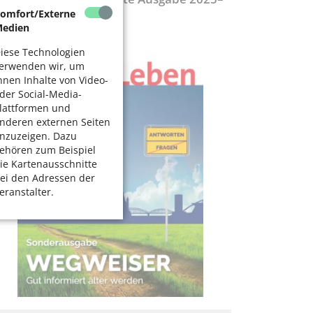
027
omfort/Externe
edien
iese Technologien
erwenden wir, um
hnen Inhalte von Video-
der Social-Media-
lattformen und
nderen externen Seiten
nzuzeigen. Dazu
ehören zum Beispiel
ie Kartenausschnitte
ei den Adressen der
eranstalter.