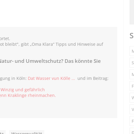
S
rtet.
ot bleibt", gibt „Oma Klara“ Tipps und Hinweise auf
M
atur- und Umweltschutz? Das könnte Sie
S
rgung in Köln:
Dat Wasser vun Kölle ...
und im Beitrag:
F
:
Winzig und gefährlich
nn Kraklinge rheinmachen.
V
F
D
tz
,
Wasserqualität