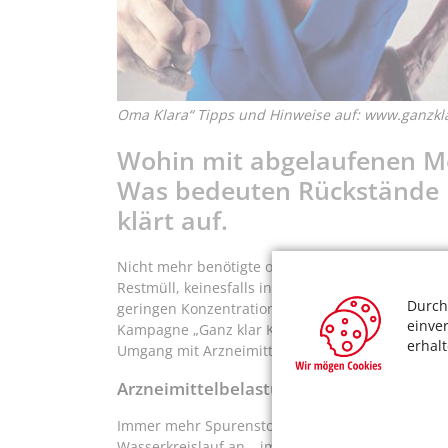
Oma Klara“ Tipps und Hinweise auf: www.ganzkl
Wohin mit abgelaufenen M
Was bedeuten Rückstände i
klärt auf.
Nicht mehr benötigte oder abgelaufene Medikamen
Restmüll, keinesfalls in die Toilette oder den Abf
Durch
geringen Konzentrationen, immer mehr Spurensto
einve
Kampagne „Ganz klar Köln“ rufen die Stadtentwä
erhal
Umgang mit Arzneimitteln auf.
Arzneimittelbelastung im Wasserkreisla
Immer mehr Spurenstoffe von Medikamenten reic
Wasserkreislauf an – im Oberflächenwasser, im 