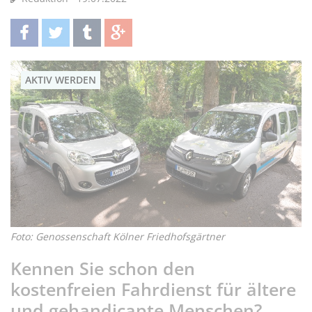
teilen
twittern
teilen
teilen
AKTIV WERDEN
Foto: Genossenschaft Kölner Friedhofsgärtner
Kennen Sie schon den
kostenfreien Fahrdienst für ältere
und gehandicapte Menschen?