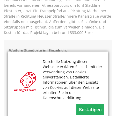
bereits vorhandenen Fitnessparcours um fünf Slackline-
Pfosten ergänzt. Ein Trampelpfad aus Richtung Merheimer
Straße in Richtung Neusser Straße/Innere Kanalstraße wurde
ebenfalls neu ausgebaut. Außerdem gibt es Sitzbänke und
Sitzgruppen mit Tischen, die zum Verweilen einladen. Die
Kosten für das Projekt lagen bei rund 333.000 Euro.
Weitere Standorte im Einzelnen:
-Lindenthal, Adenauer Weiher
Durch die Nutzung dieser
-
Sülz, Beethovenpark
Webseite erklären Sie sich mit der
-
Sülz, Decksteiner Weiher, Südende
Verwendung von Cookies
-
Neuehrenfeld, Takufeld
einverstanden. Detaillierte
-
Bilderstöckchen, Blücherpark
Informationen über den Einsatz
-
Longerich, Neusser Landstraße / Ecke Militärring
von Cookies auf dieser Webseite
-
Zündorf, Groov, nördlich des Kombibads
erhalten Sie in der
-
Ostheim, Höviland, Vingster Ring, Vingster Bad
Datenschutzerklärung.
-
Höhenberg, Merheimer Heide
-
Merheim, Ökumeneweg
-
Mülheim, Schlackenbergwerft
Bestätigen