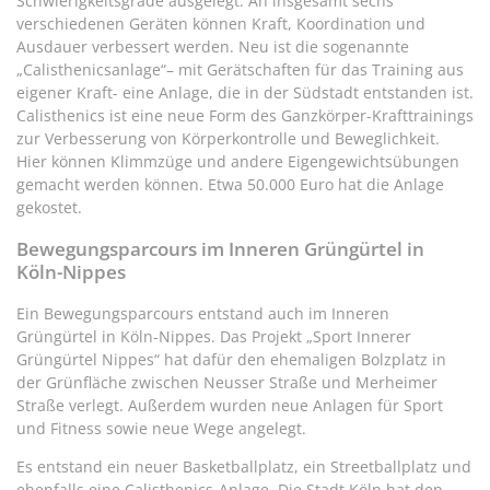
Schwierigkeitsgrade ausgelegt. An insgesamt sechs
verschiedenen Geräten können Kraft, Koordination und
Ausdauer verbessert werden. Neu ist die sogenannte
„Calisthenicsanlage“– mit Gerätschaften für das Training aus
eigener Kraft- eine Anlage, die in der Südstadt entstanden ist.
Calisthenics ist eine neue Form des Ganzkörper-Krafttrainings
zur Verbesserung von Körperkontrolle und Beweglichkeit.
Hier können Klimmzüge und andere Eigengewichtsübungen
gemacht werden können. Etwa 50.000 Euro hat die Anlage
gekostet.
Bewegungsparcours im Inneren Grüngürtel in
Köln-Nippes
Ein Bewegungsparcours entstand auch im Inneren
Grüngürtel in Köln-Nippes. Das Projekt „Sport Innerer
Grüngürtel Nippes“ hat dafür den ehemaligen Bolzplatz in
der Grünfläche zwischen Neusser Straße und Merheimer
Straße verlegt. Außerdem wurden neue Anlagen für Sport
und Fitness sowie neue Wege angelegt.
Es entstand ein neuer Basketballplatz, ein Streetballplatz und
ebenfalls eine Calisthenics-Anlage. Die Stadt Köln hat den