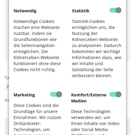
Alle Einrichtungen sind mittlerweile wieder jederzeit
frei zugänglich, Kosten für die Nutzung entstehen
Notwendig
Statistik
keine.
Notwendige Cookies
Statistik-Cookies
Das könnte Sie auch interessieren
machen eine Webseite
ermöglichen uns, die
nutzbar, indem sie
Nutzung der
Lesen Sie mehr über:
Kostenloses Fitnesstraining in
Grundfunktionen wie
KölnerLeben-Webseite
Kölner Parks.
die Seitennavigation
zu analysieren. Dadurch
Gymnastik im Sitzen
.
ermöglichen. Die
bekommen wir wichtige
KölnerLeben-Webseite
Informationen dazu, wie
funktioniert ohne diese
wir Inhalte und
Cookies nicht richtig.
Gestaltung der Seite
verbessern können.
Tags:
Bewegung im Freien
,
Fitness-Training
,
Parks in Köln
Marketing
Komfort/Externe
Kategorien:
Gesund leben
,
Unser Köln
Medien
Diese Cookies sind die
Grundlage für unsere
Diese Technologien
Einnahmen. Wir nutzen
verwenden wir, um
Drittanbieter-
Ihnen Inhalte von Video-
Hier könnte Werbung stehen, mit der wir uns
Technologien, um
oder Social-Media-
finanzieren. Bitte akzeptieren Sie die
Cookie-Meldung
.