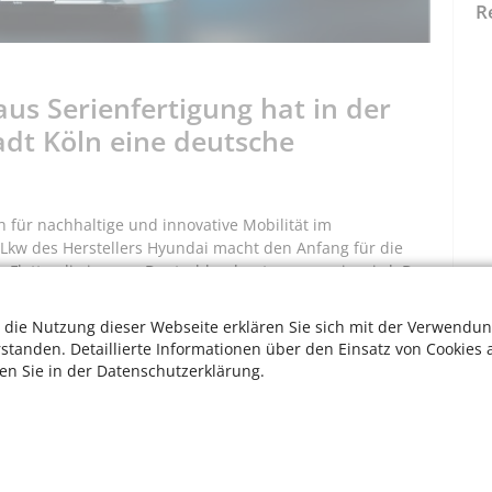
R
aus Serienfertigung hat in der
adt Köln eine deutsche
für nachhaltige und innovative Mobilität im
 Lkw des Herstellers Hyundai macht den Anfang für die
 Flotte, die in ganz Deutschland unterwegs sein wird. Das
r eine Reichweite von rund 400 Kilometer. Der Wasserstoff
ch Temperatur in einer Spanne von 8 bis 20 Minuten
 die Nutzung dieser Webseite erklären Sie sich mit der Verwendun
rstanden. Detaillierte Informationen über den Einsatz von Cookies 
ten Sie in der Datenschutzerklärung.
n in Köln
W