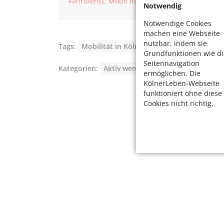
Fahrdienst: Mobil mit dem „Schmuk(e)Pack“
Notwendig
Notwendige Cookies
machen eine Webseite
nutzbar, indem sie
Tags:
Mobilität in Köln
,
Nachhaltigkeit
Grundfunktionen wie di
Seitennavigation
Kategorien:
Aktiv werden
ermöglichen. Die
KölnerLeben-Webseite
funktioniert ohne diese
Cookies nicht richtig.