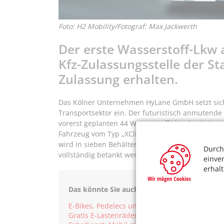
Foto: H2 Mobility/Fotograf: Max Jackwerth
Der erste Wasserstoff-Lkw 
Kfz-Zulassungsstelle der St
Zulassung erhalten.
Das Kölner Unternehmen HyLane GmbH setzt sich 
Transportsektor ein. Der futuristisch anmutende
vorerst geplanten 44 Wasserstoff-Lkw der HyLane-
Fahrzeug vom Typ „XCIENT Fuel Cell“ verfügt übe
wird in sieben Behältern gespeichert, die je na
Durch
vollständig betankt werden können.
einve
erhal
Das könnte Sie auch interessieren:
E-Bikes, Pedelecs und Lastenräder für Seniore
Gratis E-Lastenräder ausleihen