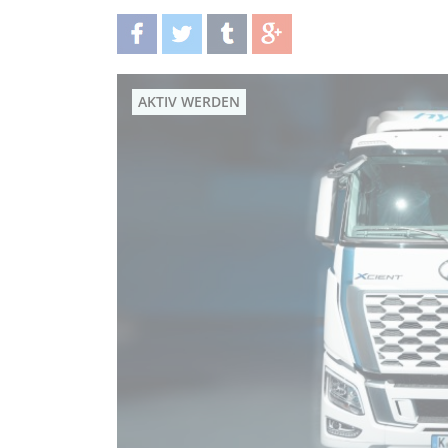
teilen
twittern
teilen
teilen
AKTIV WERDEN