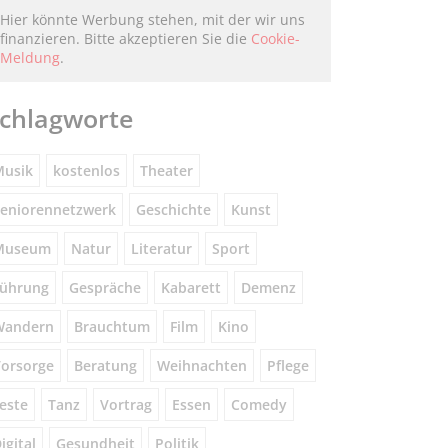
Hier könnte Werbung stehen, mit der wir uns
finanzieren. Bitte akzeptieren Sie die
Cookie-
Meldung
.
chlagworte
usik
kostenlos
Theater
eniorennetzwerk
Geschichte
Kunst
Museum
Natur
Literatur
Sport
ührung
Gespräche
Kabarett
Demenz
Wandern
Brauchtum
Film
Kino
orsorge
Beratung
Weihnachten
Pflege
este
Tanz
Vortrag
Essen
Comedy
igital
Gesundheit
Politik