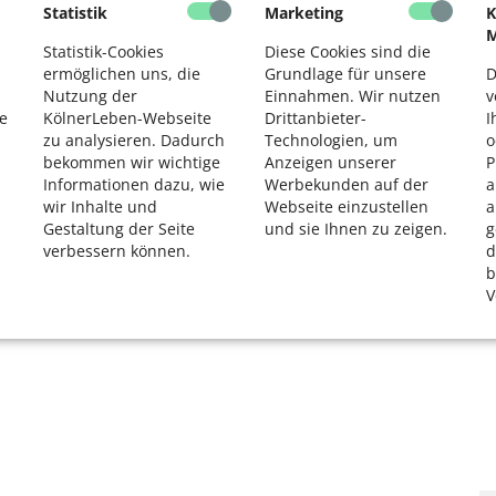
Statistik
Marketing
K
2
M
Statistik-Cookies
Diese Cookies sind die
ermöglichen uns, die
Grundlage für unsere
D
Nutzung der
Einnahmen. Wir nutzen
v
e
KölnerLeben-Webseite
Drittanbieter-
I
zu analysieren. Dadurch
Technologien, um
o
bekommen wir wichtige
Anzeigen unserer
P
Informationen dazu, wie
Werbekunden auf der
a
wir Inhalte und
Webseite einzustellen
a
Gestaltung der Seite
und sie Ihnen zu zeigen.
g
verbessern können.
d
b
V