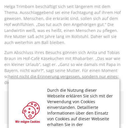
Helga Trimborn beschäftigt sich seit längerem mit dem
Thema. Ausschlaggebend sei eine Fachtagung auf ihrem Hof
gewesen. Menschen, die erkrankt sind, sollen sich auf dem
Hof wohlfühlen. „Das tut auch den Angehörigen gut.“ Die
Landwirtin weiß, was es heißt, einen Menschen zu pflegen.
Ihre Mutter saß acht Jahre lang im Rollstuhl. Daher will sie
auch weiterhin am Ball bleiben.
Zum Abschluss ihres Besuchs gönnen sich Anita und Tobias
Braun im Hof-Café Käsekuchen mit Rhabarber. „Das war wie
ein kleiner Urlaub“, sagt er. „Ganz so wie damals mit Papa in
Bayern, nicht wahr?“, sagt seine Mutter. Für einen Moment
scheint nicht die Erinnerung vergessen, sondern nur eines:
die Krankheit.
Durch die Nutzung dieser
Webseite erklären Sie sich mit der
Verwendung von Cookies
Bauerngut Schiefelbusch
einverstanden. Detaillierte
Schiefelbusch 3, 53797 Lohmar
Informationen über den Einsatz
Tel. 02205 / 835 54
von Cookies auf dieser Webseite
erhalten Sie in der