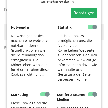
Datenschutzerklärung.
Tags:
Gesundheit
Bestätigen
Notwendig
Statistik
Hier könnte Werbung stehen, mit der wir uns
finanzieren. Bitte akzeptieren Sie die
Cookie-Meldung
.
Notwendige Cookies
Statistik-Cookies
machen eine Webseite
ermöglichen uns, die
nutzbar, indem sie
Nutzung der
KölnerLeben Sommer 2026
Grundfunktionen wie
KölnerLeben-Webseite
die Seitennavigation
zu analysieren. Dadurch
ermöglichen. Die
bekommen wir wichtige
KölnerLeben-Webseite
Informationen dazu, wie
funktioniert ohne diese
wir Inhalte und
Cookies nicht richtig.
Gestaltung der Seite
verbessern können.
Marketing
Komfort/Externe
Medien
Diese Cookies sind die
Grundlage für unsere
Diese Technologien