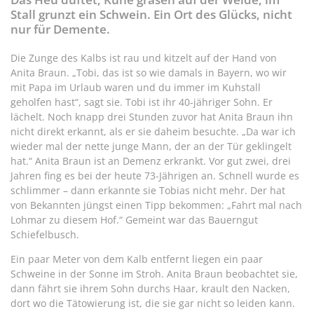
Stall grunzt ein Schwein. Ein Ort des Glücks, nicht
nur für Demente.
Die Zunge des Kalbs ist rau und kitzelt auf der Hand von
Anita Braun. „Tobi, das ist so wie damals in Bayern, wo wir
mit Papa im Urlaub waren und du immer im Kuhstall
geholfen hast“, sagt sie. Tobi ist ihr 40-jähriger Sohn. Er
lächelt. Noch knapp drei Stunden zuvor hat Anita Braun ihn
nicht direkt erkannt, als er sie daheim besuchte. „Da war ich
wieder mal der nette junge Mann, der an der Tür geklingelt
hat.“ Anita Braun ist an Demenz erkrankt. Vor gut zwei, drei
Jahren fing es bei der heute 73-Jährigen an. Schnell wurde es
schlimmer – dann erkannte sie Tobias nicht mehr. Der hat
von Bekannten jüngst einen Tipp bekommen: „Fahrt mal nach
Lohmar zu diesem Hof.“ Gemeint war das Bauerngut
Schiefelbusch.
Ein paar Meter von dem Kalb entfernt liegen ein paar
Schweine in der Sonne im Stroh. Anita Braun beobachtet sie,
dann fährt sie ihrem Sohn durchs Haar, krault den Nacken,
dort wo die Tätowierung ist, die sie gar nicht so leiden kann.