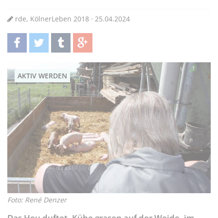
rde, KölnerLeben 2018 · 25.04.2024
teilen
twittern
teilen
teilen
AKTIV WERDEN
Foto: René Denzer
Das Heu duftet, Kühe grasen auf der Weide, im