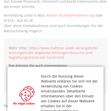
das Soziale Ehrenamt, informiert und berät Interessierte über
die ersten Schritte.
Anmeldung unter E-Mail:
kerstin.fischer@malteser.org
oder
01514 - 424 45 28
Über diese Kontaktadresse sind auch Anmeldungen für die
Basisschulung möglich.
Mehr Infos:
https://www.malteser-koeln.de/angebote-
leistungen/alle-angebote-leistungen/besuchs-und-
begleitungsdienst-mit-hund.html
Das könnte Sie auch interessieren:
Besuchshunde: Spielend erinnern bei Demenz
Durch die Nutzung dieser
Schlager gegen Demenz: „Schöne Maid“ für schöne Zeit
Webseite erklären Sie sich mit der
Ziemlich neue Freunde – Verein gegen die Einsamkeit
Verwendung von Cookies
einverstanden. Detaillierte
Informationen über den Einsatz
von Cookies auf dieser Webseite
Tags:
Demenz
,
Ehrenamtliche Projekte
,
Hunde
erhalten Sie in der
Datenschutzerklärung.