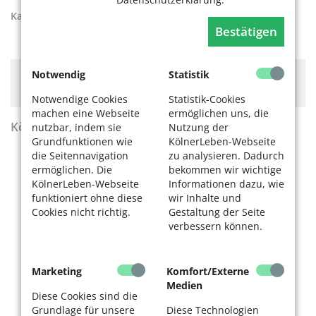
Kategorien:
Ehrenamt
Bestätigen
Notwendig
Statistik
Hier könnte Werbung stehen, mit der wir uns
finanzieren. Bitte akzeptieren Sie die
Cookie-Meldung
.
Notwendige Cookies
Statistik-Cookies
machen eine Webseite
ermöglichen uns, die
KölnerLeben Sommer 2026
nutzbar, indem sie
Nutzung der
Grundfunktionen wie
KölnerLeben-Webseite
die Seitennavigation
zu analysieren. Dadurch
ermöglichen. Die
bekommen wir wichtige
KölnerLeben-Webseite
Informationen dazu, wie
funktioniert ohne diese
wir Inhalte und
Cookies nicht richtig.
Gestaltung der Seite
verbessern können.
Marketing
Komfort/Externe
Medien
Diese Cookies sind die
Grundlage für unsere
Diese Technologien