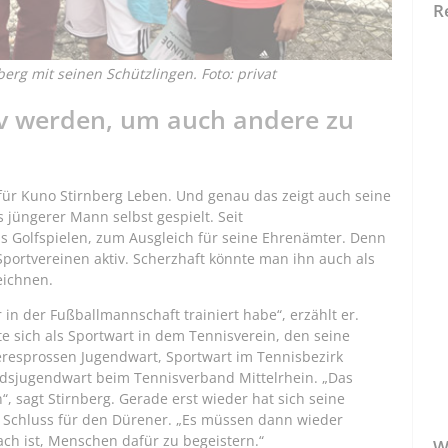
R
erg mit seinen Schützlingen. Foto: privat
tiv werden, um auch andere zu
 für Kuno Stirnberg Leben. Und genau das zeigt auch seine
s jüngerer Mann selbst gespielt. Seit
s Golfspielen, zum Ausgleich für seine Ehrenämter. Denn
 Sportvereinen aktiv. Scherzhaft könnte man ihn auch als
eichnen.
in der Fußballmannschaft trainiert habe“, erzählt er.
e sich als Sportwart in dem Tennisverein, den seine
ieresprossen Jugendwart, Sportwart im Tennisbezirk
dsjugendwart beim Tennisverband Mittelrhein. „Das
“, sagt Stirnberg. Gerade erst wieder hat sich seine
t Schluss für den Dürener. „Es müssen dann wieder
ach ist, Menschen dafür zu begeistern.“
W