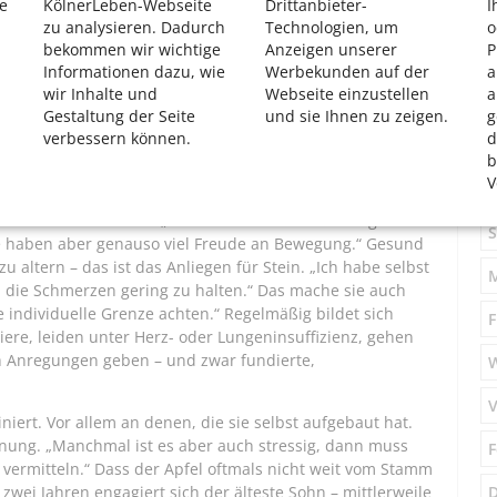
 fünfzig Jahre alt!“, freut er sich. Auch in seiner
e
KölnerLeben-Webseite
Drittanbieter-
I
chen zu tun. „Mit den jungen Leuten Zeit zu verbringen,
zu analysieren. Dadurch
Technologien, um
o
n – das ist so motivierend.“ Die schönste Zeit im Verein sei
bekommen wir wichtige
Anzeigen unserer
P
Informationen dazu, wie
Werbekunden auf der
a
n Familie die Wochenenden gemeinsam auf dem
wir Inhalte und
Webseite einzustellen
a
Gestaltung der Seite
und sie Ihnen zu zeigen.
g
S
verbessern können.
d
b
V
M
nschen zusammenzuarbeiten. Die 62-Jährige leitet
sskurse für Senioren. „Bei den älteren Menschen geht es
S
„sie haben aber genauso viel Freude an Bewegung.“ Gesund
altern – das ist das Anliegen für Stein. „Ich habe selbst
die Schmerzen gering zu halten.“ Das mache sie auch
e individuelle Grenze achten.“ Regelmäßig bildet sich
F
iniere, leiden unter Herz- oder Lungeninsuffizienz, gehen
ich Anregungen geben – und zwar fundierte,
V
niert. Vor allem an denen, die sie selbst aufgebaut hat.
nnung. „Manchmal ist es aber auch stressig, dann muss
F
 vermitteln.“ Dass der Apfel oftmals nicht weit vom Stamm
D
it zwei Jahren engagiert sich der älteste Sohn – mittlerweile