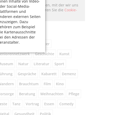
hnen Inhalte von Video-
Hier könnte Werbung stehen, mit der wir uns
der Social-Media-
finanzieren. Bitte akzeptieren Sie die
Cookie-
lattformen und
Meldung
.
nderen externen Seiten
nzuzeigen. Dazu
ehören zum Beispiel
chlagworte
ie Kartenausschnitte
ei den Adressen der
eranstalter.
usik
kostenlos
Theater
eniorennetzwerk
Geschichte
Kunst
Museum
Natur
Literatur
Sport
ührung
Gespräche
Kabarett
Demenz
Wandern
Brauchtum
Film
Kino
orsorge
Beratung
Weihnachten
Pflege
este
Tanz
Vortrag
Essen
Comedy
igital
Gesundheit
Politik