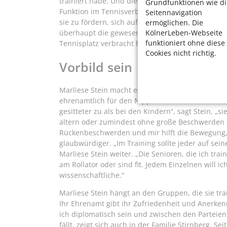
trainiert habe. Und die sind heute auch schon über
Grundfunktionen wie di
Funktion im Tennisverband hat er es mit Jugendli
Seitennavigation
sie zu fördern, sich auf Meisterschaften zu treffe
ermöglichen. Die
KölnerLeben-Webseite
überhaupt die gewesen, „als wir mit der ganze
funktioniert ohne diese
Tennisplatz verbracht haben“.
Cookies nicht richtig.
Vorbild sein
Marliese Stein macht es eben falls Spaß, mit Me
ehrenamtlich für den Nippeser Turnerkreis Fitne
gesitteter zu als bei den Kindern“, sagt Stein, 
altern oder zumindest ohne große Beschwerden zu 
Rückenbeschwerden und mir hilft die Bewegung, 
glaubwürdiger. „Im Training sollte jeder auf sein
Marliese Stein weiter. „Die Senioren, die ich tra
am Rollator oder sind fit. Jedem Einzelnen will 
wissenschaftliche.“
Marliese Stein hängt an den Gruppen, die sie trai
Ihr Ehrenamt gibt ihr Zufriedenheit und Anerke
ich diplomatisch sein und zwischen den Parteien
fällt, zeigt sich auch in der Familie Stirnberg. Se