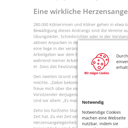
Eine wirkliche Herzensange
280.000 Kölnerinnen und Kölner gehen in etwa 6
Bewältigung dieses Andrangs sind die Vereine a
Übungsleiter, Schiedsrichter oder in der Vorstan
aktiven Anpacken in der Gesellschaft nicht ausrei
eine liege in der veränderten Arbeitswelt, in der
Arbeitgeber war dem Ehrenamt gegenüber sehr posi
Durch
während meiner Arbeitszeit auch mal eine halbe
einve
er. Dass das heutzutage Arbeitnehmern möglich ist
erhal
Den zweiten Grund sieht er darin, dass nieman
möchte. „Dabei bekommt man soviel zurück!“, bege
freue mich über die vielen Menschen, mit denen 
Vorsitzender derJugendabteilung im Tennisverb
Und vor allem: „Es macht viel Spaß, etwas für an
Notwendig
Zehn bis fünfzehn Stunden in der Woche ist Stir
Notwendige Cookies
Zeit hat. Zu viel Zeit sei das, findet seine Frau. 
machen eine Webseite
Herzensangelegenheit. „Noch heute grüßen mich L
nutzbar, indem sie