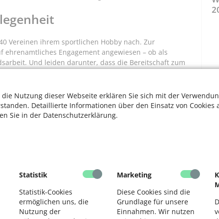
2
legenheit
40 Vereinen ihrem sportlichen Hobby nach. Zur
uf ehrenamtliches Engagement angewiesen – ob als
dsarbeit. Und leiden darunter, dass die Bereitschaft zum
chend groß ist. Stirnberg sieht hier zwei Ursachen. Die
 Berufstätige sehr stark eingespannt sind. „Mein
tiv eingestellt. Ich durfte als ehrenamtlich Tätiger
 die Nutzung dieser Webseite erklären Sie sich mit der Verwendun
 bis ganze Stunde pro Woche dafür aufwenden“, berichtet
rstanden. Detaillierte Informationen über den Einsatz von Cookies 
, stellt er in Frage.
ten Sie in der Datenschutzerklärung.
d mehr gerne Verantwortung für andere übernehmen
istert sich Stirnberg. „Ich bin sehr kontaktfreudig und
ich durch den Sport in Verbindung stehe.“ Als
and kommt ihm seine Kommunikationsstärke sehr zugute.
dere zu tun.“
Statistik
Marketing
K
M
nberg für den Verband aktiv, seitdem er als Rentner mehr
Statistik-Cookies
Diese Cookies sind die
Für ihren Mann indes ist es eine reine
ermöglichen uns, die
Grundlage für unsere
D
eute auf der Straße, die ich als Jugendliche im Fußball
Nutzung der
Einnahmen. Wir nutzen
v