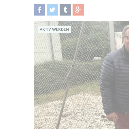
teilen
twittern
teilen
teilen
AKTIV WERDEN