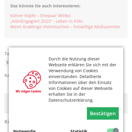
Das könnte Sie auch interessieren:
Kölner Köpfe – Ehepaar Wittko
„KölnEngagiert 2023“ - Leben in Köln
Wenn Kraklinge rheinmachen – freiwillige Müllsammler
Tags:
Alternative Kölner Ehrenbürgerschaft in Köln
,
Durch die Nutzung dieser
Ehrenamt und Freiwilligkeit
Webseite erklären Sie sich mit der
Verwendung von Cookies
Kategorien:
Aktiv werden
einverstanden. Detaillierte
Informationen über den Einsatz
von Cookies auf dieser Webseite
erhalten Sie in der
Datenschutzerklärung.
Hier könnte Werbung stehen, mit der wir uns
finanzieren. Bitte akzeptieren Sie die
Cookie-Meldung
.
Bestätigen
KölnerLeben Sommer 2026
Notwendig
Statistik