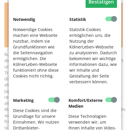
Bestätigen
„Es ist für mich eine schöne, berührende
Zeit.“
Notwendig
Statistik
Notwendige Cookies
Statistik-Cookies
Hermann Mertens, Ehrenamtler, Verein „FC-Echo
machen eine Webseite
ermöglichen uns, die
hilft“
nutzbar, indem sie
Nutzung der
Grundfunktionen wie
KölnerLeben-Webseite
die Seitennavigation
zu analysieren. Dadurch
Rund anderthalb Stunden bleiben Manes und Stefan an
ermöglichen. Die
bekommen wir wichtige
diesem Tag in Haus 4 der SBK. Das Double von Meisterschaft
KölnerLeben-Webseite
Informationen dazu, wie
und Pokal wird angesprochen, Fotos der Spieler mit den
funktioniert ohne diese
wir Inhalte und
Trophäen begutachtet, die Frisur von Toni Schumacher
Cookies nicht richtig.
Gestaltung der Seite
diskutiert. Thematisiert wird auch Preußen Dellbrück, ein
verbessern können.
ehemaliger Verein im Rechtsrheinischen, und die Zeit der
Jugend allgemein. Manche der Anwesenden zeigen sich
redseliger als andere. Beim nächsten Treffen kann es genau
Marketing
Komfort/Externe
andersherum sein. Als das Mittagessen ansteht, packen
Medien
Manes und Stefan die Fan-Utensilien wieder in den Koffer. Bis
Diese Cookies sind die
auf den Plüsch-Hennes, den dürfen alle behalten. Manes ist
Grundlage für unsere
Diese Technologien
froh, bei dem Projekt mitzuwirken. „Es ist für mich eine
Einnahmen. Wir nutzen
verwenden wir, um
schöne, berührende Zeit.“ Wenn der Stammtisch rum ist,
Drittanbieter-
Ihnen Inhalte von Video-