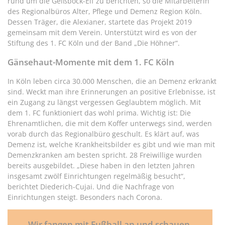
rund um die Geißbock-Elf zu berichten, so die Mitarbeiterin
des Regionalbüros Alter, Pflege und Demenz Region Köln.
Dessen Träger, die Alexianer, startete das Projekt 2019
gemeinsam mit dem Verein. Unterstützt wird es von der
Stiftung des 1. FC Köln und der Band „Die Höhner“.
Gänsehaut-Momente mit dem 1. FC Köln
In Köln leben circa 30.000 Menschen, die an Demenz erkrankt
sind. Weckt man ihre Erinnerungen an positive Erlebnisse, ist
ein Zugang zu längst vergessen Geglaubtem möglich. Mit
dem 1. FC funktioniert das wohl prima. Wichtig ist: Die
Ehrenamtlichen, die mit dem Koffer unterwegs sind, werden
vorab durch das Regionalbüro geschult. Es klärt auf, was
Demenz ist, welche Krankheitsbilder es gibt und wie man mit
Demenzkranken am besten spricht. 28 Freiwillige wurden
bereits ausgebildet. „Diese haben in den letzten Jahren
insgesamt zwölf Einrichtungen regelmäßig besucht“,
berichtet Diederich-Cujai. Und die Nachfrage von
Einrichtungen steigt. Besonders nach Corona.
„Wir fangen mit Fußball an und schauen,