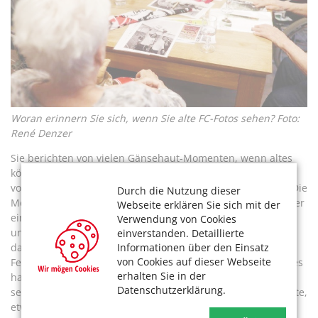
Woran erinnern Sie sich, wenn Sie alte FC-Fotos sehen? Foto:
René Denzer
Sie berichten von vielen Gänsehaut-Momenten, wenn altes
kölsches Liedgut angestimmt wird oder die Teilnehmenden
von Erlebnissen aus ihrer Kindheit und Jugend sprechen. „Die
Durch die Nutzung dieser
Menschen haben so viel zu erzählen“, sagt Manes. Er ist über
Webseite erklären Sie sich mit der
eine E-Mail vom FC auf das Projekt aufmerksam geworden
Verwendung von Cookies
und von Anfang an dabei. Stefan, 63 Jahre alt, ist später
einverstanden. Detaillierte
Informationen über den Einsatz
dazugestoßen. Er wollte sich nach seiner aktiven Zeit als
von Cookies auf dieser Webseite
Feuerwehrmann unbedingt ehrenamtlich engagieren. Manes
erhalten Sie in der
hat bis 2016 gearbeitet. Der heute 68-Jährige war
Datenschutzerklärung.
selbstständig. „Ich wollte von dem Glück, was ich selber hatte,
etwas zurückgeben“, erklärt er seine Motivation.