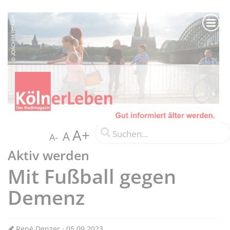
A+
A
A-
Aktiv werden
Mit Fußball gegen
Demenz
René Denzer · 05.09.2023