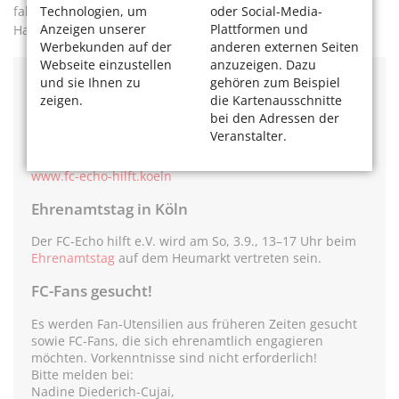
fahre er „öfters mal mit einem Tränchen im Auge nach
Technologien, um
oder Social-Media-
Anzeigen unserer
Plattformen und
Hause“.
Werbekunden auf der
anderen externen Seiten
Webseite einzustellen
anzuzeigen. Dazu
und sie Ihnen zu
gehören zum Beispiel
FC-Echo hilft e.V.
zeigen.
die Kartenausschnitte
Oberstr. 32,
bei den Adressen der
51149 Köln
Veranstalter.
E-Mail:
erinnerungskoffer@fc-echo-hilft.koeln
oder
info@fc-echo-hilft.koeln
www.fc-echo-hilft.koeln
Ehrenamtstag in Köln
Der FC-Echo hilft e.V. wird am So, 3.9., 13–17 Uhr beim
Ehrenamtstag
auf dem Heumarkt vertreten sein.
FC-Fans gesucht!
Es werden Fan-Utensilien aus früheren Zeiten gesucht
sowie FC-Fans, die sich ehrenamtlich engagieren
möchten. Vorkenntnisse sind nicht erforderlich!
Bitte melden bei:
Nadine Diederich-Cujai,