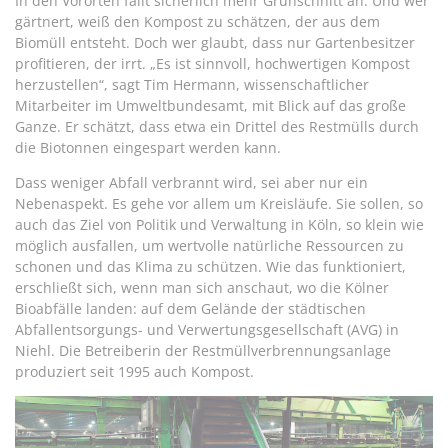
In den Vororten fällt sicherlich mehr Grünschnitt an. Und wer
gärtnert, weiß den Kompost zu schätzen, der aus dem
Biomüll entsteht. Doch wer glaubt, dass nur Gartenbesitzer
profitieren, der irrt. „Es ist sinnvoll, hochwertigen Kompost
herzustellen“, sagt Tim Hermann, wissenschaftlicher
Mitarbeiter im Umweltbundesamt, mit Blick auf das große
Ganze. Er schätzt, dass etwa ein Drittel des Restmülls durch
die Biotonnen eingespart werden kann.
Dass weniger Abfall verbrannt wird, sei aber nur ein
Nebenaspekt. Es gehe vor allem um Kreisläufe. Sie sollen, so
auch das Ziel von Politik und Verwaltung in Köln, so klein wie
möglich ausfallen, um wertvolle natürliche Ressourcen zu
schonen und das Klima zu schützen. Wie das funktioniert,
erschließt sich, wenn man sich anschaut, wo die Kölner
Bioabfälle landen: auf dem Gelände der städtischen
Abfallentsorgungs- und Verwertungsgesellschaft (AVG) in
Niehl. Die Betreiberin der Restmüllverbrennungsanlage
produziert seit 1995 auch Kompost.