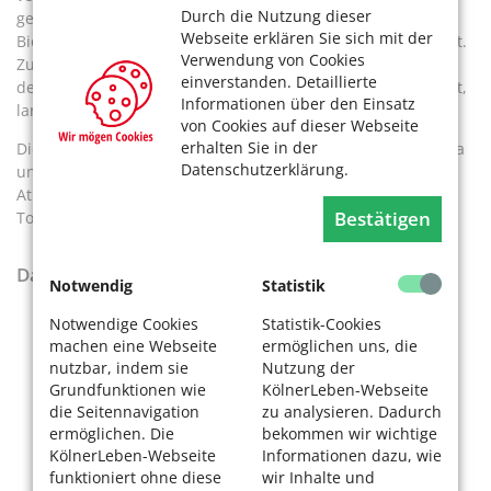
Durch die Nutzung dieser
gerührt. Spezielle Mikroorganismen produzieren darin das
Webseite erklären Sie sich mit der
Biogas, das bis zu 60 Prozent energiereiches Methan enthält.
Verwendung von Cookies
Zu „Stadtgasqualität“ aufbereitet wird es direkt in das Netz
einverstanden. Detaillierte
der RheinEnergie eingespeist. Das, was am Ende übrigbleibt,
Informationen über den Einsatz
landet nebenan in der Rottehalle.
von Cookies auf dieser Webseite
erhalten Sie in der
Die Trennung des Biomülls hilft damit gleich zweifach, Klima
Datenschutzerklärung.
und Umwelt zu schützen. Allein das Biogas erspart der
Atmosphäre die klima- schädliche Wirkung von rund 4.000
Bestätigen
Tonnen CO2.
Das darf in die Biotonne:
Notwendig
Statistik
alle organischen
Notwendige Cookies
Statistik-Cookies
Küchenabfälle, auch
machen eine Webseite
ermöglichen uns, die
Teebeutel, Kaffeefilter,
nutzbar, indem sie
Nutzung der
Eierschalen
Grundfunktionen wie
KölnerLeben-Webseite
alle Abfälle gekochter
die Seitennavigation
zu analysieren. Dadurch
Speisen inklusive
ermöglichen. Die
bekommen wir wichtige
Fleisch, Fisch, Gräten,
KölnerLeben-Webseite
Informationen dazu, wie
Öle und Fette – auch
funktioniert ohne diese
wir Inhalte und
eingewickelt in Küchen-