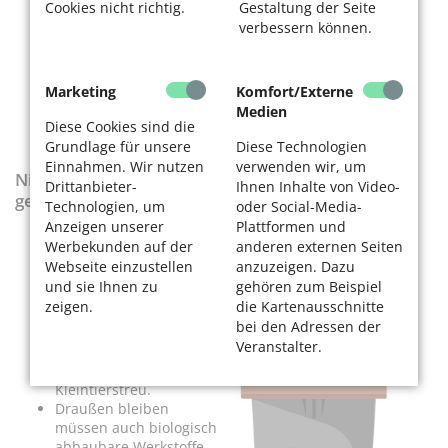
Cookies nicht richtig.
Gestaltung der Seite
oder Zeitungspapier
verbessern können.
(aber sparsam
verwenden).
alle Garten- und
Grünabfälle und
Marketing
Komfort/Externe
verbrauchte Erde,
Medien
Sägespäne von un-
Diese Cookies sind die
behandeltem Holz.
Grundlage für unsere
Diese Technologien
Einnahmen. Wir nutzen
verwenden wir, um
Nicht in den Biomüll
Drittanbieter-
Ihnen Inhalte von Video-
gehört:
Technologien, um
oder Social-Media-
Anzeigen unserer
Plattformen und
nicht organische Stoffe
Werbekunden auf der
anderen externen Seiten
wie Kunststoff, Glas und
Webseite einzustellen
anzuzeigen. Dazu
Metall, Schadstoffe wie
und sie Ihnen zu
gehören zum Beispiel
Kaminasche oder
zeigen.
die Kartenausschnitte
Zigarettenkippen
bei den Adressen der
infektiöse Abfälle wie
Veranstalter.
Fäkalien, Hundekot,
Katzen- oder
Kleintierstreu.
Draußen bleiben
müssen auch biologisch
abbaubare Werkstoffe