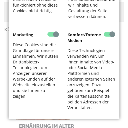
funktioniert ohne diese
wir Inhalte und
Hier könnte Werbung stehen, mit der wir uns
Cookies nicht richtig.
Gestaltung der Seite
finanzieren. Bitte akzeptieren Sie die
Cookie-Meldung
.
verbessern können.
KölnerLeben Sommer 2026
Marketing
Komfort/Externe
Medien
Diese Cookies sind die
Grundlage für unsere
Diese Technologien
Einnahmen. Wir nutzen
verwenden wir, um
Drittanbieter-
Ihnen Inhalte von Video-
Technologien, um
oder Social-Media-
Anzeigen unserer
Plattformen und
Werbekunden auf der
anderen externen Seiten
Webseite einzustellen
anzuzeigen. Dazu
und sie Ihnen zu
gehören zum Beispiel
zeigen.
die Kartenausschnitte
bei den Adressen der
Veranstalter.