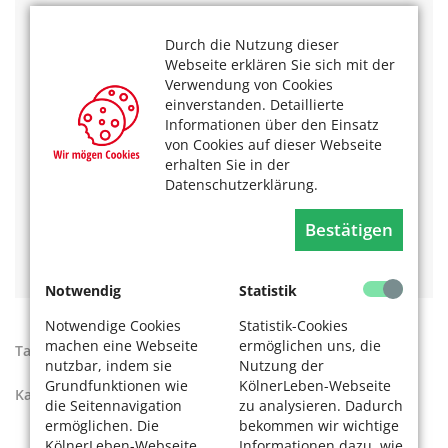
koelnerleben.koeln/adressen
Durch die Nutzung dieser
Informationen zum Projekt „Hier hat alt werden
Webseite erklären Sie sich mit der
Zukunft“ sowie ein Livestream der
Auszeichnungsveranstaltung sind unter
https://hier-alt-
Verwendung von Cookies
werden.nrw
zu sehen.
einverstanden. Detaillierte
Informationen über den Einsatz
Das könnte Sie auch interessieren:
von Cookies auf dieser Webseite
erhalten Sie in der
Adressen der SeniorenNetzwerke
nach Stadtteilen.
Datenschutzerklärung.
Ein Angebot des SeniorenNetzwerks Sürth:
Fühlen Sie
sich einsam? Lust auf Gesellschaft?
Bestätigen
Schauen Sie in den KölnerLeben Terminkalender. Hier
finden Sie die aktuellen
Veranstaltungen
.
Notwendig
Statistik
Notwendige Cookies
Statistik-Cookies
machen eine Webseite
ermöglichen uns, die
Tags:
Ehrenamt
,
SeniorenNetzwerke
nutzbar, indem sie
Nutzung der
Grundfunktionen wie
KölnerLeben-Webseite
Kategorien:
Aktiv werden
die Seitennavigation
zu analysieren. Dadurch
ermöglichen. Die
bekommen wir wichtige
KölnerLeben-Webseite
Informationen dazu, wie