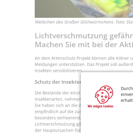
Weibchen des Großen Glühwürmchens. Foto: Stad
Lichtverschmutzung gefährd
Machen Sie mit bei der Akt
An dem Artenschutz-Projekt können alle Kölner 
Meldungen unterstützen. Das Projekt soll außerd
Insekten sensibilisieren.
Schutz der Insektenvielfalt
Durch
Die Bestände der einst sehr häufig vorkommend
einve
Insektenarten, nehmen ab. Glühwürmchen sind – w
erhal
Sie haben sich an die durch Schwachlicht geprä
empfindlich auf die zunehmende künstliche Bele
besonders verheerend, da durch den fehlenden H
Lichtverschmutzung gilt heutzutage, neben inte
der Hauptursachen für den Rückgang der Insekten