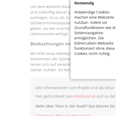
Notwendig
Um dem weiteren Rückgang entgegenzuwirken, so
Notwendige Cookies
und zukünftig besser geschützt werden. Das lic
machen eine Webseite
aufzeigen, da es als Indikator für intakte, artenr
nutzbar, indem sie
Glühwürmchenpopulationen in Köln ist bislang ni
Grundfunktionen wie di
geben, wo das unscheinbare Insekt mit dem spek
Seitennavigation
Lebensräume verfügt.
ermöglichen. Die
KölnerLeben-Webseite
Beobachtungen im naturnahen Garten
funktioniert ohne diese
Cookies nicht richtig.
Mit Hilfe eines Meldeportals auf der Homepage d
Vorkommen der Glühwürmchen an das Umwelt- 
lassen sich auf verwilderten Flächen, feuchten W
Gärten sichten. Sie können während der Paarungs
Alle Informationen zum Projekt sind abrufbar
Hier gehts direkt zum
Meldeportal
und zu der
Mehr über Tiere in der Stadt? Das könnte Sie 
Tierschutz: Platz für den Spatz!