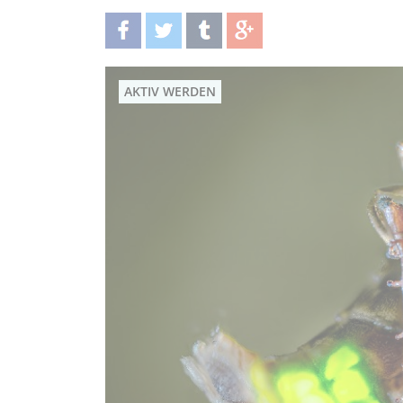
teilen
twittern
teilen
teilen
AKTIV WERDEN