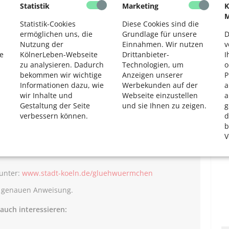
Statistik
Marketing
K
2
llen ökologisch wertvolle Dunkelräume in Köln erkannt
M
Statistik-Cookies
Diese Cookies sind die
htempfindliche Glühwürmchen kann diese Bereiche
ermöglichen uns, die
Grundlage für unsere
D
eiche Gebiete gilt. Über den Zustand der
Nutzung der
Einnahmen. Wir nutzen
v
cht viel bekannt. Das Projekt soll nun Aufschluss darüber
e
KölnerLeben-Webseite
Drittanbieter-
I
takulären Paarungsverhalten in Köln noch über geeignete
zu analysieren. Dadurch
Technologien, um
o
bekommen wir wichtige
Anzeigen unserer
P
Informationen dazu, wie
Werbekunden auf der
a
wir Inhalte und
Webseite einzustellen
a
Gestaltung der Seite
und sie Ihnen zu zeigen.
g
er Stadt Köln können alle aktiv werden und die
verbessern können.
d
und Verbraucherschutzamt übermitteln. Glühwürmchen
b
iesen, an Waldrändern, in Parks und natürlich gestalteten
V
zeit von Juni bis August gut beobachtet werden.
 unter:
www.stadt-koeln.de/gluehwuermchen
 genauen Anweisung.
auch interessieren: