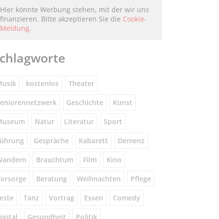
Hier könnte Werbung stehen, mit der wir uns
finanzieren. Bitte akzeptieren Sie die
Cookie-
Meldung
.
chlagworte
usik
kostenlos
Theater
eniorennetzwerk
Geschichte
Kunst
Museum
Natur
Literatur
Sport
ührung
Gespräche
Kabarett
Demenz
Wandern
Brauchtum
Film
Kino
orsorge
Beratung
Weihnachten
Pflege
este
Tanz
Vortrag
Essen
Comedy
igital
Gesundheit
Politik