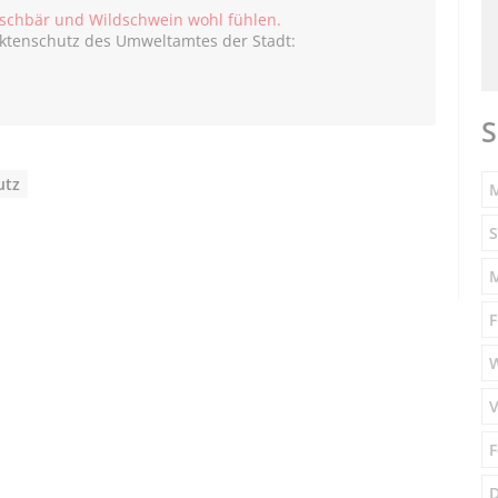
schbär und Wildschwein wohl fühlen.
sektenschutz des Umweltamtes der Stadt:
S
utz
M
S
F
V
F
D