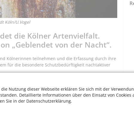
R
t Köln/U.Vogel
et die Kölner Artenvielfalt.
ion „Geblendet von der Nacht“.
und Kölnerinnen teilnehmen und die Erfassung durch ihre
em für die besondere Schutzbedürftigkeit nachtaktiver
 die Nutzung dieser Webseite erklären Sie sich mit der Verwendun
en Glühwürmchen, wie auch die vieler anderer heimischer
rstanden. Detaillierte Informationen über den Einsatz von Cookies 
ie etwa 60 Prozent aller hiesigen Insekten – nachtaktiv.
ten Sie in der Datenschutzerklärung.
gte ökologische Nische der Nacht angepasst und reagieren
uchtung. Die Erhellung der Nacht ist für Glühwürmchen
ell-Dunkel-Kontrast die Partnersuche erschwert wird.
nsiver Landwirtschaft und Lebensraumzerstörung, als eine
vielfalt.
W