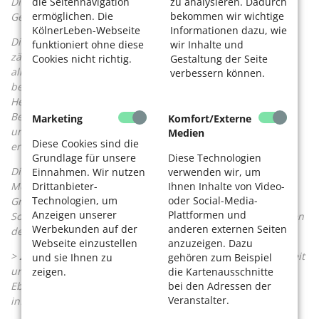
die Seitennavigation
zu analysieren. Dadurch
Dieses Mindestalter wird für nach dem 1. Januar 1947
ermöglichen. Die
bekommen wir wichtige
Geborene gestaffelt angehoben.
KölnerLeben-Webseite
Informationen dazu, wie
Die Höhe der Grundsicherung hängt vom Bedarf ab. Dazu
funktioniert ohne diese
wir Inhalte und
zählt der Regelsatz (ein Grundbetrag), der 2023 für
Cookies nicht richtig.
Gestaltung der Seite
alleinstehende Personen 502 Euro und für Paare 902 Euro
verbessern können.
beträgt. Zusätzlich werden die Kosten für Unterkunft und
Heizung sowie Leistungen für Bildung und Teilhabe als
Bedarf berücksichtigt. Die Bedarfe werden dem Einkommen
Marketing
Komfort/Externe
und Vermögen gegenübergestellt, aus der Differenz
Medien
Diese Cookies sind die
errechnet sich die Höhe der Grundsicherung.
Grundlage für unsere
Diese Technologien
Die Deutsche Rentenversicherung rät, bei einem gesamten
Einnahmen. Wir nutzen
verwenden wir, um
Drittanbieter-
Ihnen Inhalte von Video-
Monatseinkommen von unter 924 Euro pro Person die
Technologien, um
oder Social-Media-
Grundsicherung zu beantragen. Der Antrag muss beim
Anzeigen unserer
Plattformen und
Sozialamt der Stadt Köln gestellt werden. Die Mitarbeitenden
Werbekunden auf der
anderen externen Seiten
des Amtes helfen beim Ausfüllen des Formulars.
Webseite einzustellen
anzuzeigen. Dazu
> Zuständig ist die Außenstelle des Amtes für Soziales, Arbeit
und sie Ihnen zu
gehören zum Beispiel
und Senioren, die in jedem Bezirksrathaus zu finden ist.
zeigen.
die Kartenausschnitte
bei den Adressen der
Ebenso wie die Seniorenberatung, bei der man sich vorab
Veranstalter.
informieren kann.