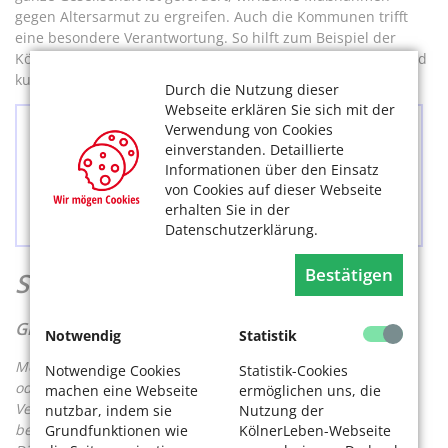
gegen Altersarmut zu ergreifen. Auch die Kommunen trifft
eine besondere Verantwortung. So hilft zum Beispiel der
Köln-Pass mit zahlreichen Vergünstigungen, am sozialen und
kulturellen Leben unserer Stadt teilzunehmen.“
Durch die Nutzung dieser
Webseite erklären Sie sich mit der
Verwendung von Cookies
"Was soll man machen? Davon muss man
einverstanden. Detaillierte
alles kaufen.“
Informationen über den Einsatz
von Cookies auf dieser Webseite
87-jährige Grundsicherungsempfängerin
erhalten Sie in der
Datenschutzerklärung.
Bestätigen
So hilft der Staat
Grundsicherung im Alter
Notwendig
Statistik
Menschen, die ihren notwendigen Lebensunterhalt nicht
Notwendige Cookies
Statistik-Cookies
oder nicht ausreichend aus eigenem Einkommen und
machen eine Webseite
ermöglichen uns, die
Vermögen bestreiten können, sollten Grundsicherung
nutzbar, indem sie
Nutzung der
beantragen. Dafür muss man mindestens 65 Jahre alt sein.
Grundfunktionen wie
KölnerLeben-Webseite