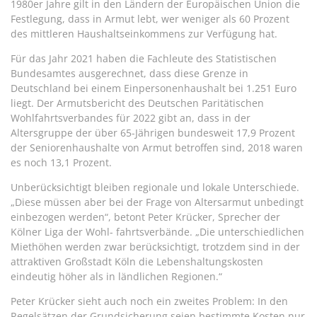
1980er Jahre gilt in den Ländern der Europäischen Union die
Festlegung, dass in Armut lebt, wer weniger als 60 Prozent
des mittleren Haushaltseinkommens zur Verfügung hat.
Für das Jahr 2021 haben die Fachleute des Statistischen
Bundesamtes ausgerechnet, dass diese Grenze in
Deutschland bei einem Einpersonenhaushalt bei 1.251 Euro
liegt. Der Armutsbericht des Deutschen Paritätischen
Wohlfahrtsverbandes für 2022 gibt an, dass in der
Altersgruppe der über 65-Jährigen bundesweit 17,9 Prozent
der Seniorenhaushalte von Armut betroffen sind, 2018 waren
es noch 13,1 Prozent.
Unberücksichtigt bleiben regionale und lokale Unterschiede.
„Diese müssen aber bei der Frage von Altersarmut unbedingt
einbezogen werden“, betont Peter Krücker, Sprecher der
Kölner Liga der Wohl- fahrtsverbände. „Die unterschiedlichen
Miethöhen werden zwar berücksichtigt, trotzdem sind in der
attraktiven Großstadt Köln die Lebenshaltungskosten
eindeutig höher als in ländlichen Regionen.“
Peter Krücker sieht auch noch ein zweites Problem: In den
Regelsätzen der Grundsicherung seien bestimmte Kosten nur