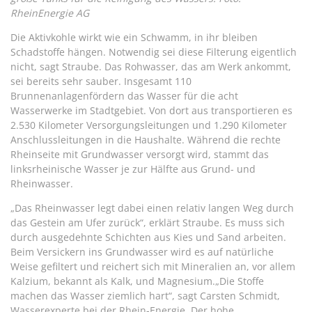
RheinEnergie AG
Die Aktivkohle wirkt wie ein Schwamm, in ihr bleiben
Schadstoffe hängen. Notwendig sei diese Filterung eigentlich
nicht, sagt Straube. Das Rohwasser, das am Werk ankommt,
sei bereits sehr sauber. Insgesamt 110
Brunnenanlagenfördern das Wasser für die acht
Wasserwerke im Stadtgebiet. Von dort aus transportieren es
2.530 Kilometer Versorgungsleitungen und 1.290 Kilometer
Anschlussleitungen in die Haushalte. Während die rechte
Rheinseite mit Grundwasser versorgt wird, stammt das
linksrheinische Wasser je zur Hälfte aus Grund- und
Rheinwasser.
„Das Rheinwasser legt dabei einen relativ langen Weg durch
das Gestein am Ufer zurück“, erklärt Straube. Es muss sich
durch ausgedehnte Schichten aus Kies und Sand arbeiten.
Beim Versickern ins Grundwasser wird es auf natürliche
Weise gefiltert und reichert sich mit Mineralien an, vor allem
Kalzium, bekannt als Kalk, und Magnesium.„Die Stoffe
machen das Wasser ziemlich hart“, sagt Carsten Schmidt,
Wasserexperte bei der Rhein-Energie. Der hohe