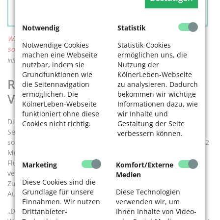
Oberbürgermeisterin der Stadt Köln
Notwendig
Statistik
Wir haben Ihnen eine Übersicht mit nützlichen Tipps zum
Notwendige Cookies
Statistik-Cookies
sorgsamen Umgang mit Wasser zusammengestellt.
Für mehr
machen eine Webseite
ermöglichen uns, die
Informationen klicken sie hier.
nutzbar, indem sie
Nutzung der
Grundfunktionen wie
KölnerLeben-Webseite
Rechts- und linksrheinische
die Seitennavigation
zu analysieren. Dadurch
ermöglichen. Die
bekommen wir wichtige
Versorgung wächst zusammen
KölnerLeben-Webseite
Informationen dazu, wie
funktioniert ohne diese
wir Inhalte und
Die bislang strikt getrennten Trinkwassernetze zu beiden
Cookies nicht richtig.
Gestaltung der Seite
Seiten des Rheins sind seit Anfang Mai durch einen
verbessern können.
sogenannten Düker miteinander verbunden. Das ist eine 722
Meter lange Druckleitung, die gut zehn Meter unter dem
Flussbett zwischen den Stadtteilen Poll und Marienburg
Marketing
Komfort/Externe
verläuft. Die Verbindung der beiden Wassernetze sichert in
Medien
Diese Cookies sind die
Zukunft die stadtweite Versorgung durch eine gleichmäßige
Grundlage für unsere
Diese Technologien
Auslastung des gesamten Frischwassersystems.
Einnahmen. Wir nutzen
verwenden wir, um
„Dies zahlt sich besonders an heißen Tagen mit hohem
Drittanbieter-
Ihnen Inhalte von Video-