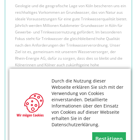
Geologie und die geografische Lage von Köln bescheren uns ein
reichhaltiges Vorkommen an Grundwasser, das von Natur aus
ideale Voraussetzungen für eine gute Trinkwasserqualität bietet.
Jährlich werden Millionen Kubikmeter Grundwasser in Köln für
Gewerbe- und Trinkwassernutzung gefördert. Im besonderen
Fokus steht für Trinkwasser die gleichbleibend hohe Qualität
nach den Anforderungen der Trinkwasserverordnung. Unser
Ziel ist es, gemeinsam mit unserem Wasserversorger, der
Rhein-Energie AG, dafür zu sorgen, dass dies so bleibt und die
Kölnerinnen und Kölner auch zukünftigeine hohe
Trinkwasserqualität erwarten dürfen. Ich appelliere an uns alle,
immer Sorgsamkeit und Verantwortungsbewusstsein beim
Durch die Nutzung dieser
Gebrauch von Trinkwasser walten zu lassen, damit dieses
Webseite erklären Sie sich mit der
kostbare alte Gut unserer Erde auch nachkommenden
Verwendung von Cookies
Generationen zur Verfügung steht.
einverstanden. Detaillierte
Informationen über den Einsatz
von Cookies auf dieser Webseite
erhalten Sie in der
Datenschutzerklärung.
Bestätigen
Henriette Reker