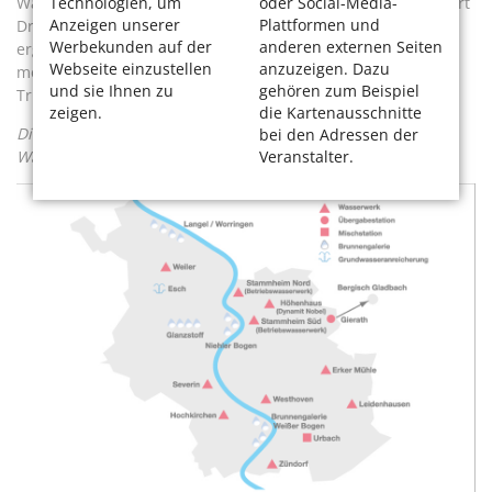
Wasserbedarf für die Bürgerinnen und Bürger aus“, erläutert
Technologien, um
oder Social-Media-
Anzeigen unserer
Plattformen und
Dr. Andreas Cerbe, Netzvorstand der RheinEnergie. Und
Werbekunden auf der
anderen externen Seiten
ergänzt, dass die Verbindung der beiden Netze keinen
Webseite einzustellen
anzuzeigen. Dazu
merklichen Einfluss auf die Trinkwasserbeschaffenheit und
und sie Ihnen zu
gehören zum Beispiel
Trinkwasserqualität haben werde.
zeigen.
die Kartenausschnitte
Die Analysen zum
linksrheinischen
und
rechtsrheinischen
bei den Adressen der
Wasser können sie hier anklicken.
Veranstalter.