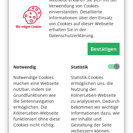
beantworten, sollten Sie einen Hals-Nasen-Ohren-Arzt,
Verwendung von Cookies
Ihren Hausarzt oder einen Hörakustiker aufsuchen.
einverstanden. Detaillierte
Auch die Hörtests beim Hörakustiker sind kostenlos.
Informationen über den Einsatz
von Cookies auf dieser Webseite
Haben Sie im Gespräch das Gefühl, dass Ihr Gegenüber
erhalten Sie in der
nuschelt?
Datenschutzerklärung.
Fällt es Ihnen schwer, sich mit jemandem in einer
Gaststätte oder auf einem Fest zu unterhalten?
Bestätigen
Sprechen Sie selbst manchmal so laut, dass man Sie
bittet, doch leiser fortzufahren?
Notwendig
Statistik
Haben Sie Schwierigkeiten, jemanden zu verstehen,
Notwendige Cookies
Statistik-Cookies
der hinter Ihnen steht?
machen eine Webseite
ermöglichen uns, die
Verstehen Sie Ihre Gesprächspartner am Telefon
nutzbar, indem sie
Nutzung der
häufig schlecht?
Grundfunktionen wie
KölnerLeben-Webseite
die Seitennavigation
zu analysieren. Dadurch
Verstehen Sie nicht, wenn Kinder mit Ihnen sprechen
ermöglichen. Die
bekommen wir wichtige
(hohe Tonlagen)?
KölnerLeben-Webseite
Informationen dazu, wie
funktioniert ohne diese
wir Inhalte und
Stellen Sie den Fernseher oder das Radio manchmal so
laut, dass andere sich beschweren?
Cookies nicht richtig.
Gestaltung der Seite
verbessern können.