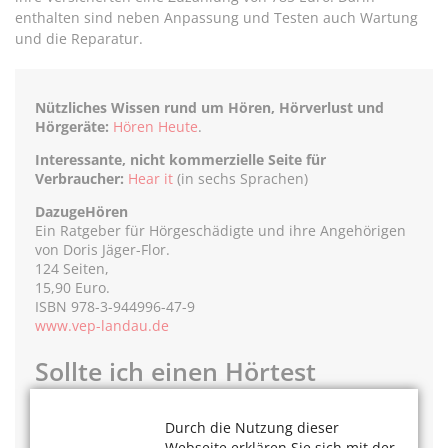
enthalten sind neben Anpassung und Testen auch Wartung
und die Reparatur.
Nützliches Wissen rund um Hören, Hörverlust und
Hörgeräte:
Hören Heute
.
Interessante, nicht kommerzielle Seite für
Verbraucher:
Hear it
(in sechs Sprachen)
DazugeHören
Ein Ratgeber für Hörgeschädigte und ihre Angehörigen
von Doris Jäger-Flor.
124 Seiten,
15,90 Euro.
ISBN 978-3-944996-47-9
www.vep-landau.de
Sollte ich einen Hörtest
machen?
Durch die Nutzung dieser
Wenn Sie
mehrere
der folgenden zehn
Fragen mit Ja
Webseite erklären Sie sich mit der