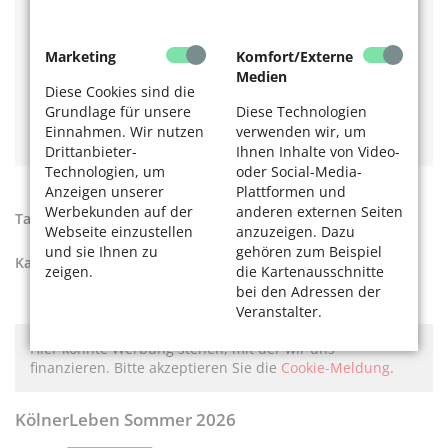
Überhören Sie schon mal die Telefon- oder Türklingel?
Haben Sie schon einmal das Herannahen eines Autos
Marketing
Komfort/Externe
oder das Klingeln eines Fahrrades hinter Ihnen erst im
letzten Moment bemerkt?
Medien
Diese Cookies sind die
Haben andere Menschen Ihnen gesagt, dass Sie
Grundlage für unsere
Diese Technologien
schlecht hören?
Einnahmen. Wir nutzen
verwenden wir, um
Drittanbieter-
Ihnen Inhalte von Video-
Technologien, um
oder Social-Media-
Anzeigen unserer
Plattformen und
Werbekunden auf der
anderen externen Seiten
Tags:
hörgeschädigt
,
Vorsorge
Webseite einzustellen
anzuzeigen. Dazu
und sie Ihnen zu
gehören zum Beispiel
Kategorien:
Gesund leben
zeigen.
die Kartenausschnitte
bei den Adressen der
Veranstalter.
Hier könnte Werbung stehen, mit der wir uns
finanzieren. Bitte akzeptieren Sie die
Cookie-Meldung
.
KölnerLeben Sommer 2026