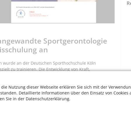
R
 angewandte Sportgerontologie
sisschulung an
m wurde an der Deutschen Sporthochschule Köln
zielt zu trainieren. Die Entwicklung von Kraft,
 Selbstständigkeit steht als Hauptziel im Vordergrund.
ltigung notwendigen Muskeln durch Übungen gestärkt.
 die Nutzung dieser Webseite erklären Sie sich mit der Verwendun
stet werden.
rstanden. Detaillierte Informationen über den Einsatz von Cookies 
men Sie an unserer 3-tägigen Basisschulung teil. Sie
ten Sie in der Datenschutzerklärung.
nd Praxis und bereiten sich vor, selbst Gruppen von
rhalten Sie ein Zertifikat. Damit dürfen Sie „fit für 100“
en oder kirchlichen Trägern. Sie können dafür eine
W