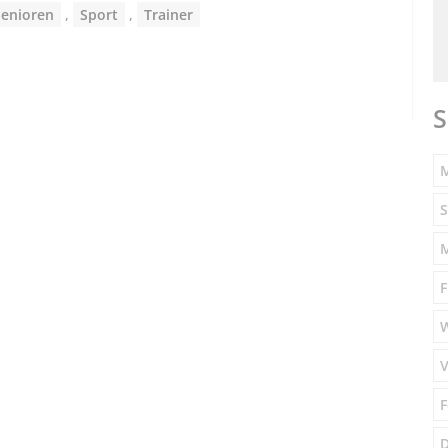
Senioren
,
Sport
,
Trainer
S
M
S
F
V
F
D