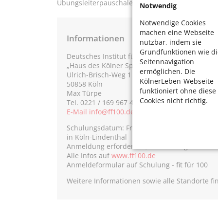
Übungsleiterpauschale ansetzen.
Notwendig
Notwendige Cookies
machen eine Webseite
Informationen
nutzbar, indem sie
Grundfunktionen wie di
Deutsches Institut für angewandte Sportgeronto
Seitennavigation
„Haus des Kölner Sports“
ermöglichen. Die
Ulrich-Brisch-Weg 1
KölnerLeben-Webseite
50858 Köln
funktioniert ohne diese
Max Türpe
Cookies nicht richtig.
Tel. 0221 / 169 967 40
E-Mail info@ff100.de
Schulungsdatum: Fr, 25.6.und Sa, 27.6.2025
in Köln-Lindenthal
Anmeldung erforderlich, Teilnahmegebühr ab
Alle Infos auf
www.ff100.de
Anmeldeformular auf Schulung - fit für 100
Weitere Informationen sowie alle Standorte f