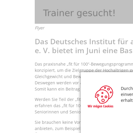
Flyer
Das Deutsches Institut für
e. V. bietet im Juni eine Ba
Das praxisnahe „fit für 100“-Bewegungsprogram
konzipiert, um die Zielgruppe der Hochaltrigen ge
Gleichgewicht und Beweglichkeit zur Wahrung der
Deswegen werden vor allem die zur Alltagsbewä
Durch
Somit kann ein Beitrag zur Sturzprophylaxe gelei
einve
Werden Sie Teil der „fit für 100“-Familie und neh
erhal
erfahren das „fit für 100“-Programm in Theorie u
Seniorinnen und Senioren anzuleiten.
Sie brauchen keine Vorkenntnisse. Zum Abschluss e
anbieten, zum Beispiel in Kooperation mit Verein