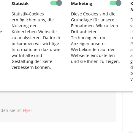
Statistik
Marketing
K
2
M
Statistik-Cookies
Diese Cookies sind die
ermöglichen uns, die
Grundlage für unsere
D
Nutzung der
Einnahmen. Wir nutzen
v
e
KölnerLeben-Webseite
Drittanbieter-
I
logie e. V. (DIfaS)
zu analysieren. Dadurch
Technologien, um
o
bekommen wir wichtige
Anzeigen unserer
P
Informationen dazu, wie
Werbekunden auf der
a
wir Inhalte und
Webseite einzustellen
a
Gestaltung der Seite
und sie Ihnen zu zeigen.
g
verbessern können.
d
b
V
 675 Euro
inden Sie im
Flyer
.