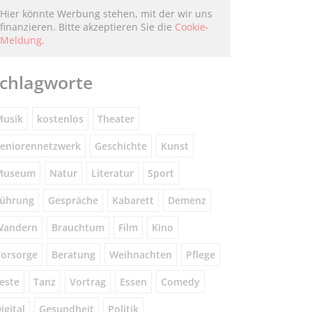
Hier könnte Werbung stehen, mit der wir uns
finanzieren. Bitte akzeptieren Sie die
Cookie-
Meldung
.
chlagworte
usik
kostenlos
Theater
eniorennetzwerk
Geschichte
Kunst
Museum
Natur
Literatur
Sport
ührung
Gespräche
Kabarett
Demenz
Wandern
Brauchtum
Film
Kino
orsorge
Beratung
Weihnachten
Pflege
este
Tanz
Vortrag
Essen
Comedy
igital
Gesundheit
Politik