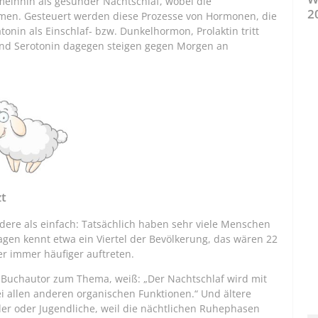
meinhin als gesunder Nachtschlaf, wobei die
2
men. Gesteuert werden diese Prozesse von Hormonen, die
tonin als Einschlaf- bzw. Dunkelhormon, Prolaktin tritt
und Serotonin dagegen steigen gegen Morgen an
zt
ndere als einfach: Tatsächlich haben sehr viele Menschen
agen kennt etwa ein Viertel der Bevölkerung, das wären 22
er immer häufiger auftreten.
d Buchautor zum Thema, weiß: „Der Nachtschlaf wird mit
ei allen anderen organischen Funktionen.“ Und ältere
der oder Jugendliche, weil die nächtlichen Ruhephasen