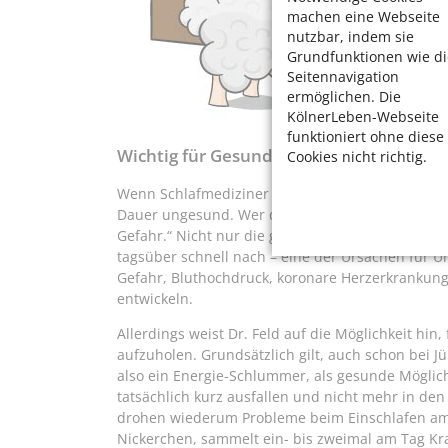
machen eine Webseite
nutzbar, indem sie
Grundfunktionen wie di
Seitennavigation
ermöglichen. Die
KölnerLeben-Webseite
funktioniert ohne diese
Wichtig für Gesundheit und Konzentrati
Cookies nicht richtig.
Wenn Schlafmediziner Feld von solchen Fällen hört
Dauer ungesund. Wer dauerhaft weniger als sechs
Gefahr.“ Nicht nur die geistige und körperliche L
tagsüber schnell nach – eine der Ursachen für U
Gefahr, Bluthochdruck, koronare Herzerkrankun
entwickeln.
Allerdings weist Dr. Feld auf die Möglichkeit hi
aufzuholen. Grundsätzlich gilt, auch schon bei J
also ein Energie-Schlummer, als gesunde Möglichk
tatsächlich kurz ausfallen und nicht mehr in de
drohen wiederum Probleme beim Einschlafen am
Nickerchen, sammelt ein- bis zweimal am Tag Kr