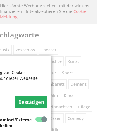
Hier könnte Werbung stehen, mit der wir uns
finanzieren. Bitte akzeptieren Sie die
Cookie-
Meldung
.
chlagworte
usik
kostenlos
Theater
eniorennetzwerk
Geschichte
Kunst
g von Cookies
Museum
Natur
Literatur
Sport
auf dieser Webseite
ührung
Gespräche
Kabarett
Demenz
Wandern
Brauchtum
Film
Kino
Bestätigen
orsorge
Beratung
Weihnachten
Pflege
este
Tanz
Vortrag
Essen
Comedy
omfort/Externe
edien
igital
Gesundheit
Politik