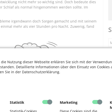
twicklung nicht mehr so wichtig sind. Doch bedeute dies
rzer Schlaf als normal hingenommen werden sollte. Im
robleme irgendwann doch Sorgen gemacht und mit seinem
m einmal mehr als vier Stunden pro Nacht. Zuwenig, fand
S
M
S
 die Nutzung dieser Webseite erklären Sie sich mit der Verwendun
rstanden. Detaillierte Informationen über den Einsatz von Cookies 
ten Sie in der Datenschutzerklärung.
F
V
F
Statistik
Marketing
K
M
D
Statistik-Cookies
Diese Cookies sind die