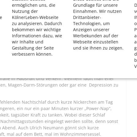
ermöglichen uns, die
Grundlage für unsere
D
Nutzung der
Einnahmen. Wir nutzen
v
e
KölnerLeben-Webseite
Drittanbieter-
I
zu analysieren. Dadurch
Technologien, um
o
bekommen wir wichtige
Anzeigen unserer
P
Informationen dazu, wie
Werbekunden auf der
a
wir Inhalte und
Webseite einzustellen
a
on
Gestaltung der Seite
und sie Ihnen zu zeigen.
g
verbessern können.
d
, besteht für ihn kein Zweifel: „So wenig Schlaf ist auf
b
 Stunden pro Tag schläft, begibt sich in gesundheitliche
V
eistungsfähigkeit und vor allem die Konzentration lassen
nfälle in Haushalt und Verkehr. Vielmehr läuft man eher
gen, Magen-Darm-Störungen oder gar eine Depression zu
n, fehlenden Nachtschlaf durch kurze Nickerchen am Tag
üngeren, ein nur ein paar Minuten kurzer „Power-Nap“,
eit, tagsüber Kraft zu tanken. Wobei dieser Schlaf
n Nachmittagsstunden eingelegt werden sollte, denn sonst
 Abend. Auch Ulrich Neumann gönnt sich kurze
aft, mal auf dem Bett, mal im Wohnzimmersessel.