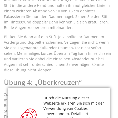
Stift in die andere Hand und halten ihn auf gleicher Linie in
einem weiteren Abstand von 10 von 15 cm dahinter.
Fokussieren Sie nun den Daumennagel. Sehen Sie den Stift
im Hintergrund doppelt? Dann können Sie sich gratulieren.
Beide Augen kooperieren miteinander.
Blicken Sie dann auf den Stift. Jetzt sollte Ihr Daumen im
Vordergrund doppelt erscheinen. Verzagen Sie nicht, wenn
Sie das sogenannte Kuli- oder Daumen-Tor nicht sofort
sehen. Mehrmaliges kurzes Üben am Tag kann hilfreich sein
und variieren Sie dabei die einzelnen Abstände! Nur bei
Augen mit sehr unterschiedlichem Sehvermögen könnte
diese Übung nicht klappen.
Übung 4: „Überkreuzen“
Zur Koordination der Seheindrücke beider Augen
Durch die Nutzung dieser
miteinander im Gehirn bieten sich so genannte Überkreuz-
Webseite erklären Sie sich mit der
Bewegungen an. Nehmen Sie einen roten und einen blauen
Verwendung von Cookies
Stift in jeweils eine Hand. Umfassen Sie dabei mit allen
einverstanden. Detaillierte
Fingern den Stift - machen Sie eine Faust. Überkreuzen Sie