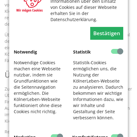
Informationen über den Einsatz
vor der Brust beide Unterarme und damit beide Stifte.
von Cookies auf dieser Webseite
Klopfen Sie dann mit der rechten Faust-Unterkante auf den
erhalten Sie in der
rechten Schenkel und mit der linken Faust-Unterkante auf
Datenschutzerklärung.
den linken Schenkel.
Bestätigen
Überkreuzen Sie die Unterarme erneut, nur sollte dieses Mal
der andersfarbige Stift Ihnen zugewandt sein, das heißt
einmal ist der rechte, das andere Mal der linke Arm dem
Notwendig
Statistik
Körper näher. Dann wieder ohne Überkreuzung mit den
Fäusten auf die Schenkel klopfen.
Notwendige Cookies
Statistik-Cookies
machen eine Webseite
ermöglichen uns, die
Übung 5: „Entspannung“
nutzbar, indem sie
Nutzung der
Grundfunktionen wie
KölnerLeben-Webseite
die Seitennavigation
zu analysieren. Dadurch
Zur Entspannung der Augenmuskeln schließen Sie nach jeder
ermöglichen. Die
bekommen wir wichtige
Übung kurz die Augen und klopfen Sie sanft mit den
KölnerLeben-Webseite
Informationen dazu, wie
Fingerspitzen rund um die Augen herum: über die
funktioniert ohne diese
wir Inhalte und
Augenbrauen, im Bereich der Schläfen, unterhalb der Augen
Cookies nicht richtig.
Gestaltung der Seite
im knöchernen Bereich und auch im Bereich des
verbessern können.
Kiefergelenks.
Reiben Sie dann die Hände kräftig aneinander, damit sie