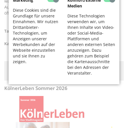
Marketing
Komfort/Externe
warm werden und legen Sie sie wie warme Hüllen über Ihre
Medien
Augen. Wenn Sie dann langsam blinzelnd wieder die Augen
Diese Cookies sind die
öffnen, fühlen Sie sich sicherlich im Augenbereich belebter.
Grundlage für unsere
Diese Technologien
Einnahmen. Wir nutzen
verwenden wir, um
Drittanbieter-
Ihnen Inhalte von Video-
Tags:
Gesundheit
,
Ratgeber
Technologien, um
oder Social-Media-
Anzeigen unserer
Plattformen und
Kategorien:
Gesund leben
Werbekunden auf der
anderen externen Seiten
Webseite einzustellen
anzuzeigen. Dazu
und sie Ihnen zu
gehören zum Beispiel
zeigen.
die Kartenausschnitte
bei den Adressen der
Hier könnte Werbung stehen, mit der wir uns
Veranstalter.
finanzieren. Bitte akzeptieren Sie die
Cookie-Meldung
.
KölnerLeben Sommer 2026