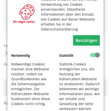
und weitere Fragen beantwortet.
Verwendung von Cookies
einverstanden. Detaillierte
Das könnte Sie auch interessieren:
Informationen über den Einsatz
von Cookies auf dieser Webseite
Mit dem Pedelec sicher ans Ziel
E-Bike-Kurse: mit Können in die Kurve
erhalten Sie in der
Datenschutzerklärung.
Bestätigen
Tags:
Fahrrad
,
Herbst
,
Radfahren
,
Sicherheit
,
Verkehrssicherheit
,
Winter
Notwendig
Statistik
Notwendige Cookies
Statistik-Cookies
Kategorien:
Rad fahren
,
Mobilität
,
Rad fahren
machen eine Webseite
ermöglichen uns, die
nutzbar, indem sie
Nutzung der
Grundfunktionen wie
KölnerLeben-Webseite
die Seitennavigation
zu analysieren. Dadurch
Hier könnte Werbung stehen, mit der wir uns
ermöglichen. Die
bekommen wir wichtige
finanzieren. Bitte akzeptieren Sie die
Cookie-Meldung
.
KölnerLeben-Webseite
Informationen dazu, wie
funktioniert ohne diese
wir Inhalte und
KölnerLeben Sommer 2026
Cookies nicht richtig.
Gestaltung der Seite
verbessern können.