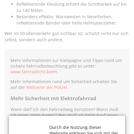
Reflektierende Kleidung erhöht die Sichtbarkeit auf bis
zu 140 Meter.
Besonders effektiv: Warnwesten in Neonfarben,
reflektierende Bänder oder helle Helmüberzieher.
Wer im Straßenverkehr gut sichtbar ist, schützt nicht nur sich
selbst, sondern auch andere.
Mehr Informationen zur Kampagne und Tipps rund um
sichere Fahrradbeleuchtung gibt es unter:
www.fahrradlicht.koeln
Mehr Informationen rund um Sicherheit erhalten Sie
auf der
Webseite der Polizei
.
Mehr Sicherheit mit Elektrofahrrad
Wann darf ich den Fahrradweg benutzen? Wann muß
ich einen Helm tragen? Was muß ich beim Kauf eines
Elektrofahrrads beachten? Für die verschiedenen
Modelle können unterschiedliche Vorschriften gelten. In
Durch die Nutzung dieser
dem Video
Elektrofahrrad – aber sicher
! werden diese
Webseite erklären Sie sich mit der