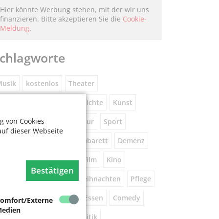
Hier könnte Werbung stehen, mit der wir uns
finanzieren. Bitte akzeptieren Sie die
Cookie-
Meldung
.
chlagworte
usik
kostenlos
Theater
eniorennetzwerk
Geschichte
Kunst
g von Cookies
Museum
Natur
Literatur
Sport
auf dieser Webseite
ührung
Gespräche
Kabarett
Demenz
Wandern
Brauchtum
Film
Kino
Bestätigen
orsorge
Beratung
Weihnachten
Pflege
este
Tanz
Vortrag
Essen
Comedy
omfort/Externe
edien
igital
Gesundheit
Politik