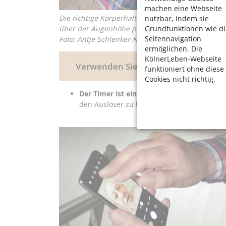
machen eine Webseite
Die richtige Körperhaltung: Der Arm ist weit ge
nutzbar, indem sie
Grundfunktionen wie di
über der Augenhöhe positioniert.
Seitennavigation
Foto: Antje Schlenker-Kortum
ermöglichen. Die
KölnerLeben-Webseite
Verwenden Sie den eingebauten Tim
funktioniert ohne diese
Cookies nicht richtig.
Der Timer ist eine Art verzögerter Selbsta
den Auslöser zu betätigen und sich in Szen