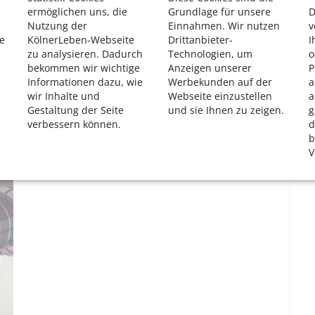
ermöglichen uns, die
Grundlage für unsere
D
nug abgewinkelt und die Kamera des Smartphones ist kurz
Nutzung der
Einnahmen. Wir nutzen
v
e
KölnerLeben-Webseite
Drittanbieter-
I
zu analysieren. Dadurch
Technologien, um
o
bekommen wir wichtige
Anzeigen unserer
P
Informationen dazu, wie
Werbekunden auf der
a
er.
wir Inhalte und
Webseite einzustellen
a
Gestaltung der Seite
und sie Ihnen zu zeigen.
g
verbessern können.
d
uslöser.
Bei Verwendung des Timers bleibt genug Zeit, um
b
e zu setzen.
V