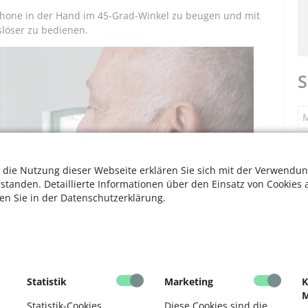
hone in der Hand im 45-Grad-Winkel zu beugen und mit
löser zu bedienen.
S
M
S
 die Nutzung dieser Webseite erklären Sie sich mit der Verwendun
rstanden. Detaillierte Informationen über den Einsatz von Cookies 
ten Sie in der Datenschutzerklärung.
F
V
F
Statistik
Marketing
K
M
D
Statistik-Cookies
Diese Cookies sind die