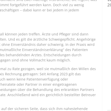
2
timmt fortgeführt werden kann. Doch viel zu wenig
eschäftigen – dabei kann er bei jedem in jedem
ll können jeden treffen. Ärzte und Pfleger sind dann
lten. Und es gilt die ärztliche Schweigepflicht. Angehörige
 ohne Einverständnis daher schwierig. In der Praxis wird
mutmaßliche Einverständniserklärung“ des Patienten
des behandelnden Arztes. Entscheidungen durch
agegen sind ohne Vollmacht kaum möglich.
al zu Rate gezogen, weil sie mutmaßlich den Willen des
xis Rechnung getragen: Seit Anfang 2023 gilt das
 Auch wenn keine Patientenverfügung oder
heiratete oder Partner in einer eingetragenen
heidungen über die Behandlung des erkrankten Partners
nate. Anschließend wird ein gerichtlich bestellter Betreuer
t auf der sicheren Seite, dass sich ihm nahestehende