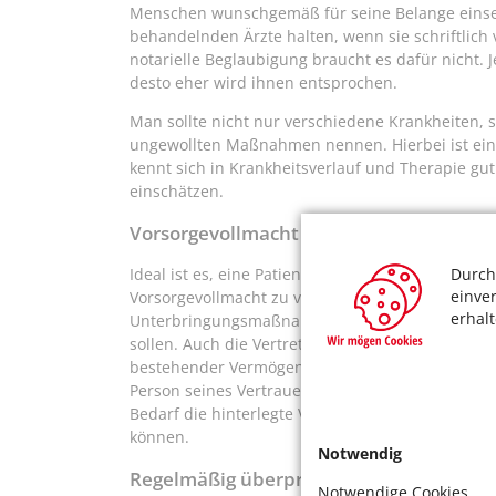
Menschen wunschgemäß für seine Belange einse
behandelnden Ärzte halten, wenn sie schriftlich
notarielle Beglaubigung braucht es dafür nicht. J
desto eher wird ihnen entsprochen.
Man sollte nicht nur verschiedene Krankheiten, 
ungewollten Maßnahmen nennen. Hierbei ist ein 
kennt sich in Krankheitsverlauf und Therapie gu
einschätzen.
Vorsorgevollmacht als sinnvolle Ergänzu
Durch
Ideal ist es, eine Patientenverfügung mit einer 
einve
Vorsorgevollmacht zu verbinden. Sie regelt im Ern
erhal
Unterbringungsmaßnahmen kümmern darf und we
sollen. Auch die Vertretung gegenüber Kranke
bestehender Vermögenswerte kann man ausdrückli
Person seines Vertrauens austauschen, damit sie
Bedarf die hinterlegte Vollmacht im Original und
können.
Notwendig
Regelmäßig überprüfen sinnvoll
Notwendige Cookies