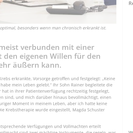
R
 optimal, besonders wenn man chronisch erkrankt ist.
meist verbunden mit einer
t den eigenen Willen für den
mehr äußern kann.
Krebs erkrankte, Vorsorge getroffen und festgelegt: „Keine
abe mein Leben gelebt.“ Ihr Sohn Rainer begleitete die
hat in ihrer Patientenverfügung rechtzeitig festgelegt,
 sind, und mich darüber hinaus bevollmächtigt, einen
rauriger Moment in meinem Leben, aber ich hatte keine
Die Krebstherapie wurde eingestellt, Magda Schuster
entsprechende Verfügungen und Vollmachten erteilt
W
llmacht sind zwei mächtige Instrumente, die regeln, was