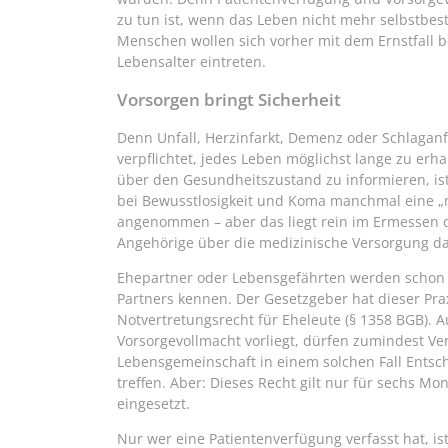
zu tun ist, wenn das Leben nicht mehr selbstbes
Menschen wollen sich vorher mit dem Ernstfall b
Lebensalter eintreten.
Vorsorgen bringt Sicherheit
Denn Unfall, Herzinfarkt, Demenz oder Schlaganfa
verpflichtet, jedes Leben möglichst lange zu erha
über den Gesundheitszustand zu informieren, ist
bei Bewusstlosigkeit und Koma manchmal eine „
angenommen – aber das liegt rein im Ermessen 
Angehörige über die medizinische Versorgung d
Ehepartner oder Lebensgefährten werden schon m
Partners kennen. Der Gesetzgeber hat dieser Pra
Notvertretungsrecht für Eheleute (§ 1358 BGB).
Vorsorgevollmacht vorliegt, dürfen zumindest Ver
Lebensgemeinschaft in einem solchen Fall Entsc
treffen. Aber: Dieses Recht gilt nur für sechs Mo
eingesetzt.
Nur wer eine Patientenverfügung verfasst hat, is