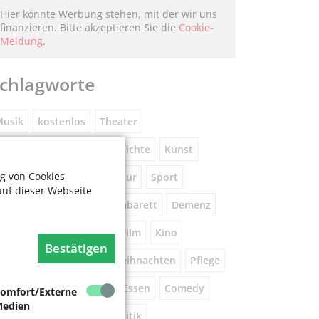
Hier könnte Werbung stehen, mit der wir uns
finanzieren. Bitte akzeptieren Sie die
Cookie-
Meldung
.
chlagworte
usik
kostenlos
Theater
eniorennetzwerk
Geschichte
Kunst
g von Cookies
Museum
Natur
Literatur
Sport
auf dieser Webseite
ührung
Gespräche
Kabarett
Demenz
Wandern
Brauchtum
Film
Kino
Bestätigen
orsorge
Beratung
Weihnachten
Pflege
este
Tanz
Vortrag
Essen
Comedy
omfort/Externe
edien
igital
Gesundheit
Politik