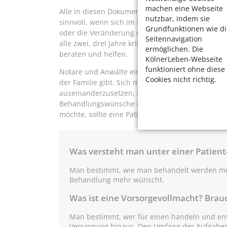
machen eine Webseite
Alle in diesen Dokumenten festgehaltenen Regelu
nutzbar, indem sie
sinnvoll, wenn sich im Leben etwas ändert, etwa
Grundfunktionen wie di
oder die Veränderung der eigenen Wertevorstell
Seitennavigation
alle zwei, drei Jahre kritisch durch. Neben dem 
ermöglichen. Die
beraten und helfen.
KölnerLeben-Webseite
funktioniert ohne diese
Notare und Anwälte einzuschalten ist immer dann
Cookies nicht richtig.
der Familie gibt. Sich mit einer Situation nach e
auseinanderzusetzen, ist sicherlich kein angen
Behandlungswünsche erklären und wichtige Ents
möchte, sollte eine Patientenverfügung und Vors
Was versteht man unter einer Patien
Man bestimmt, wie man behandelt werden mö
Behandlung mehr wünscht.
Was ist eine Vorsorgevollmacht? Brau
Man bestimmt, wer für einen handeln und ents
Versorgung hinaus. Den Umfang der Aufgabe