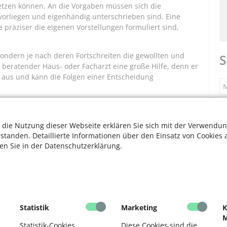
tzen können. An die Vorgaben müssen sich die
 vorliegen und eigenhändig unterschrieben sind. Eine
e präziser die eigenen Vorstellungen formuliert sind,
sondern je nach deren Fortschreiten die gewollten und
S
beratender Haus- oder Facharzt eine große Hilfe, denn er
t aus und kann die Folgen einer Entscheidung
M
ng
S
 die Nutzung dieser Webseite erklären Sie sich mit der Verwendun
– über die rein medizinischen Fragen hinausgehenden –
rstanden. Detaillierte Informationen über den Einsatz von Cookies 
stfall, wer sich um Pflege- und
ten Sie in der Datenschutzerklärung.
F
lchen eigenen Wertevorstellungen diese entsprechen
nkassen, Banken und Behörden und die Verwendung
ch regeln. Man sollte sich dazu vorab gründlich mit der
 die Wünsche kennt. Die bevollmächtigte Person sollte bei
V
 die Patientenverfügung – Kopie genügt – auffinden
F
Statistik
Marketing
K
M
D
Statistik-Cookies
Diese Cookies sind die