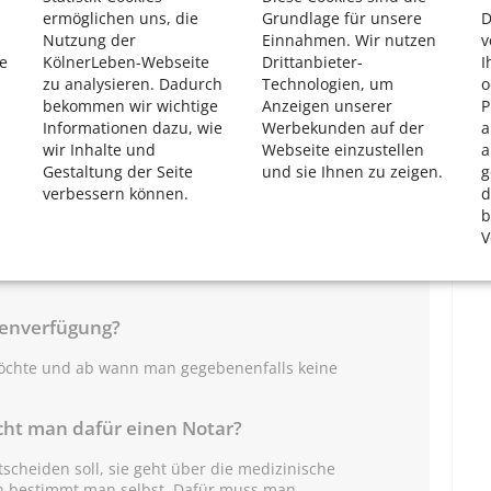
ermöglichen uns, die
Grundlage für unsere
D
ngen lassen sich jederzeit ändern. Das ist immer dann
Nutzung der
Einnahmen. Wir nutzen
v
 durch eine neue Erkrankung, den Verlust des Partners
e
KölnerLeben-Webseite
Drittanbieter-
I
ungen. Besser, man sieht die eigene Patientenverfügung
zu analysieren. Dadurch
Technologien, um
o
Hausarzt können auch Seelsorger bei der Erstellung
bekommen wir wichtige
Anzeigen unserer
P
Informationen dazu, wie
Werbekunden auf der
a
wir Inhalte und
Webseite einzustellen
a
 sinnvoll, wenn Vermögen vorhanden ist oder es Streit in
Gestaltung der Seite
und sie Ihnen zu zeigen.
g
inem Unfall oder gar mit seiner letzten Lebensphase
verbessern können.
d
ehmes oder leichtes Thema. Doch wer seine
b
cheidungen in die Hände vertrauter Personen legen
V
orgevollmacht so früh wie möglich verfassen.
tenverfügung?
chte und ab wann man gegebenenfalls keine
cht man dafür einen Notar?
cheiden soll, sie geht über die medizinische
n bestimmt man selbst. Dafür muss man