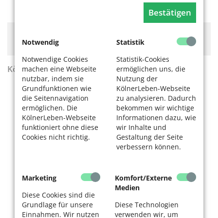
Bestätigen
Hier könnte Werbung stehen, mit der wir uns
Notwendig
Statistik
finanzieren. Bitte akzeptieren Sie die
Cookie-Meldung
.
Notwendige Cookies
Statistik-Cookies
KölnerLeben Sommer 2026
machen eine Webseite
ermöglichen uns, die
nutzbar, indem sie
Nutzung der
Grundfunktionen wie
KölnerLeben-Webseite
die Seitennavigation
zu analysieren. Dadurch
ermöglichen. Die
bekommen wir wichtige
KölnerLeben-Webseite
Informationen dazu, wie
funktioniert ohne diese
wir Inhalte und
Cookies nicht richtig.
Gestaltung der Seite
verbessern können.
Marketing
Komfort/Externe
Medien
Diese Cookies sind die
Grundlage für unsere
Diese Technologien
Einnahmen. Wir nutzen
verwenden wir, um