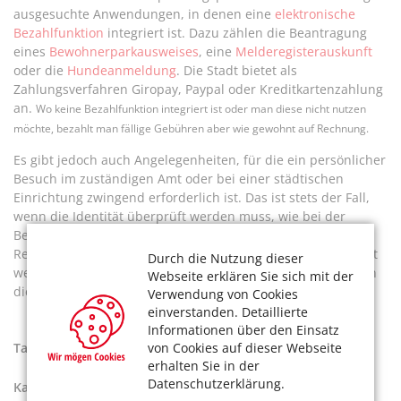
ausgesuchte Anwendungen, in denen eine
elektronische
Bezahlfunktion
integriert ist. Dazu zählen die Beantragung
eines
Bewohnerparkausweises
, eine
Melderegisterauskunft
oder die
Hundeanmeldung
. Die Stadt bietet als
Zahlungsverfahren Giropay, Paypal oder Kreditkartenzahlung
an.
Wo keine Bezahlfunktion integriert ist oder man diese nicht nutzen
möchte, bezahlt man fällige Gebühren aber wie gewohnt auf Rechnung.
Es gibt jedoch auch Angelegenheiten, für die ein persönlicher
Besuch im zuständigen Amt oder bei einer städtischen
Einrichtung zwingend erforderlich ist. Das ist stets der Fall,
wenn die Identität überprüft werden muss, wie bei der
Beantragung eines neuen Personalausweises oder
Reisepasses, aber auch wenn ein Bibliotheksausweis erstellt
Durch die Nutzung dieser
werden soll. Eine Terminreservierung online erspart auch in
Webseite erklären Sie sich mit der
diesem Fall Wartezeit.
Verwendung von Cookies
einverstanden. Detaillierte
Informationen über den Einsatz
von Cookies auf dieser Webseite
Tags:
Ämter in Köln
,
Antrag online stellen
erhalten Sie in der
Datenschutzerklärung.
Kategorien:
Ratgeber