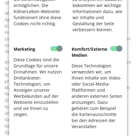
selbst zu Hause. Darauf verzichten sollte man jedoch nicht.
ermöglichen. Die
bekommen wir wichtige
KölnerLeben-Webseite
Informationen dazu, wie
Wie wichtig die richtige Pflege ist, zeigt das Beispiel André
funktioniert ohne diese
wir Inhalte und
Agassi. 1990 hatte der Tennisstar seine damalige
Cookies nicht richtig.
Gestaltung der Seite
Kunsthaarmähne ausgerechnet vor dem Endspiel bei den
verbessern können.
French Open unsachgemäß behandelt. Sie fiel in sich
zusammen und hielt nicht richtig auf dem Kopf. Das habe ihn
so abgelenkt, heißt es, dass er schließlich das Match verlor.
Marketing
Komfort/Externe
Heikel ist Sport mit Haarersatz ohnehin.
Medien
Diese Cookies sind die
Klein jedenfalls rät von intensiver Anstrengung und auch vom
Grundlage für unsere
Diese Technologien
Schwimmen mit Haarersatzteilen ab: „Chlorwasser und
Einnahmen. Wir nutzen
verwenden wir, um
Schweiß beeinträchtigen die Perücke sehr“, sagt er. Ulrike
Drittanbieter-
Ihnen Inhalte von Video-
probiert in entspannter Atmosphäre und lässt sich die
Technologien, um
oder Social-Media-
Macharten, Qualitäten und das Anpassen erklären. Unter der
Anzeigen unserer
Plattformen und
Perücke trägt sie eine atmungsaktive Kappe, die „Wig-Cap“.
Werbekunden auf der
anderen externen Seiten
Diese wird über den Kopf gestülpt und die eigenen
Webseite einzustellen
anzuzeigen. Dazu
Naturhaare verschwinden darunter. Sie macht das Tragen
und sie Ihnen zu
gehören zum Beispiel
angenehmer, verhindert etwa Juckreiz. Das Zweithaar wird
zeigen.
die Kartenausschnitte
dann mit Clips oder Klammern auf der Haube befestigt, so
bei den Adressen der
kann nichts verrutschen. „Ich bin sehr positiv überrascht,
Veranstalter.
dass die Perücken so natürlich aussehen und sich so