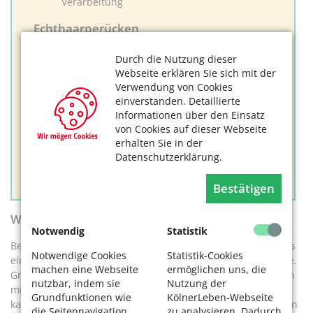
Verarbeitung
Echthaarperücken
Vorteil
:
Durch die Nutzung dieser
Webseite erklären Sie sich mit der
lange Haltbarkeit
Verwendung von Cookies
kann gefärbt und gestylt werden
einverstanden. Detaillierte
wirken natürlich
Informationen über den Einsatz
von Cookies auf dieser Webseite
Nachteil
:
erhalten Sie in der
Datenschutzerklärung.
hochpreisig: mit Maßanfertigung und Beratung
bis zu 1000 Euro
Bestätigen
Wie pflegt man Perücken?
Notwendig
Statistik
Beim täglichen Einsatz ist die Kunsthaarperücke mindestens
Notwendige Cookies
Statistik-Cookies
ein halbes Jahr haltbar, der Echthaarersatz doppelt so lange.
machen eine Webseite
ermöglichen uns, die
Grundsätzlich muss die Perücke in regelmäßigen Abständen
nutzbar, indem sie
Nutzung der
mit Spezialprodukten gereinigt und gepflegt werden. Dies
Grundfunktionen wie
KölnerLeben-Webseite
kann der Friseur tun oder – einmal fachgerecht erklärt – man
die Seitennavigation
zu analysieren. Dadurch