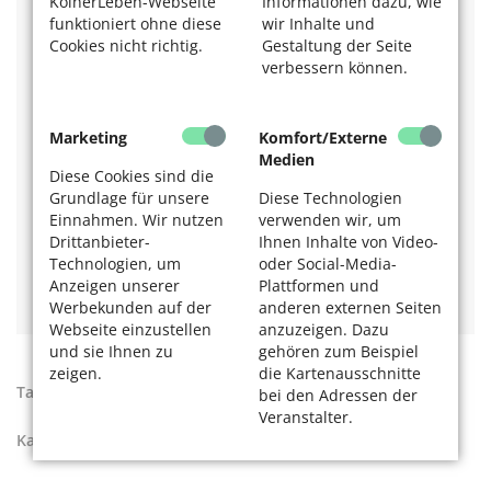
KölnerLeben-Webseite
Informationen dazu, wie
Scanner
empfohlen, der damit wirbt, Sie vor
funktioniert ohne diese
wir Inhalte und
gefälschten und gefährlichen Codes zu schützen.
Cookies nicht richtig.
Gestaltung der Seite
verbessern können.
Apps, Smartphone und Co -
Medien
finden Sie
spannend? Dann sollte Sie das sehr
interessieren:
Marketing
Komfort/Externe
Medien
Die nutriCARD-App - die App-Empfehlung der
Diese Cookies sind die
Redaktion.
Lesen Sie über den Mobilen
Grundlage für unsere
Diese Technologien
Ernährungsberater
.
Einnahmen. Wir nutzen
verwenden wir, um
Das Handy hilft beim Einkaufen – mit der App
Drittanbieter-
Ihnen Inhalte von Video-
CodeCheck:
Was ist drin in der Kosmetik?
Technologien, um
oder Social-Media-
Wer gern tiefer in das Thema Sicherheit im Internet
Anzeigen unserer
Plattformen und
eintauchen will, liest:
Sicher online mit silver-tipps.de
.
Werbekunden auf der
anderen externen Seiten
Webseite einzustellen
anzuzeigen. Dazu
und sie Ihnen zu
gehören zum Beispiel
zeigen.
die Kartenausschnitte
Tags:
Apps
,
Smartphone
bei den Adressen der
Veranstalter.
Kategorien:
Ratgeber
,
Apps und Webseiten