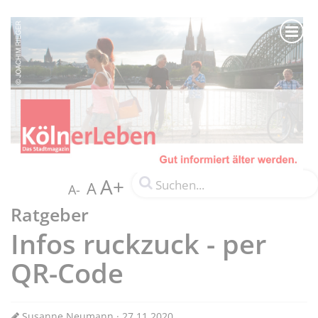
A+
A
A-
Ratgeber
Infos ruckzuck - per
QR-Code
Susanne Neumann · 27.11.2020