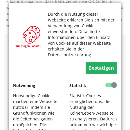
Es kommt sogar vor, dass Betrüger seriöse QR-Codes mit
manipulierten überkleben. Schauen Sie sich einen Code also
immer genau an, bevor Sie ihn scannen, und öffnen Sie am
Durch die Nutzung dieser
besten erst gar keine QR-Codes, die Sie in dubiosen Quellen
Webseite erklären Sie sich mit der
Verwendung von Cookies
finden.
einverstanden. Detaillierte
Informationen über den Einsatz
von Cookies auf dieser Webseite
Informationen zum QR-Code-Scan
erhalten Sie in der
Datenschutzerklärung.
Die drei großen Quadrate in den Ecken links und rechts
oben sowie links unten sind Orientierungspunkte für
denScanner, sie zeigen die Ausrichtung des Quadrats
Bestätigen
an.
Im
App-Store
von Apple und im
Google Play Store
finden
Notwendig
Statistik
Sie eine Vielzahl von QR-Code-Scannern oder -Readern,
viele davon können auch gleichzeitig Barcodes lesen.
Notwendige Cookies
Statistik-Cookies
Die kostenlosen Versionen reichen für den normalen
machen eine Webseite
ermöglichen uns, die
Gebrauch aus und sind meistens einfach zu bedienen.
nutzbar, indem sie
Nutzung der
Grundfunktionen wie
KölnerLeben-Webseite
Viele enthalten allerdings Werbung. Wie der QR-Code-
Scanner von
TinyLab
zum Beispiel, den die Autorin des
die Seitennavigation
zu analysieren. Dadurch
Beitrags nutzt. Die Werbung ist hier allerdings sehr
ermöglichen. Die
bekommen wir wichtige
dezent und stört kaum. Häufig wird der
Kaspersky QR