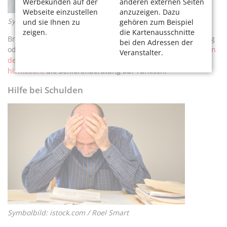
Werbekunden auf der
anderen externen Seiten
Webseite einzustellen
anzuzeigen. Dazu
Symbolbild: Sabine van Erp / Pixabay
und sie Ihnen zu
gehören zum Beispiel
zeigen.
die Kartenausschnitte
Brauchen Sie Hilfe bei der Beantragung von Grundsicherung
bei den Adressen der
oder Wohngeld? Eine gute Übersicht bietet der Beitrag
Hilfen
Veranstalter.
der Seniorenberatung
oder
Yaşlılar için danışmanlık
hizmetleri,
die Seniorenberatung auf Türkisch.
Hilfe bei Schulden
Symbolbild: istock.com / Roel Smart