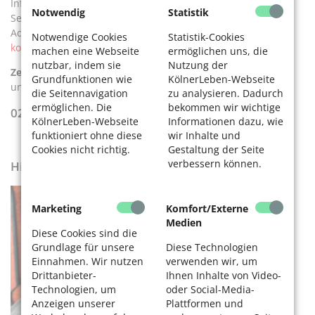
Informationsmaterial werden kostenlos zugeschickt.
Notwendig
Statistik
Servicezeit: Mo–Do 9–12 und 14–16 Uhr, Fr 9–12 Uhr. Große
Adressdatenbank unter:
www.stadt-
Notwendige Cookies
Statistik-Cookies
koeln.de/beratungstelefon
.
machen eine Webseite
ermöglichen uns, die
nutzbar, indem sie
Nutzung der
Zentrales Beratungstelefon
der Stadt Köln für Seniorinnen
Grundfunktionen wie
KölnerLeben-Webseite
und Senioren und Menschen mit Behinderung:
die Seitennavigation
zu analysieren. Dadurch
ermöglichen. Die
bekommen wir wichtige
0221 / 221-2 74 00
KölnerLeben-Webseite
Informationen dazu, wie
funktioniert ohne diese
wir Inhalte und
Cookies nicht richtig.
Gestaltung der Seite
verbessern können.
Hilfen der Seniorenberatung
Marketing
Komfort/Externe
Medien
Diese Cookies sind die
Grundlage für unsere
Diese Technologien
Einnahmen. Wir nutzen
verwenden wir, um
Drittanbieter-
Ihnen Inhalte von Video-
Technologien, um
oder Social-Media-
Anzeigen unserer
Plattformen und