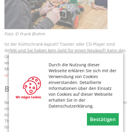
Foto: © Frank Brehm
Ist der Kühlschrank kaputt? Toaster oder CD-Player sind
defekt und Sie haben kein Geld für einen Neukauf? Kann das
Gerät vielleicht repariert werden? Reparieren statt
wegwerfen! Das spart Geld und nebenbei lernt man nette
Durch die Nutzung dieser
Menschen kennen. Erfahren Sie mehr über
Kontakte löten
Webseite erklären Sie sich mit der
und knüpfen – im Repair Café.
Verwendung von Cookies
einverstanden. Detaillierte
Beratung und Hilfe
Informationen über den Einsatz
von Cookies auf dieser Webseite
erhalten Sie in der
Beim Zentralen Beratungstelefon für Senioren und Menschen
Datenschutzerklärung.
mit Behinderung erhalten Anrufende alle Adressen und
Kontaktdaten von zuständigen Mitarbeitenden zu
Bestätigen
Themenbereichen wie Pflege, Wohnen, Gesundheit,
finanzielle Hilfe oder Freizeit. Adresslisten und