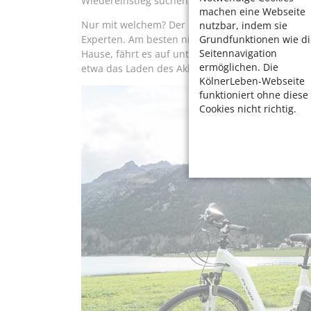
Wiedereinstieg suchen, können sich schnell mit 
machen eine Webseite
Nur mit welchem? Der Markt bietet eine Menge z
nutzbar, indem sie
Grundfunktionen wie di
Experten. Am besten nimmt man ein Rad vom Händ
Seitennavigation
Hause, fährt es auf unterschiedlichen Strecken 
ermöglichen. Die
etwa das Laden des Akkus.
KölnerLeben-Webseite
funktioniert ohne diese
Cookies nicht richtig.