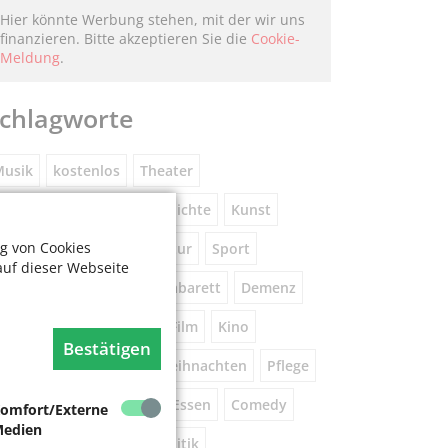
Hier könnte Werbung stehen, mit der wir uns
finanzieren. Bitte akzeptieren Sie die
Cookie-
Meldung
.
chlagworte
usik
kostenlos
Theater
eniorennetzwerk
Geschichte
Kunst
g von Cookies
Museum
Natur
Literatur
Sport
auf dieser Webseite
ührung
Gespräche
Kabarett
Demenz
Wandern
Brauchtum
Film
Kino
Bestätigen
orsorge
Beratung
Weihnachten
Pflege
este
Tanz
Vortrag
Essen
Comedy
omfort/Externe
edien
igital
Gesundheit
Politik