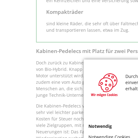
ein Kennzeichen und eine Versicherung sow
Kompakträder
sind kleine Räder, die sehr oft über Faltm
und transportieren lassen, etwa im Zug.
Kabinen-Pedelecs mit Platz für zwei Per
Doch zurück zu Kabinen-Pedelecs. Ein Musterbeis
von Bio-Hybrid. Knapp unter 10.000 Euro kostet e
Motor unterstützt wird. Auf vier Rädern, mit All
Durch
zudem eine vom Auto gewohnte Sicherheit. „Diese
einve
erhal
Menschen an, die sich oft im Straßenverkehr auf
junge Technik-Unternehmen spricht.
Die Kabinen-Pedelecs versprechen zugleich große
sehr viel leichter parken und sind günstiger im U
Kosten für Steuer noch für die Versicherung an. 
viele Zielgruppen, mit mehr Sicherheitstechnik 
Notwendig
Neuerungen ist: Das Fahrrad ist immer noch ein
Notwendige Cookies