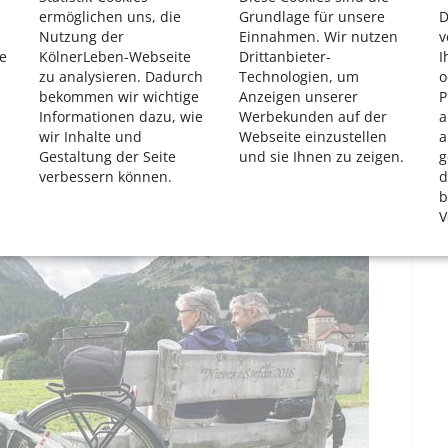
jedem Rad zurechtfinden.
ermöglichen uns, die
Grundlage für unsere
D
um Ausprobieren. Und das sollte man auch, raten
Nutzung der
Einnahmen. Wir nutzen
v
e
KölnerLeben-Webseite
Drittanbieter-
I
ler mal für ein, zwei Tage zur Testfahrt mit nach
zu analysieren. Dadurch
Technologien, um
o
mit Gepäck und probiert auch das technische Zubehör aus,
bekommen wir wichtige
Anzeigen unserer
P
Informationen dazu, wie
Werbekunden auf der
a
wir Inhalte und
Webseite einzustellen
a
Gestaltung der Seite
und sie Ihnen zu zeigen.
g
verbessern können.
d
b
V