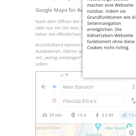
machen eine Webseite
Google Maps für Autofahrer, Radfahrer
nutzbar, indem sie
Grundfunktionen wie di
Nach dem Öffnen der App schreibt man in das Su
Seitennavigation
oder nur ein Ort sein. Danach gibt man an, ob m
ermöglichen. Die
lieber mit öffentlichen Verkehrsmitteln zurückle
KölnerLeben-Webseite
funktioniert ohne diese
Anschließend können noch weitere Kriterien au
Cookies nicht richtig.
Autobahnen, Fähren oder Mautstraßen umfahren.
mit „wenig umsteigen“ oder „kurze Fußwege“ ode
sollen.