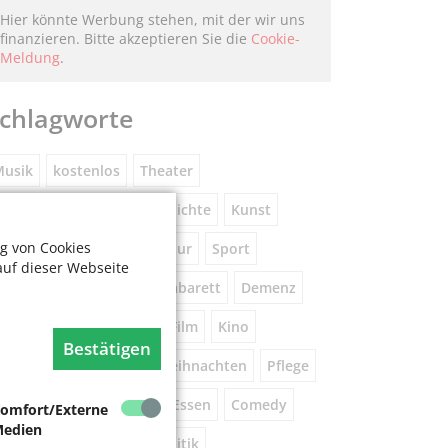
Hier könnte Werbung stehen, mit der wir uns
finanzieren. Bitte akzeptieren Sie die
Cookie-
Meldung
.
chlagworte
usik
kostenlos
Theater
eniorennetzwerk
Geschichte
Kunst
g von Cookies
Museum
Natur
Literatur
Sport
auf dieser Webseite
ührung
Gespräche
Kabarett
Demenz
Wandern
Brauchtum
Film
Kino
Bestätigen
orsorge
Beratung
Weihnachten
Pflege
este
Tanz
Vortrag
Essen
Comedy
omfort/Externe
edien
igital
Gesundheit
Politik