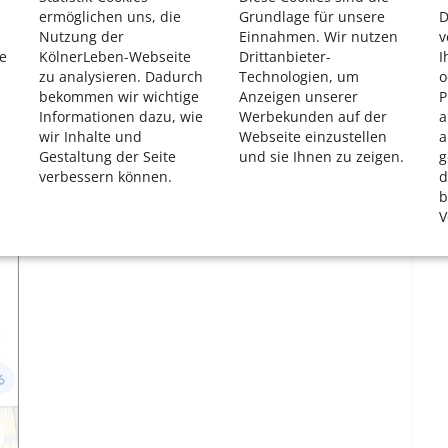
ermöglichen uns, die
Grundlage für unsere
D
 und Fußgänger
Nutzung der
Einnahmen. Wir nutzen
v
e
KölnerLeben-Webseite
Drittanbieter-
I
chfeld das Ziel hinein. Das kann eine genaue Adresse
zu analysieren. Dadurch
Technologien, um
o
an die Route mit dem Auto, zu Fuß, mit dem Rad oder
bekommen wir wichtige
Anzeigen unserer
P
gen möchte.
Informationen dazu, wie
Werbekunden auf der
a
wir Inhalte und
Webseite einzustellen
a
sgewählt werden: KFZ-Nutzer können auf Wunsch
Gestaltung der Seite
und sie Ihnen zu zeigen.
g
 Bahnreisende können antippen, ob die „beste Route“
verbessern können.
d
r „rollstuhlgerechte Verbindungen“ angezeigt werden
b
V