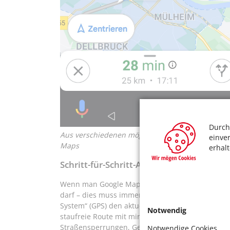
Durch
Aus verschiedenen möglichen Routen lässt sich 
einve
Maps
erhal
Schritt-für-Schritt-Anleitung
Wenn man Google Maps öffnet, wird man als Erste
darf – dies muss immer mit „Ja“ beantwortet wer
System“ (GPS) den aktuellen Standort des Nutzer
Notwendig
staufreie Route mit minutengenauer Ankunftszei
Straßensperrungen, Gefahren oder Verzögerung
Notwendige Cookies