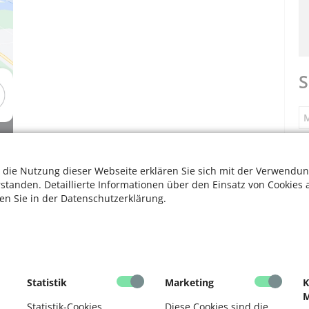
S
M
S
 die Nutzung dieser Webseite erklären Sie sich mit der Verwendun
die gewünschte einfach auswählen. Bildschirmfoto: Google
rstanden. Detaillierte Informationen über den Einsatz von Cookies 
ten Sie in der Datenschutzerklärung.
F
s gefragt, ob die Funktion „Standort“ aktiviert werden
V
den. Denn dann kann das Gerät via „Global Positioning
s ausmachen. So kann die App die beste, bevorzugt
F
Statistik
Marketing
K
t berechnen. Google Maps informiert zuverlässig über
M
en.
D
Statistik-Cookies
Diese Cookies sind die