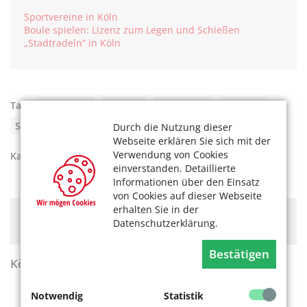
Sportvereine in Köln
Boule spielen: Lizenz zum Legen und Schießen
„Stadtradeln“ in Köln
Tags:
Bewegung
,
Fitness
,
Kölle aktiv
,
Sommer
,
Sport
,
Verein
Durch die Nutzung dieser
Webseite erklären Sie sich mit der
Verwendung von Cookies
Kategorien:
Sommer
,
Gesund leben
einverstanden. Detaillierte
Informationen über den Einsatz
von Cookies auf dieser Webseite
erhalten Sie in der
Hier könnte Werbung stehen, mit der wir uns
Datenschutzerklärung.
finanzieren. Bitte akzeptieren Sie die
Cookie-Meldung
.
Bestätigen
KölnerLeben Sommer 2026
Notwendig
Statistik