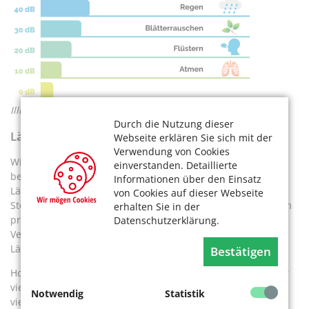
Illustration: VectorMine / stock.adobe.com
Durch die Nutzung dieser
Lärm wird berechnet
Webseite erklären Sie sich mit der
Verwendung von Cookies
Wichtig zu wissen: „Der Lärm wird nicht gemessen, sondern
einverstanden. Detaillierte
berechnet“, erläutert Harald Krauß. „Um die stadtweite
Informationen über den Einsatz
Lärmbelastung herauszufinden, müsste man an sehr vielen
von Cookies auf dieser Webseite
Stellen und im Grunde kontinuierlich messen.“ Das sei kaum
erhalten Sie in der
praktikabel, zumal Wind und Wetter sowie unterschiedliche
Datenschutzerklärung.
Verkehrsaufkommen zu unterschiedlichen Zeiten die
Lärmmessung erheblich beeinflussen.
Bestätigen
Hochkomplexe Berechnungsverfahren seien demgegenüber
viel genauer. In die Berechnung fließt ein, welche und wie
Notwendig
Statistik
viele Verkehrsmittel im Durchschnitt unterwegs sind. Hinzu