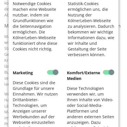
kommen die zulässige Höchstgeschwindigkeit, die Steigung
Notwendige Cookies
Statistik-Cookies
der jeweiligen Straße, die Art des Straßenbelags,
machen eine Webseite
ermöglichen uns, die
nutzbar, indem sie
Nutzung der
Abschirmungen und Schallreflexionen.
Grundfunktionen wie
KölnerLeben-Webseite
Maßnahmen zur Lärmminderung in Kölns Straßen
die Seitennavigation
zu analysieren. Dadurch
ermöglichen. Die
bekommen wir wichtige
Maßnahmen gegen den Lärm laufen in Köln bereits. Zu den
KölnerLeben-Webseite
Informationen dazu, wie
wichtigsten gehören momentan lärmreduzierte
funktioniert ohne diese
wir Inhalte und
Straßenbeläge, Reduzierungen der zulässigen
Cookies nicht richtig.
Gestaltung der Seite
Geschwindigkeiten, mehr Anwohnerparkzonen und mehr
verbessern können.
Kreisverkehre statt Ampeln. Was sich wie schnell umsetzen
lässt, hängt auch von Zuständigkeiten ab – auf
Bundesstraßen oder Autobahnen etwa kann die Stadt Köln
Marketing
Komfort/Externe
selbst nicht tätig werden. „Die Lärmminderung ist eine
Medien
Diese Cookies sind die
langfristige Angelegenheit.
Grundlage für unsere
Diese Technologien
Einnahmen. Wir nutzen
verwenden wir, um
Wichtigster Ansatzpunkt ist es, den Straßenverkehr als
Drittanbieter-
Ihnen Inhalte von Video-
Hauptverursacher zu reduzieren“, sagt Harald Krauß. Den
Technologien, um
oder Social-Media-
Lärmaktionsplan hält er nicht allein wegen konkreter
Anzeigen unserer
Plattformen und
Maßnahmen für sinnvoll. Sondern vor allem, weil der Lärm
Werbekunden auf der
anderen externen Seiten
immer wieder zum öffentlichen Thema werde. „Das
Webseite einzustellen
anzuzeigen. Dazu
Problembewusstsein wächst. Ebenso die Erkenntnis, dass