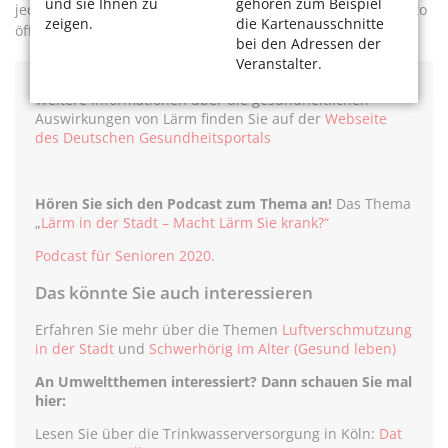
und sie Ihnen zu
gehören zum Beispiel
jeder selbst etwas beitragen kann und zum Beispiel das Auto
zeigen.
die Kartenausschnitte
öfter mal stehen lässt.“
bei den Adressen der
Veranstalter.
Weitere Informationen über die gesundheitlichen
Auswirkungen von Lärm finden Sie auf der
Webseite
des Deutschen Gesundheitsportals
Hören Sie sich den Podcast zum Thema an!
Das Thema
„
Lärm in der Stadt – Macht Lärm Sie krank?“
Podcast für Senioren 2020.
Das könnte Sie auch interessieren
Erfahren Sie mehr über die Themen
Luftverschmutzung
in der Stadt
und
Schwerhörig im Alter (Gesund leben)
An Umweltthemen interessiert? Dann schauen Sie mal
hier:
Lesen Sie über die Trinkwasserversorgung in Köln:
Dat