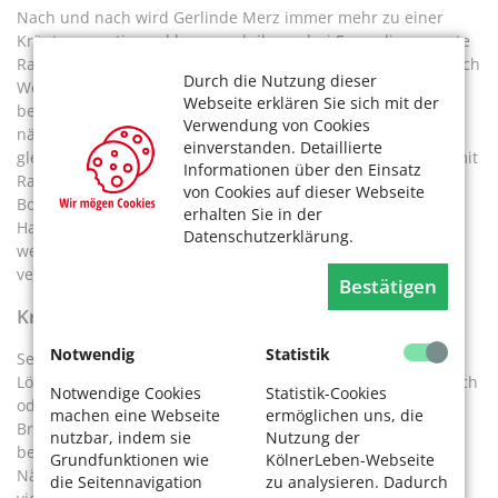
Nach und nach wird Gerlinde Merz immer mehr zu einer
Kräuterexpertin und kann auch ihren drei Freundinnen gute
Ratschläge geben. Petra hat einen Ostbalkon, Inges geht nach
Durch die Nutzung dieser
Westen raus. Ihnen rät sie: „Ihr habt Halbschatten. Den
Webseite erklären Sie sich mit der
bevorzugen Schnittlauch, Petersilie und Dill. Die brauchen
Verwendung von Cookies
nährstoffreiche Erde, am besten aus Kompost, und eine
einverstanden. Detaillierte
gleichmäßige Wasserversorgung. Ihr könnt sie zusammen mit
Informationen über den Einsatz
Radieschen, Gartenkresse, Petersilie, Kapuzinerkresse,
von Cookies auf dieser Webseite
Borretsch und Gurke pflanzen.“ Weil Knoblauch auch
erhalten Sie in der
Halbschatten vertragen, könne er dazwischen gesetzt
Datenschutzerklärung.
werden. Und auf Estragon müssten die Freundinnen
verzichten, der vertrage sich nicht mit Dill, so Merz.
Bestätigen
Kräuter, die es schattig und feucht lieben
Notwendig
Statistik
Selbst für Monika mit ihrem Nordbalkon hat Merz eine
Lösung: „Einen schattigen und feuchten Platz lieben Bärlauch
Notwendige Cookies
Statistik-Cookies
oder Wunderlauch, Waldmeister, Pfefferminze,
machen eine Webseite
ermöglichen uns, die
Brunnenkresse und Walderdbeeren.“ Ihnen gefällt, wenn
nutzbar, indem sie
Nutzung der
beim Eintopfen Kompost mit in die Erde gegeben wird. Der
Grundfunktionen wie
KölnerLeben-Webseite
Nährstoffvorrat hilft gleichzeitig, das Wasser zu halten. Die
die Seitennavigation
zu analysieren. Dadurch