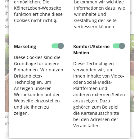
vier Freundinnen treffen sich einmal im Monat reihum zu
ermöglichen. Die
bekommen wir wichtige
Hause. Dann kocht die jeweilige Gastgeberin mit Kräutern
KölnerLeben-Webseite
Informationen dazu, wie
ihres Balkons. Besonders auf den Mai bei Monika freuen sich
funktioniert ohne diese
wir Inhalte und
alle: Dann sind Waldmeister und Walderdbeeren die ideale
Cookies nicht richtig.
Gestaltung der Seite
Grundlage für eine süffige Maibowle …
verbessern können.
Marketing
Komfort/Externe
Medien
Diese Cookies sind die
Grundlage für unsere
Diese Technologien
Einnahmen. Wir nutzen
verwenden wir, um
Drittanbieter-
Ihnen Inhalte von Video-
Technologien, um
oder Social-Media-
Anzeigen unserer
Plattformen und
Werbekunden auf der
anderen externen Seiten
Webseite einzustellen
anzuzeigen. Dazu
und sie Ihnen zu
gehören zum Beispiel
zeigen.
die Kartenausschnitte
Frische Kräuter sind ein Magnet für Bienen und andere
bei den Adressen der
Insekten. Foto: Adobe Stock © Scheer Sieglinde
Veranstalter.