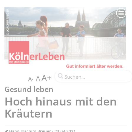
A+
A
A-
Gesund leben
Hoch hinaus mit den
Kräutern
Hans-Joachim Breuer · 23.04.2021