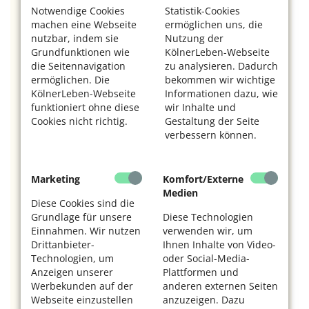
Frauen-Herzambulanz am Herz- und
Notwendige Cookies
Statistik-Cookies
Gefäßzentrum des Universitätsklinikums
machen eine Webseite
ermöglichen uns, die
Frankfurt/Main:
nutzbar, indem sie
Nutzung der
Grundfunktionen wie
KölnerLeben-Webseite
Frau Seegers, wie macht sich ein Herzinfarkt bei
die Seitennavigation
zu analysieren. Dadurch
Frauen bemerkbar?
ermöglichen. Die
bekommen wir wichtige
KölnerLeben-Webseite
Informationen dazu, wie
Das hängt vom Alter und der Konstitution der
funktioniert ohne diese
wir Inhalte und
Patientinnen sowie von den Begleiterkrankungen ab.
Cookies nicht richtig.
Gestaltung der Seite
Häufig berichten Frauen von anderen Beschwerden,
verbessern können.
zum Beispiel nur im Oberbauch, im Rücken oder im
Kiefer- und Halsbereich. Sie nennen zudem eine
größere Fülle von Symptomen, wie: „Ich fühle mich
Marketing
Komfort/Externe
schon den ganzen Tag nicht gut und bekomme nicht
Medien
mehr richtig Luft. Und es zieht in beiden Armen. Ich
Diese Cookies sind die
habe Kieferschmerzen und irgendwie fühle ich mich,
Grundlage für unsere
Diese Technologien
als säße ein Elefant auf meiner Brust.“ Ich hatte zum
Einnahmen. Wir nutzen
verwenden wir, um
Beispiel einmal eine Patientin, die ich nach
Drittanbieter-
Ihnen Inhalte von Video-
Technologien, um
oder Social-Media-
Brustschmerzen fragte, und sie sagte: „Nein, nein.
Anzeigen unserer
Plattformen und
Ich hatte nur ein Engegefühl.“ Doch medizinisch
Werbekunden auf der
anderen externen Seiten
gesehen ist beides dasselbe. Das Problem ist, bei
Webseite einzustellen
anzuzeigen. Dazu
einem Herzinfarkt bleibt nicht viel Zeit, es muss