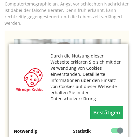
Computertomographie an. Angst vor schlechten Nachrichten
ist dabei der falsche Berater. Denn früh erkannt, kann
rechtzeitig gegengesteuert und die Lebenszeit verlängert
werden.
Durch die Nutzung dieser
Webseite erklären Sie sich mit der
Verwendung von Cookies
einverstanden. Detaillierte
Informationen über den Einsatz
von Cookies auf dieser Webseite
erhalten Sie in der
Datenschutzerklärung.
Bestätigen
Foto: Sarah Kastner Fotografie
Fragen an Dr. Lena Marie Seegers,
Notwendig
Statistik
Kardiologin und Forscherin, Leiterin der