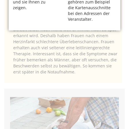
und sie Ihnen zu
gehören zum Beispiel
schnell gehen.
zeigen.
die Kartenausschnitte
Wird der Herzinfarkt bei Frauen genauso schnell
bei den Adressen der
Veranstalter.
behandelt wie bei Männern?
Derzeit leider noch nicht, weil er immer noch zu spät
erkannt wird. Deshalb haben Frauen nach einem
Herzinfarkt schlechtere Überlebenschancen. Frauen
erhalten auch viel seltener eine leitliniengerechte
Therapie. Interessant ist, dass sie die Symptome zwar
früher bemerken als Männer, aber oft versuchen, die
Beschwerden selbst zu bewältigen. So kommen sie
erst später in die Notaufnahme.