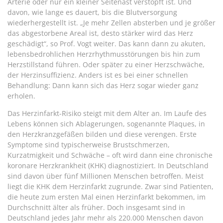
Arterie oder nur ein kleiner Seitenast verstopft ist. Und
davon, wie lange es dauert, bis die Blutversorgung
wiederhergestellt ist. „Je mehr Zellen absterben und je größer
das abgestorbene Areal ist, desto stärker wird das Herz
geschädigt“, so Prof. Vogt weiter. Das kann dann zu akuten,
lebensbedrohlichen Herzrhythmusstörungen bis hin zum
Herzstillstand führen. Oder später zu einer Herzschwäche,
der Herzinsuffizienz. Anders ist es bei einer schnellen
Behandlung: Dann kann sich das Herz sogar wieder ganz
erholen.
Das Herzinfarkt-Risiko steigt mit dem Alter an. Im Laufe des
Lebens können sich Ablagerungen, sogenannte Plaques, in
den Herzkranzgefäßen bilden und diese verengen. Erste
Symptome sind typischerweise Brustschmerzen,
Kurzatmigkeit und Schwäche – oft wird dann eine chronische
koronare Herzkrankheit (KHK) diagnostiziert. In Deutschland
sind davon über fünf Millionen Menschen betroffen. Meist
liegt die KHK dem Herzinfarkt zugrunde. Zwar sind Patienten,
die heute zum ersten Mal einen Herzinfarkt bekommen, im
Durchschnitt älter als früher. Doch insgesamt sind in
Deutschland jedes Jahr mehr als 220.000 Menschen davon