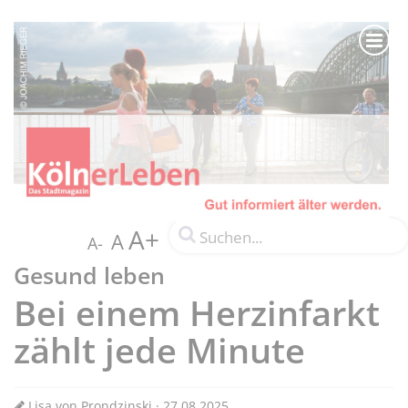
A+
A
A-
Gesund leben
Bei einem Herzinfarkt
zählt jede Minute
Lisa von Prondzinski · 27.08.2025