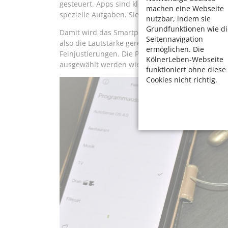
gesteuert. Apps sind kleine Computer-Anwendung
machen eine Webseite
spezielle Aufgaben. Sie sind leicht zu installiere
nutzbar, indem sie
Grundfunktionen wie di
Damit wird das Smartphone zur „digitalen Fernb
Seitennavigation
also die Lautstärke geregelt werden, es lassen s
ermöglichen. Die
Feinjustierungen. Die Programme für besondere
KölnerLeben-Webseite
ausgewählt werden wie die Verbindungen zu an
funktioniert ohne diese
Cookies nicht richtig.