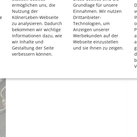
sprogramme (englisch „application software“) für ganz
ermöglichen uns, die
Grundlage für unsere
D
n und zu nutzen.
Nutzung der
Einnahmen. Wir nutzen
v
e
KölnerLeben-Webseite
Drittanbieter-
I
edienung“ für alle Funktionen des Hörsystems. So kann
zu analysieren. Dadurch
Technologien, um
o
ich Höhen und Bässe einstellen sowie alle möglichen
bekommen wir wichtige
Anzeigen unserer
P
 Situationen im Freien und in Räumen können ebenso
Informationen dazu, wie
Werbekunden auf der
a
deren Multimediageräten.
wir Inhalte und
Webseite einzustellen
a
Gestaltung der Seite
und sie Ihnen zu zeigen.
g
verbessern können.
d
b
V