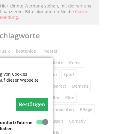
Hier könnte Werbung stehen, mit der wir uns
finanzieren. Bitte akzeptieren Sie die
Cookie-
Meldung
.
chlagworte
usik
kostenlos
Theater
eniorennetzwerk
Geschichte
Kunst
g von Cookies
Museum
Natur
Literatur
Sport
auf dieser Webseite
ührung
Gespräche
Kabarett
Demenz
Wandern
Brauchtum
Film
Kino
Bestätigen
orsorge
Beratung
Weihnachten
Pflege
este
Tanz
Vortrag
Essen
Comedy
omfort/Externe
edien
igital
Gesundheit
Politik