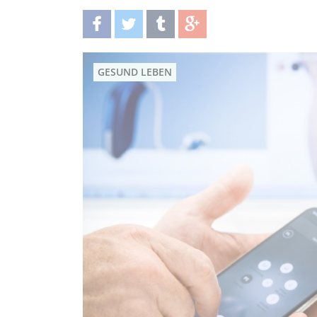
teilen
twittern
teilen
teilen
GESUND LEBEN