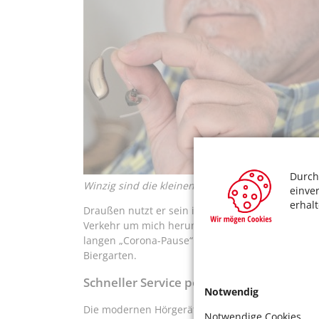
Durch
Winzig sind die kleinen Hörgeräte der neuen Gene
einve
erhal
Draußen nutzt er sein individuelles Fahrrad-Pr
Verkehr um mich herum kann ich jetzt viel besse
langen „Corona-Pause“ auf Gespräche mit Freu
Biergarten.
Schneller Service per „Fernbedienung“
Notwendig
Die modernen Hörgeräte werden mit einer Fernb
Notwendige Cookies