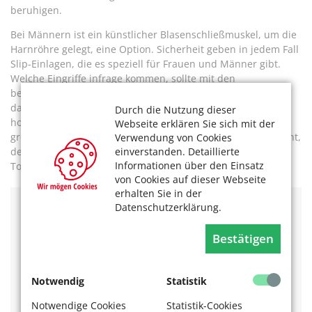
beruhigen.
Bei Männern ist ein künstlicher Blasenschließmuskel, um die
Harnröhre gelegt, eine Option. Sicherheit geben in jedem Fall
Slip-Einlagen, die es speziell für Frauen und Männer gibt.
Welche Eingriffe infrage kommen, sollte mit den
behandelnden Ärzten besprochen werden. Simone K. hat
dafür einen Termin im Beckenbodenzentrum gemacht und
Durch die Nutzung dieser
hofft, dass es besser wird. Eine Ballonfahrt ist einer ihrer
Webseite erklären Sie sich mit der
größten Wünsche: „Das traue ich mich im Moment aber nicht,
Verwendung von Cookies
einverstanden. Detaillierte
denn was sollte ich tun, wenn ich da oben plötzlich auf die
Informationen über den Einsatz
Toilette muss?“
von Cookies auf dieser Webseite
erhalten Sie in der
Datenschutzerklärung.
Informationen
Bestätigen
Fachkliniken, die auf die Behandlung von Inkontinenz
spezialisiert sind:
Krankenhaus der Augustinerinnen –
Notwendig
Statistik
Severinsklösterchen
Notwendige Cookies
Statistik-Cookies
Beckenbodenzentrum