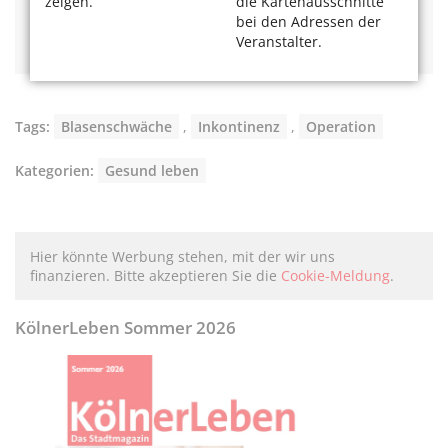
zeigen.
die Kartenausschnitte
Toilettenmangel
bei den Adressen der
Hitzeknigge: Sommer, Hitze, Köln
Veranstalter.
Tags:
Blasenschwäche
,
Inkontinenz
,
Operation
Kategorien:
Gesund leben
Hier könnte Werbung stehen, mit der wir uns
finanzieren. Bitte akzeptieren Sie die
Cookie-Meldung
.
KölnerLeben Sommer 2026