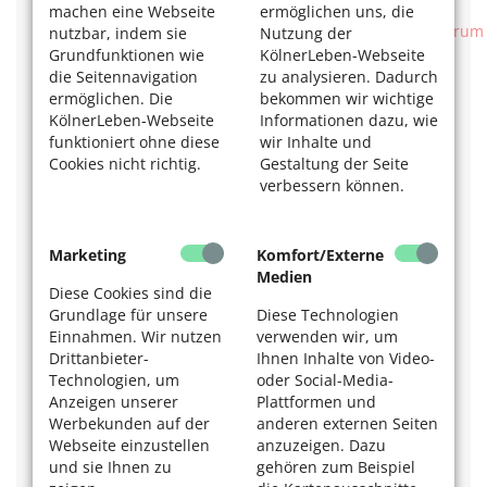
Jakobstr. 27–31, Tel. 0221 / 33 08-13 21
machen eine Webseite
ermöglichen uns, die
www.severinskloesterchen.de/zentren/beckenbodenzentrum
nutzbar, indem sie
Nutzung der
Grundfunktionen wie
KölnerLeben-Webseite
Kontinenz- und Beckenbodenzentrum der Uniklinik
die Seitennavigation
zu analysieren. Dadurch
Köln
ermöglichen. Die
bekommen wir wichtige
Klinik für Urologie,
KölnerLeben-Webseite
Informationen dazu, wie
Uro-Onkologie, spezielle urologische und
funktioniert ohne diese
wir Inhalte und
roboterassistierte Chirurgie
Cookies nicht richtig.
Gestaltung der Seite
Kerpener Str. 62,
verbessern können.
Gebäude 18a, Ebene 1
Sprechstunde: Fr 8.30–13 Uhr
Tel. 0221 / 478-820 94
www.uk-koeln.de/kliniken-institute-und-
Marketing
Komfort/Externe
zentren/kontinenz-und-beckenbodenzentrum/
Medien
Diese Cookies sind die
Evangelisches Klinikum Köln Weyertal
Grundlage für unsere
Diese Technologien
Weyertal 76
Einnahmen. Wir nutzen
verwenden wir, um
Proktologische Sprechstunde: Di, Do, Fr 9–12 Uhr
Drittanbieter-
Ihnen Inhalte von Video-
Tel. 0221 / 479-22 12
Technologien, um
oder Social-Media-
www.evk-koeln.de
Anzeigen unserer
Plattformen und
Werbekunden auf der
anderen externen Seiten
Das könnte Sie auch interessieren:
Webseite einzustellen
anzuzeigen. Dazu
Öffentliche Toiletten in Köln: Zu wenige stille Örtchen
und sie Ihnen zu
gehören zum Beispiel
Öffentliche Toiletten: „Nette Örtchen“ gegen