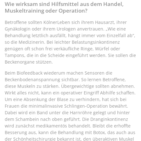
Wie wirksam sind Hilfsmittel aus dem Handel,
Muskeltraining oder Operation?
Betroffene sollten KölnerLeben sich ihrem Hausarzt, ihrer
Gynäkologin oder ihrem Urologen anvertrauen. „Wie eine
Behandlung letztlich ausfällt, hängt immer vom Einzelfall ab“,
so die Medizinerin. Bei leichter Belastungsinkontinenz
genügen oft schon frei verkäufliche Ringe, Würfel oder
Tampons, die in die Scheide eingeführt werden. Sie sollen die
Beckenorgane stützen.
Beim Biofeedback wiederum machen Sensoren die
Beckenbodenanspannung sichtbar. So lernen Betroffene,
diese Muskeln zu stärken. Übergewichtige sollten abnehmen.
Wirkt alles nicht, kann ein operativer Eingriff Abhilfe schaffen.
Um eine Absenkung der Blase zu verhindern, hat sich bei
Frauen die minimalinvasive Schlingen-Operation bewährt.
Dabei wird ein Band unter die Harnröhre gelegt und hinter
dem Schambein nach oben geführt. Die Dranginkontinenz
wird zunächst medikamentös behandelt. Bleibt die erhoffte
Besserung aus, kann die Behandlung mit Botox, das auch aus
der Schönheitschirurgie bekannt ist, den überaktiven Muskel