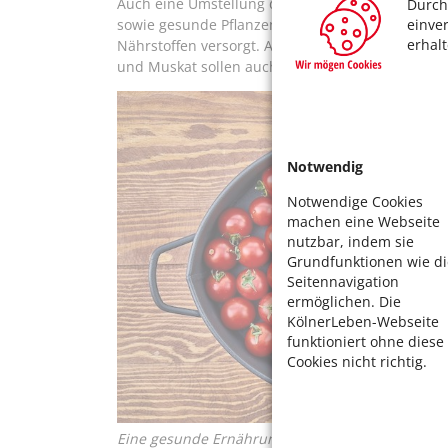
Auch eine Umstellung der Ernährung ist sinnvoll
Durch
sowie gesunde Pflanzenöle wie Oliven- oder Lein
einve
erhal
Nährstoffen versorgt. Antientzündliche Gewürze 
und Muskat sollen auch den Knorpelabbau hem
Notwendig
Notwendige Cookies
machen eine Webseite
nutzbar, indem sie
Grundfunktionen wie di
Seitennavigation
ermöglichen. Die
KölnerLeben-Webseite
funktioniert ohne diese
Cookies nicht richtig.
Eine gesunde Ernährung für starke Gelenke. Foto: