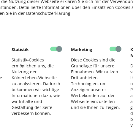
: wenig Fleisch und Wurst, stattdessen viel Obst, Gemüse
 die Nutzung dieser Webseite erklären Sie sich mit der Verwendun
öl. Dadurch wird der Knorpel mit allen notwendigen
rstanden. Detaillierte Informationen über den Einsatz von Cookies 
ten Sie in der Datenschutzerklärung.
wie ein Mix aus gleichen Teilen Kreuzkümmel, Koriander
men.
S
Statistik
Marketing
K
M
M
Statistik-Cookies
Diese Cookies sind die
S
ermöglichen uns, die
Grundlage für unsere
D
Nutzung der
Einnahmen. Wir nutzen
v
e
KölnerLeben-Webseite
Drittanbieter-
I
zu analysieren. Dadurch
Technologien, um
o
F
bekommen wir wichtige
Anzeigen unserer
P
Informationen dazu, wie
Werbekunden auf der
a
wir Inhalte und
Webseite einzustellen
a
Gestaltung der Seite
und sie Ihnen zu zeigen.
g
V
verbessern können.
d
b
F
V
 Engin Akyurt / Pixabay
D