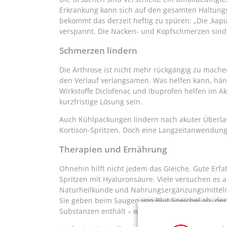
Erkrankung kann sich auf den gesamten Haltun
bekommt das derzeit heftig zu spüren: „Die ‚kaput
verspannt. Die Nacken- und Kopfschmerzen sind 
Schmerzen lindern
Die Arthrose ist nicht mehr rückgängig zu mach
den Verlauf verlangsamen. Was helfen kann, hän
Wirkstoffe Diclofenac und Ibuprofen helfen im A
kurzfristige Lösung sein.
Auch Kühlpackungen lindern nach akuter Überla
Kortison-Spritzen. Doch eine Langzeitanwendung
Therapien und Ernährung
Ohnehin hilft nicht jedem das Gleiche. Gute E
Spritzen mit Hyaluronsäure. Viele versuchen es 
Naturheilkunde und Nahrungsergänzungsmitteln
Sie geben beim Saugen von Blut Speichel ab, d
Substanzen enthält – was wissenschaftlich belegt 