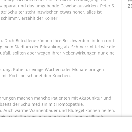
2
gsapparat und das umgebende Gewebe auswirken. Peter S.
te‘ Schulter steht inzwischen etwas höher, alles ist
schlimm“, erzählt der Kölner.
en. Doch Betroffene können ihre Beschwerden lindern und
gt vom Stadium der Erkrankung ab. Schmerzmittel wie die
kutfall, sollten aber wegen ihrer Nebenwirkungen nur eine
stung. Ruhe für einige Wochen oder Monate bringen
 mit Kortison schadet den Knochen.
rfahrungen machen manche Patienten mit Akupunktur und
abseits der Schulmedizin mit Homöopathie,
. Auch warme Wannenbäder und Blutegel können helfen.
er viele entzündungshemmende und schmerzstillende
ist.