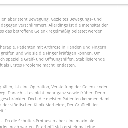
pien aber steht Bewegung. Gezieltes Bewegungs- und
dagegen verschlimmert. Allerdings ist die Intensität der
ss das betroffene Gelenk regelmäßig belastet werden,
Therapie. Patienten mit Arthrose in Händen und Fingern
greifen und wie sie die Finger kräftigen können. Um
ch spezielle Greif- und Öffnungshilfen. Stabilisierende
 als Erstes Probleme macht, entlasten.
älen, ist eine Operation, Versteifung der Gelenke oder
weg. Danach ist es nicht mehr ganz so wie früher. Denn
ingeschränkter. Doch die meisten Patienten kommen damit
 der städtischen Klinik Merheim: „Der Großteil der
it.“
aus. Da die Schulter-Prothesen aber eine maximale
rige noch warten. Er erhofft sich erst einmal eine