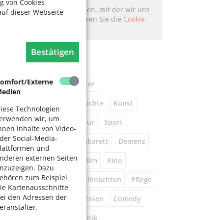
g von Cookies
Hier könnte Werbung stehen, mit der wir uns
auf dieser Webseite
finanzieren. Bitte akzeptieren Sie die
Cookie-
Meldung
.
Bestätigen
chlagworte
omfort/Externe
usik
kostenlos
Theater
edien
eniorennetzwerk
Geschichte
Kunst
iese Technologien
erwenden wir, um
Museum
Natur
Literatur
Sport
hnen Inhalte von Video-
der Social-Media-
ührung
Gespräche
Kabarett
Demenz
lattformen und
nderen externen Seiten
Wandern
Brauchtum
Film
Kino
nzuzeigen. Dazu
ehören zum Beispiel
orsorge
Beratung
Weihnachten
Pflege
ie Kartenausschnitte
ei den Adressen der
este
Tanz
Vortrag
Essen
Comedy
eranstalter.
igital
Gesundheit
Politik