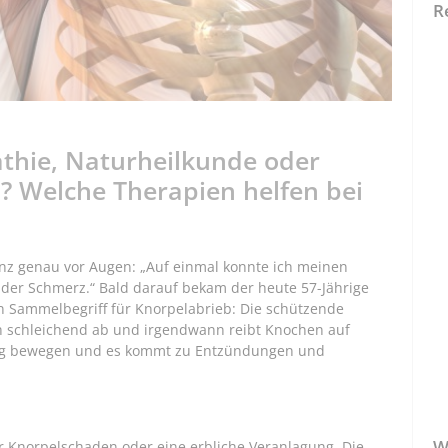
R
athie, Naturheilkunde oder
 Welche Therapien helfen bei
anz genau vor Augen: „Auf einmal konnte ich meinen
nder Schmerz.“ Bald darauf bekam der heute 57-Jährige
ein Sammelbegriff für Knorpelabrieb: Die schützende
h schleichend ab und irgendwann reibt Knochen auf
tig bewegen und es kommt zu Entzündungen und
W
er Knorpelschaden oder eine erbliche Veranlagung. Die