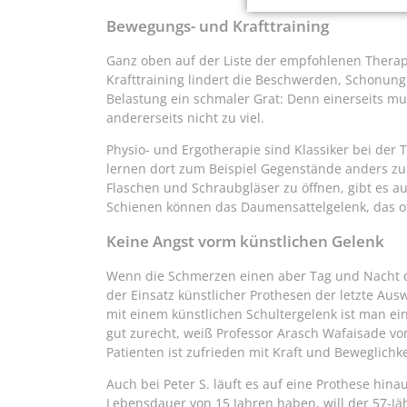
Bewegungs- und Krafttraining
Ganz oben auf der Liste der empfohlenen Thera
Krafttraining lindert die Beschwerden, Schonung 
Belastung ein schmaler Grat: Denn einerseits mu
andererseits nicht zu viel.
Physio- und Ergotherapie sind Klassiker bei der 
lernen dort zum Beispiel Gegenstände anders zu 
Flaschen und Schraubgläser zu öffnen, gibt es au
Schienen können das Daumensattelgelenk, das oft
Keine Angst vorm künstlichen Gelenk
Wenn die Schmerzen einen aber Tag und Nacht qu
der Einsatz künstlicher Prothesen der letzte Aus
mit einem künstlichen Schultergelenk ist man e
gut zurecht, weiß Professor Arasch Wafaisade von
Patienten ist zufrieden mit Kraft und Beweglichke
Auch bei Peter S. läuft es auf eine Prothese hin
Lebensdauer von 15 Jahren haben, will der 57-Jäh