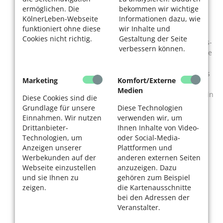
Dichters Charles-Marie Leconte de Lisle (1818-1894).
ermöglichen. Die
bekommen wir wichtige
Debussy ließ sich von dem Bild des im Klee sitzenden
KölnerLeben-Webseite
Informationen dazu, wie
Mädchens mit den kirschroten Lippen und dem
funktioniert ohne diese
wir Inhalte und
flachsblonden Haar zu diesem Musikstück in reinem
Cookies nicht richtig.
Gestaltung der Seite
Ges-Dur anregen. Die Tonarten Ges-Dur und auch Des-
verbessern können.
Dur verwendete Debussy immer dann, wenn er Wärme
und Harmonie vermitteln wollte.
„Opening“, der für Klavier geschriebene erste Satz aus
Marketing
Komfort/Externe
der für mehrere Instrumente komponierten Suite
Medien
„Glassworks“ von Philip Glass. Albert Lau wird es als ein
Diese Cookies sind die
meditatives Solostück am Klavier spielen. Philip Glass
Grundlage für unsere
Diese Technologien
ist ein bedeutender US-amerikanischer Musiker und
Einnahmen. Wir nutzen
verwenden wir, um
Komponist, der zusammen mit u.a. John Adams und
Drittanbieter-
Ihnen Inhalte von Video-
Steve Reich, den musikalischen Minimalismus vertritt.
Technologien, um
oder Social-Media-
Er ist auch sehr bekannt für seine Filmmusik wie z.B.
Anzeigen unserer
Plattformen und
"The Hours" und "The Truman Show".
Werbekunden auf der
anderen externen Seiten
Webseite einzustellen
anzuzeigen. Dazu
„Una Mattina“ von dem italienischen Komponisten
und sie Ihnen zu
gehören zum Beispiel
Ludovico Einaudi, ist eine der Filmmusiken, die er für
zeigen.
die Kartenausschnitte
die französischen Filmkomödie „Ziemlich beste
bei den Adressen der
Freunde“ komponierte.
Veranstalter.
„Vocalise“ von Sergei Rachmaninov. Der russische
Pianist und Komponist schrieb das Stück für Gesang