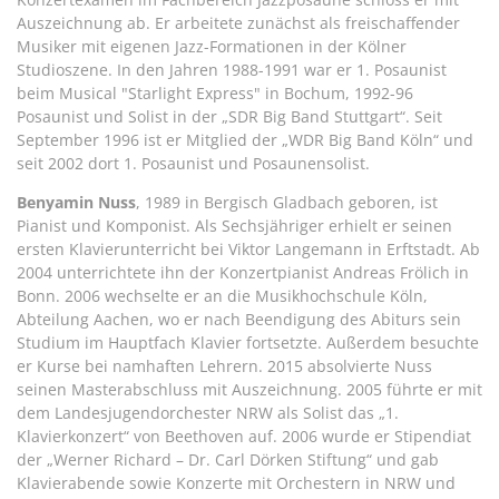
Auszeichnung ab. Er arbeitete zunächst als freischaffender
Musiker mit eigenen Jazz-Formationen in der Kölner
Studioszene. In den Jahren 1988-1991 war er 1. Posaunist
beim Musical "Starlight Express" in Bochum, 1992-96
Posaunist und Solist in der „SDR Big Band Stuttgart“. Seit
September 1996 ist er Mitglied der „WDR Big Band Köln“ und
seit 2002 dort 1. Posaunist und Posaunensolist.
Benyamin Nuss
, 1989 in Bergisch Gladbach geboren, ist
Pianist und Komponist. Als Sechsjähriger erhielt er seinen
ersten Klavierunterricht bei Viktor Langemann in Erftstadt. Ab
2004 unterrichtete ihn der Konzertpianist Andreas Frölich in
Bonn. 2006 wechselte er an die Musikhochschule Köln,
Abteilung Aachen, wo er nach Beendigung des Abiturs sein
Studium im Hauptfach Klavier fortsetzte. Außerdem besuchte
er Kurse bei namhaften Lehrern. 2015 absolvierte Nuss
seinen Masterabschluss mit Auszeichnung. 2005 führte er mit
dem Landesjugendorchester NRW als Solist das „1.
Klavierkonzert“ von Beethoven auf. 2006 wurde er Stipendiat
der „Werner Richard – Dr. Carl Dörken Stiftung“ und gab
Klavierabende sowie Konzerte mit Orchestern in NRW und