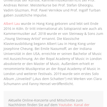
Universität der Künste, Kammermusikunterricht bei Prof.
Andreas Reiner. Meisterkurse bei Prof. Stefan Gheorgiu,
Vadim Gluzman, Prof. Pavel Vernikov und Prof. Ingolf Turban
gaben zusätzliche Impulse.
Albert Lau
wurde in Hong Kong geboren und lebt seit Ende
2016 in Köln. Er tritt international als Solopianist wie auch als
Kammermusiker auf. 2018 wurde er von Steinway & Sons zum
„Young Steinway Artist“ ernannt. Die klassische
Klavierausbildung begann Albert Lau in Hong Kong unter
Josephine Cheung. Bei Emile Naoumoff, an der Indiana
Universität in den USA, erreichte er seinen Bachelor of Music
mit Auszeichnung. An der Royal Academy of Music in London
absolvierte er den Master of Music. Außerdem erhielt er
renommierte Musikpreise an der Royal Academy of Music in
London und weiterer Festivals. 2019 wurde sein erstes Solo
Album „Unveiled“ („Aus dem Schatten“) mit Werken von Clara
Schumann und Fanny Hensel veröffentlicht.
Aktuelle Online-Konzerte und Mitschnitte zum
Nachhören finden Sie auf dem
Youtube- Kanal der