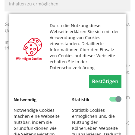
Inhalten zu ermöglichen.
Sehen Sie das Konzert "Cine" mit Lelie Cristea und Albert Lau.
Durch die Nutzung dieser
Quelle: Youtube/Riverside Studios Cologne
Webseite erklären Sie sich mit der
Verwendung von Cookies
Informationen zu den aufgeführten Musikstücken - Klassik
einverstanden. Detaillierte
trifft Filmmusik
Informationen über den Einsatz
von Cookies auf dieser Webseite
„Game of Thrones“ vom deutsch-iranischen
erhalten Sie in der
Komponisten Ramin Djawadi (Arr. Nikolaï Clavier) ist die
Datenschutzerklärung.
Titelmelodie der erfolgreichen gleichnamigen Filmreihe.
„Clair de lune“, der 3. Satz der „Suite bergamasque“
Bestätigen
vom französischen Komponisten Claude Debussy (Arr.
Jascha Heifetz), die in vielen Filmen Verwendung fand.
„Schindler's list“ den emotionalen Film-Soundtrack vom
Notwendig
Statistik
US-amerikanischen Dirigenten und Filmmusik-
Komponisten John Williams.
Notwendige Cookies
Statistik-Cookies
machen eine Webseite
ermöglichen uns, die
„La fille aux Cheveux de lin“ („Das Mädchen mit den
nutzbar, indem sie
Nutzung der
Flachshaaren“) von Claude Debussy (Arr. Jascha Heifetz)
Grundfunktionen wie
KölnerLeben-Webseite
nach dem gleichnamigen Gedicht des französischen
die Seitennavigation
zu analysieren. Dadurch