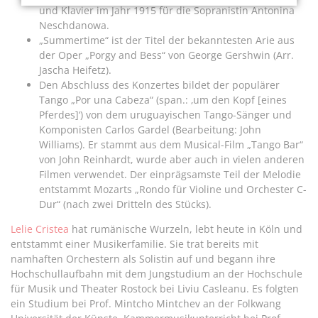
und Klavier im Jahr 1915 für die Sopranistin Antonina
Neschdanowa.
„Summertime“ ist der Titel der bekanntesten Arie aus
der Oper „Porgy and Bess“ von George Gershwin (Arr.
Jascha Heifetz).
Den Abschluss des Konzertes bildet der populärer
Tango „Por una Cabeza“ (span.: ‚um den Kopf [eines
Pferdes]‘) von dem uruguayischen Tango-Sänger und
Komponisten Carlos Gardel (Bearbeitung: John
Williams). Er stammt aus dem Musical-Film „Tango Bar“
von John Reinhardt, wurde aber auch in vielen anderen
Filmen verwendet. Der einprägsamste Teil der Melodie
entstammt Mozarts „Rondo für Violine und Orchester C-
Dur“ (nach zwei Dritteln des Stücks).
Lelie Cristea
hat rumänische Wurzeln, lebt heute in Köln und
entstammt einer Musikerfamilie. Sie trat bereits mit
namhaften Orchestern als Solistin auf und begann ihre
Hochschullaufbahn mit dem Jungstudium an der Hochschule
für Musik und Theater Rostock bei Liviu Casleanu. Es folgten
ein Studium bei Prof. Mintcho Mintchev an der Folkwang