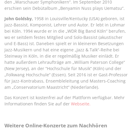
den „Warschauer Symphonikern“. Im September 2010
erschien sein Debütalbum „Benyamin Nuss plays Uematsu“.
John Goldsby,
1958 in Louisville/Kentucky (USA) geboren, ist
Jazz-Bassist, Komponist, Lehrer und Autor. Er lebt in Lohmar
bei Köln. 1994 wurde er in die „WDR Big Band Köln“ berufen,
wo er seitdem festes Mitglied und Solo-Bassist (akustischer
und E-Bass) ist. Daneben spielt er in kleineren Besetzungen
Jazz-Musikern und hat eine eigene „Jazz & Talk“-Reihe bei
Steinway in Köln, in die er regelmäßig Musiker einlädt. Er
hatte außerdem Lehraufträge am „William Paterson College“
(New Jersey), an der “Hochschule für Musik“ (Köln) und der
„Folkwang Hochschule“ (Essen). Seit 2016 ist er Gast-Professor
für Jazz-Kontrabass, Ensembleleitung und Masters-Coaching
am „Conservatorium Maastricht“ (Niederlande).
Das Konzert ist kostenfrei auf der Plattform verfügbar. Mehr
Informationen finden Sie auf der
Webseite.
Weitere Online-Konzerte zum Nachhören