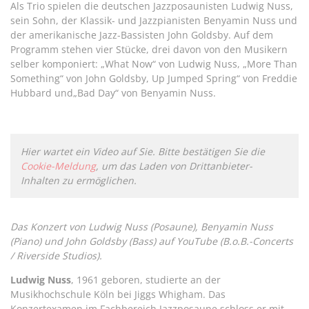
Als Trio spielen die deutschen Jazzposaunisten Ludwig Nuss,
sein Sohn, der Klassik- und Jazzpianisten Benyamin Nuss und
der amerikanische Jazz-Bassisten John Goldsby. Auf dem
Programm stehen vier Stücke, drei davon von den Musikern
selber komponiert: „What Now“ von Ludwig Nuss, „More Than
Something“ von John Goldsby, Up Jumped Spring“ von Freddie
Hubbard und„Bad Day“ von Benyamin Nuss.
Hier wartet ein Video auf Sie. Bitte bestätigen Sie die
Cookie-Meldung
, um das Laden von Drittanbieter-
Inhalten zu ermöglichen.
Das Konzert von Ludwig Nuss (Posaune), Benyamin Nuss
(Piano) und John Goldsby (Bass) auf YouTube (B.o.B.-Concerts
/ Riverside Studios).
Ludwig Nuss
, 1961 geboren, studierte an der
Musikhochschule Köln bei Jiggs Whigham. Das
Konzertexamen im Fachbereich Jazzposaune schloss er mit