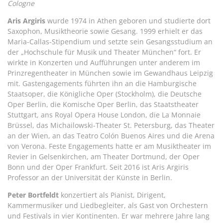
Cologne
Aris Argiris
wurde 1974 in Athen geboren und studierte dort
Saxophon, Musiktheorie sowie Gesang. 1999 erhielt er das
Maria-Callas-Stipendium und setzte sein Gesangsstudium an
der „Hochschule für Musik und Theater München“ fort. Er
wirkte in Konzerten und Aufführungen unter anderem im
Prinzregentheater in München sowie im Gewandhaus Leipzig
mit. Gastengagements führten ihn an die Hamburgische
Staatsoper, die Königliche Oper (Stockholm), die Deutsche
Oper Berlin, die Komische Oper Berlin, das Staatstheater
Stuttgart, ans Royal Opera House London, die La Monnaie
Brüssel, das Michailowski-Theater St. Petersburg, das Theater
an der Wien, an das Teatro Colón Buenos Aires und die Arena
von Verona. Feste Engagements hatte er am Musiktheater im
Revier in Gelsenkirchen, am Theater Dortmund, der Oper
Bonn und der Oper Frankfurt. Seit 2016 ist Aris Argiris
Professor an der Universität der Künste in Berlin.
Peter Bortfeldt
konzertiert als Pianist, Dirigent,
Kammermusiker und Liedbegleiter, als Gast von Orchestern
und Festivals in vier Kontinenten. Er war mehrere Jahre lang