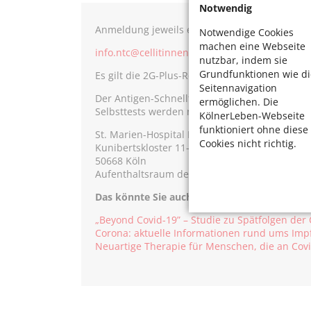
Notwendig
Anmeldung jeweils eine Woche vor dem Termin
Notwendige Cookies
machen eine Webseite
info.ntc@cellitinnen.de
oder Tel 0221 / 1629-
nutzbar, indem sie
Grundfunktionen wie di
Es gilt die 2G-Plus-Regelung.
Seitennavigation
Der Antigen-Schnelltest darf maximal 24 Stun
ermöglichen. Die
Selbsttests werden nicht akzeptiert. Die Überp
KölnerLeben-Webseite
funktioniert ohne diese
St. Marien-Hospital Köln
Cookies nicht richtig.
Kunibertskloster 11-13,
50668 Köln
Aufenthaltsraum des NTC (2. Obergeschoss)
Das könnte Sie auch interessieren:
„Beyond Covid-19” – Studie zu Spätfolgen der
Corona: aktuelle Informationen rund ums Imp
Neuartige Therapie für Menschen, die an Covi