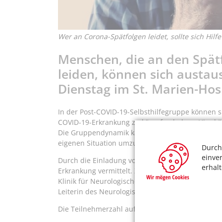
Wer an Corona-Spätfolgen leidet, sollte sich Hilfe
Menschen, die an den Spätf
leiden, können sich austau
Dienstag im St. Marien-Hosp
In der Post-COVID-19-Selbsthilfegruppe können 
COVID-19-Erkrankung zu kämpfen haben. Hier kön
Die Gruppendynamik kann sich positiv auf jeden 
eigenen Situation umzugehen. Die Verbundenheit st
Durch
einve
Durch die Einladung von Experten zu den Treffe
erhal
Erkrankung vermittelt. Zum Auftakt werden die er
Klinik für Neurologische und Fachübergreifende F
Leiterin des Neurologischen Therapiecentrums Kö
Die Teilnehmerzahl auf ist maximal 15 Personen 