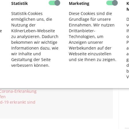
Statistik
Marketing
K
2
M
 erforderlich!
Statistik-Cookies
Diese Cookies sind die
ermöglichen uns, die
Grundlage für unsere
D
7030
Nutzung der
Einnahmen. Wir nutzen
v
e
KölnerLeben-Webseite
Drittanbieter-
I
zu analysieren. Dadurch
Technologien, um
o
den, ein PCR-Test maximal 48 Stunden her sein.
bekommen wir wichtige
Anzeigen unserer
P
rüfung erfolgt an der Pforte des St. Marien-Hospitals.
Informationen dazu, wie
Werbekunden auf der
a
wir Inhalte und
Webseite einzustellen
a
Gestaltung der Seite
und sie Ihnen zu zeigen.
g
verbessern können.
d
b
V
 Corona-Erkrankung
fen
d-19 erkrankt sind