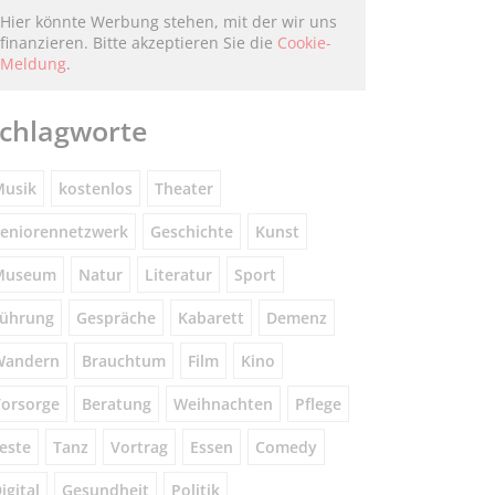
Hier könnte Werbung stehen, mit der wir uns
finanzieren. Bitte akzeptieren Sie die
Cookie-
Meldung
.
chlagworte
usik
kostenlos
Theater
eniorennetzwerk
Geschichte
Kunst
Museum
Natur
Literatur
Sport
ührung
Gespräche
Kabarett
Demenz
Wandern
Brauchtum
Film
Kino
orsorge
Beratung
Weihnachten
Pflege
este
Tanz
Vortrag
Essen
Comedy
igital
Gesundheit
Politik