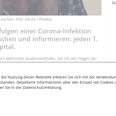
R
 suchen. Foto: Geralt / Pixabay
olgen einer Corona-Infektion
schen und informieren: jeden 1.
ital.
sich Menschen zusammenfinden, die mit den Folgen der
nen sie sich austauschen und gegenseitig unterstützen.
Einzelnen entfalten und trägt dazu bei, besser mit der
ärkt, trägt, unterstützt, tröstet und motiviert.
 die Nutzung dieser Webseite erklären Sie sich mit der Verwendun
rstanden. Detaillierte Informationen über den Einsatz von Cookies 
n werden weitere Informationen zu der noch neuen
ten Sie in der Datenschutzerklärung.
sten drei Treffen von Dr. Pantea Pape, Chefärztin der
rührehabilitation am St. Marien-Hospital und Ärztliche
ln, begleitet.
begrenzt.
W