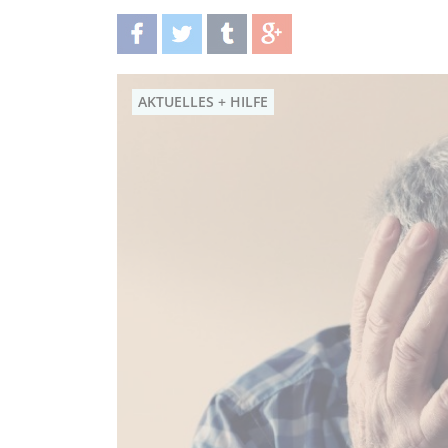
teilen
twittern
teilen
teilen
AKTUELLES + HILFE