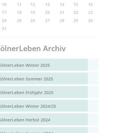
10
11
12
13
14
15
16
17
18
19
20
21
22
23
24
25
26
27
28
29
30
31
ölnerLeben Archiv
KölnerLeben Winter 2025
KölnerLeben Sommer 2025
KölnerLeben Frühjahr 2025
KölnerLeben Winter 2024/25
KölnerLeben Herbst 2024