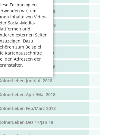
iese Technologien
erwenden wir, um
KölnerLeben April/Mai 2019
hnen Inhalte von Video-
der Social-Media-
KölnerLeben Feb/März 2019
lattformen und
nderen externen Seiten
KölnerLeben Dez 18/Jan 19
nzuzeigen. Dazu
ehören zum Beispiel
KölnerLeben Okt/Nov 2018
ie Kartenausschnitte
ei den Adressen der
eranstalter.
KölnerLeben Aug/Sept 2018
KölnerLeben Juni/Juli 2018
KölnerLeben April/Mai 2018
KölnerLeben Feb/März 2018
KölnerLeben Dez 17/Jan 18