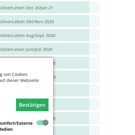
KölnerLeben Dez 20/Jan 21
KölnerLeben Okt/Nov 2020
KölnerLeben Aug/Sept 2020
KölnerLeben Juni/Juli 2020
KölnerLeben April/Mai 2020
g von Cookies
KölnerLeben Feb/März 2020
auf dieser Webseite
KölnerLeben Dez 19/Jan 20
Bestätigen
KölnerLeben Okt/Nov 19
KölnerLeben Aug/Sept 2019
omfort/Externe
edien
KölnerLeben Juni/Juli 2019