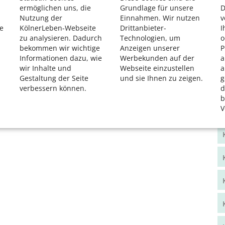
ermöglichen uns, die
Grundlage für unsere
D
Nutzung der
Einnahmen. Wir nutzen
v
e
KölnerLeben-Webseite
Drittanbieter-
I
zu analysieren. Dadurch
Technologien, um
o
bekommen wir wichtige
Anzeigen unserer
P
Informationen dazu, wie
Werbekunden auf der
a
wir Inhalte und
Webseite einzustellen
a
Gestaltung der Seite
und sie Ihnen zu zeigen.
g
verbessern können.
d
b
V