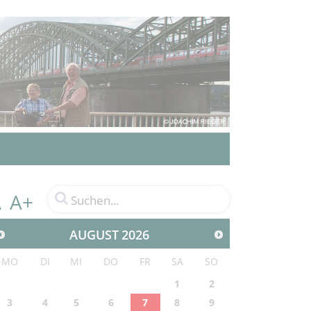
A+
A
AUGUST
2026
MO
DI
MI
DO
FR
SA
SO
1
2
3
4
5
6
7
8
9