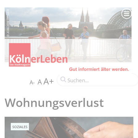
A+
A
A-
Wohnungsverlust
SOZIALES