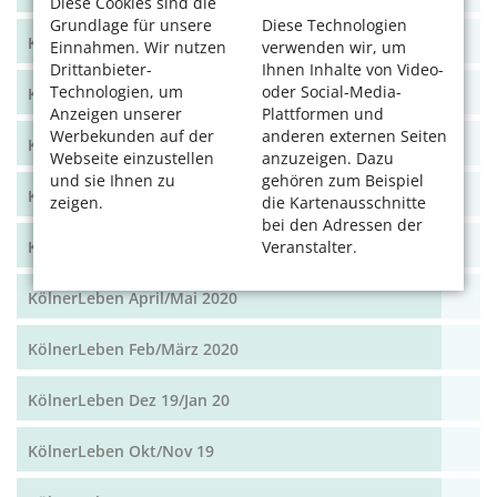
Diese Cookies sind die
Grundlage für unsere
Diese Technologien
KölnerLeben Feb/März 2021
Einnahmen. Wir nutzen
verwenden wir, um
Drittanbieter-
Ihnen Inhalte von Video-
Technologien, um
oder Social-Media-
KölnerLeben Dez 20/Jan 21
Anzeigen unserer
Plattformen und
Werbekunden auf der
anderen externen Seiten
KölnerLeben Okt/Nov 2020
Webseite einzustellen
anzuzeigen. Dazu
und sie Ihnen zu
gehören zum Beispiel
KölnerLeben Aug/Sept 2020
zeigen.
die Kartenausschnitte
bei den Adressen der
KölnerLeben Juni/Juli 2020
Veranstalter.
KölnerLeben April/Mai 2020
KölnerLeben Feb/März 2020
KölnerLeben Dez 19/Jan 20
KölnerLeben Okt/Nov 19