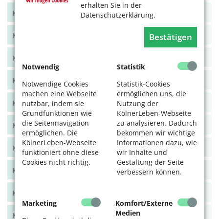
erhalten Sie in der
KölnerLeben Okt/Nov 2022
Datenschutzerklärung.
KölnerLeben Aug/Sept 2022
Bestätigen
KölnerLeben Juni/Juli 2022
Notwendig
Statistik
KölnerLeben April/Mai 2022
Notwendige Cookies
Statistik-Cookies
machen eine Webseite
ermöglichen uns, die
KölnerLeben Feb/März 2022
nutzbar, indem sie
Nutzung der
Grundfunktionen wie
KölnerLeben-Webseite
die Seitennavigation
zu analysieren. Dadurch
KölnerLeben Dez 21/Jan 22
ermöglichen. Die
bekommen wir wichtige
KölnerLeben-Webseite
Informationen dazu, wie
KölnerLeben Okt/Nov 2021
funktioniert ohne diese
wir Inhalte und
Cookies nicht richtig.
Gestaltung der Seite
KölnerLeben Aug/Sept 2021
verbessern können.
KölnerLeben Juni/Juli 2021
Marketing
Komfort/Externe
Medien
KölnerLeben April/Mai 2021