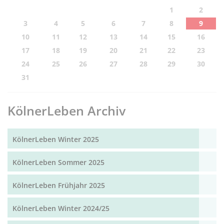
1
2
3
4
5
6
7
8
9
10
11
12
13
14
15
16
17
18
19
20
21
22
23
24
25
26
27
28
29
30
31
KölnerLeben Archiv
KölnerLeben Winter 2025
KölnerLeben Sommer 2025
KölnerLeben Frühjahr 2025
KölnerLeben Winter 2024/25