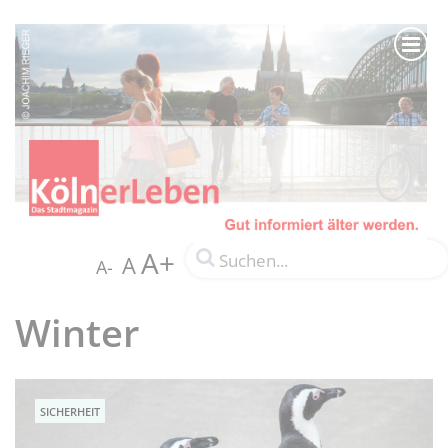
A+
A
A-
Winter
SICHERHEIT