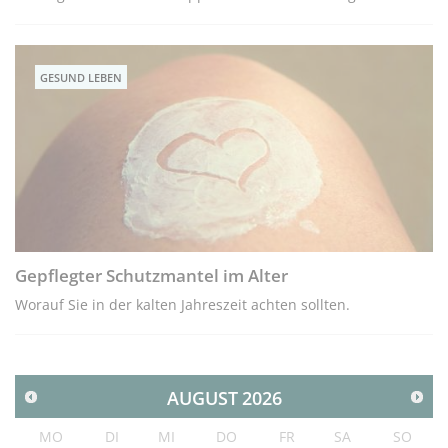
GESUND LEBEN
Gepflegter Schutzmantel im Alter
Worauf Sie in der kalten Jahreszeit achten sollten.
AUGUST
2026
MO
DI
MI
DO
FR
SA
SO