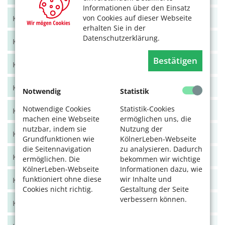
Informationen über den Einsatz
von Cookies auf dieser Webseite
KölnerLeben Juni/Juli 2021
erhalten Sie in der
Datenschutzerklärung.
KölnerLeben April/Mai 2021
Bestätigen
KölnerLeben Feb/März 2021
KölnerLeben Dez 20/Jan 21
Notwendig
Statistik
Notwendige Cookies
Statistik-Cookies
KölnerLeben Okt/Nov 2020
machen eine Webseite
ermöglichen uns, die
nutzbar, indem sie
Nutzung der
KölnerLeben Aug/Sept 2020
Grundfunktionen wie
KölnerLeben-Webseite
die Seitennavigation
zu analysieren. Dadurch
KölnerLeben Juni/Juli 2020
ermöglichen. Die
bekommen wir wichtige
KölnerLeben-Webseite
Informationen dazu, wie
funktioniert ohne diese
wir Inhalte und
KölnerLeben April/Mai 2020
Cookies nicht richtig.
Gestaltung der Seite
verbessern können.
KölnerLeben Feb/März 2020