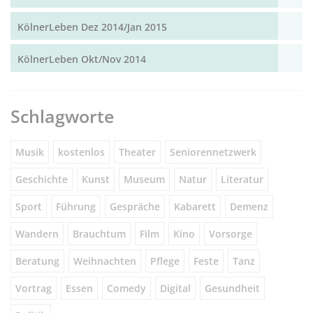
KölnerLeben Dez 2014/Jan 2015
KölnerLeben Okt/Nov 2014
Schlagworte
Musik
kostenlos
Theater
Seniorennetzwerk
Geschichte
Kunst
Museum
Natur
Literatur
Sport
Führung
Gespräche
Kabarett
Demenz
Wandern
Brauchtum
Film
Kino
Vorsorge
Beratung
Weihnachten
Pflege
Feste
Tanz
Vortrag
Essen
Comedy
Digital
Gesundheit