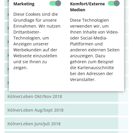
KölnerLeben Dez 19/Jan 20
Marketing
Komfort/Externe
Medien
Diese Cookies sind die
KölnerLeben Okt/Nov 19
Grundlage für unsere
Diese Technologien
Einnahmen. Wir nutzen
verwenden wir, um
KölnerLeben Aug/Sept 2019
Drittanbieter-
Ihnen Inhalte von Video-
Technologien, um
oder Social-Media-
KölnerLeben Juni/Juli 2019
Anzeigen unserer
Plattformen und
Werbekunden auf der
anderen externen Seiten
KölnerLeben April/Mai 2019
Webseite einzustellen
anzuzeigen. Dazu
und sie Ihnen zu
gehören zum Beispiel
zeigen.
die Kartenausschnitte
KölnerLeben Feb/März 2019
bei den Adressen der
Veranstalter.
KölnerLeben Dez 18/Jan 19
KölnerLeben Okt/Nov 2018
KölnerLeben Aug/Sept 2018
KölnerLeben Juni/Juli 2018