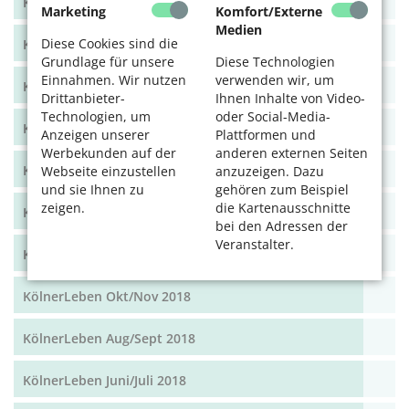
KölnerLeben Dez 19/Jan 20
Marketing
Komfort/Externe
Medien
Diese Cookies sind die
KölnerLeben Okt/Nov 19
Grundlage für unsere
Diese Technologien
Einnahmen. Wir nutzen
verwenden wir, um
KölnerLeben Aug/Sept 2019
Drittanbieter-
Ihnen Inhalte von Video-
Technologien, um
oder Social-Media-
KölnerLeben Juni/Juli 2019
Anzeigen unserer
Plattformen und
Werbekunden auf der
anderen externen Seiten
KölnerLeben April/Mai 2019
Webseite einzustellen
anzuzeigen. Dazu
und sie Ihnen zu
gehören zum Beispiel
zeigen.
die Kartenausschnitte
KölnerLeben Feb/März 2019
bei den Adressen der
Veranstalter.
KölnerLeben Dez 18/Jan 19
KölnerLeben Okt/Nov 2018
KölnerLeben Aug/Sept 2018
KölnerLeben Juni/Juli 2018