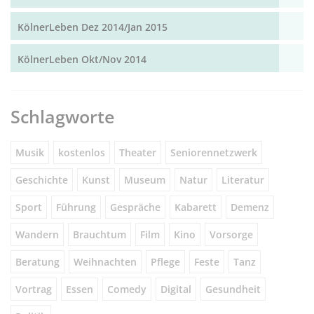
KölnerLeben Dez 2014/Jan 2015
KölnerLeben Okt/Nov 2014
Schlagworte
Musik
kostenlos
Theater
Seniorennetzwerk
Geschichte
Kunst
Museum
Natur
Literatur
Sport
Führung
Gespräche
Kabarett
Demenz
Wandern
Brauchtum
Film
Kino
Vorsorge
Beratung
Weihnachten
Pflege
Feste
Tanz
Vortrag
Essen
Comedy
Digital
Gesundheit