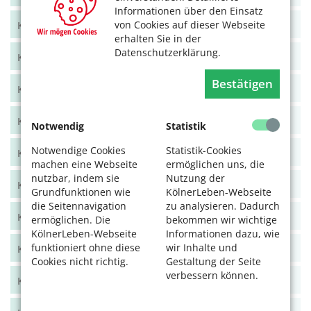
Informationen über den Einsatz
von Cookies auf dieser Webseite
KölnerLeben Juni/Juli 2021
erhalten Sie in der
Datenschutzerklärung.
KölnerLeben April/Mai 2021
Bestätigen
KölnerLeben Feb/März 2021
KölnerLeben Dez 20/Jan 21
Notwendig
Statistik
Notwendige Cookies
Statistik-Cookies
KölnerLeben Okt/Nov 2020
machen eine Webseite
ermöglichen uns, die
nutzbar, indem sie
Nutzung der
KölnerLeben Aug/Sept 2020
Grundfunktionen wie
KölnerLeben-Webseite
die Seitennavigation
zu analysieren. Dadurch
KölnerLeben Juni/Juli 2020
ermöglichen. Die
bekommen wir wichtige
KölnerLeben-Webseite
Informationen dazu, wie
funktioniert ohne diese
wir Inhalte und
KölnerLeben April/Mai 2020
Cookies nicht richtig.
Gestaltung der Seite
verbessern können.
KölnerLeben Feb/März 2020