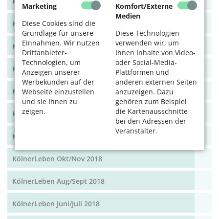
KölnerLeben Dez 19/Jan 20
Marketing
Komfort/Externe
Medien
Diese Cookies sind die
KölnerLeben Okt/Nov 19
Grundlage für unsere
Diese Technologien
Einnahmen. Wir nutzen
verwenden wir, um
KölnerLeben Aug/Sept 2019
Drittanbieter-
Ihnen Inhalte von Video-
Technologien, um
oder Social-Media-
KölnerLeben Juni/Juli 2019
Anzeigen unserer
Plattformen und
Werbekunden auf der
anderen externen Seiten
KölnerLeben April/Mai 2019
Webseite einzustellen
anzuzeigen. Dazu
und sie Ihnen zu
gehören zum Beispiel
zeigen.
die Kartenausschnitte
KölnerLeben Feb/März 2019
bei den Adressen der
Veranstalter.
KölnerLeben Dez 18/Jan 19
KölnerLeben Okt/Nov 2018
KölnerLeben Aug/Sept 2018
KölnerLeben Juni/Juli 2018