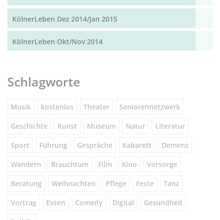
KölnerLeben Dez 2014/Jan 2015
KölnerLeben Okt/Nov 2014
Schlagworte
Musik
kostenlos
Theater
Seniorennetzwerk
Geschichte
Kunst
Museum
Natur
Literatur
Sport
Führung
Gespräche
Kabarett
Demenz
Wandern
Brauchtum
Film
Kino
Vorsorge
Beratung
Weihnachten
Pflege
Feste
Tanz
Vortrag
Essen
Comedy
Digital
Gesundheit