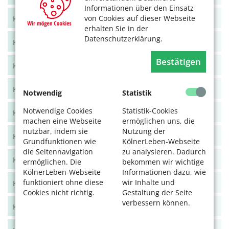
Informationen über den Einsatz
von Cookies auf dieser Webseite
KölnerLeben Juni/Juli 2021
erhalten Sie in der
Datenschutzerklärung.
KölnerLeben April/Mai 2021
Bestätigen
KölnerLeben Feb/März 2021
KölnerLeben Dez 20/Jan 21
Notwendig
Statistik
Notwendige Cookies
Statistik-Cookies
KölnerLeben Okt/Nov 2020
machen eine Webseite
ermöglichen uns, die
nutzbar, indem sie
Nutzung der
KölnerLeben Aug/Sept 2020
Grundfunktionen wie
KölnerLeben-Webseite
die Seitennavigation
zu analysieren. Dadurch
KölnerLeben Juni/Juli 2020
ermöglichen. Die
bekommen wir wichtige
KölnerLeben-Webseite
Informationen dazu, wie
funktioniert ohne diese
wir Inhalte und
KölnerLeben April/Mai 2020
Cookies nicht richtig.
Gestaltung der Seite
verbessern können.
KölnerLeben Feb/März 2020