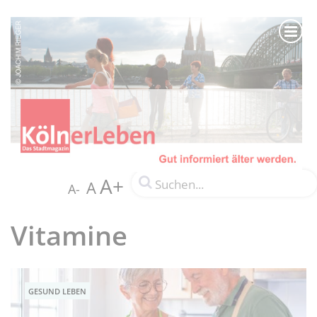
A+
A
A-
Vitamine
GESUND LEBEN