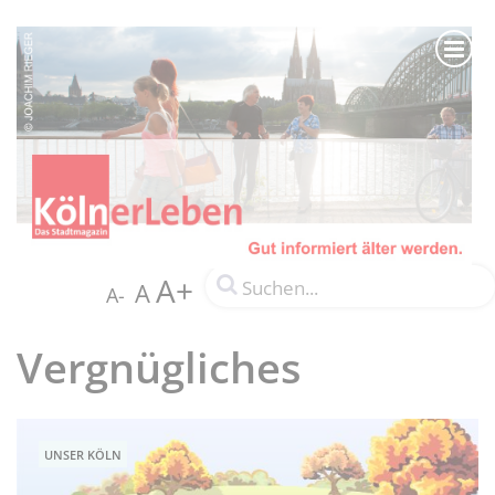
A+
A
A-
Vergnügliches
UNSER KÖLN