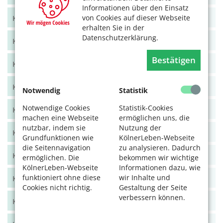
Informationen über den Einsatz
von Cookies auf dieser Webseite
KölnerLeben Juni/Juli 2021
erhalten Sie in der
Datenschutzerklärung.
KölnerLeben April/Mai 2021
Bestätigen
KölnerLeben Feb/März 2021
KölnerLeben Dez 20/Jan 21
Notwendig
Statistik
Notwendige Cookies
Statistik-Cookies
KölnerLeben Okt/Nov 2020
machen eine Webseite
ermöglichen uns, die
nutzbar, indem sie
Nutzung der
KölnerLeben Aug/Sept 2020
Grundfunktionen wie
KölnerLeben-Webseite
die Seitennavigation
zu analysieren. Dadurch
KölnerLeben Juni/Juli 2020
ermöglichen. Die
bekommen wir wichtige
KölnerLeben-Webseite
Informationen dazu, wie
funktioniert ohne diese
wir Inhalte und
KölnerLeben April/Mai 2020
Cookies nicht richtig.
Gestaltung der Seite
verbessern können.
KölnerLeben Feb/März 2020