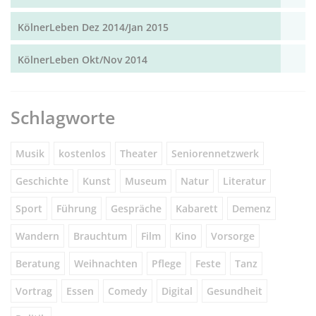
KölnerLeben Dez 2014/Jan 2015
KölnerLeben Okt/Nov 2014
Schlagworte
Musik
kostenlos
Theater
Seniorennetzwerk
Geschichte
Kunst
Museum
Natur
Literatur
Sport
Führung
Gespräche
Kabarett
Demenz
Wandern
Brauchtum
Film
Kino
Vorsorge
Beratung
Weihnachten
Pflege
Feste
Tanz
Vortrag
Essen
Comedy
Digital
Gesundheit