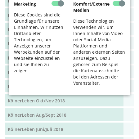
KölnerLeben Dez 19/Jan 20
Marketing
Komfort/Externe
Medien
Diese Cookies sind die
KölnerLeben Okt/Nov 19
Grundlage für unsere
Diese Technologien
Einnahmen. Wir nutzen
verwenden wir, um
KölnerLeben Aug/Sept 2019
Drittanbieter-
Ihnen Inhalte von Video-
Technologien, um
oder Social-Media-
KölnerLeben Juni/Juli 2019
Anzeigen unserer
Plattformen und
Werbekunden auf der
anderen externen Seiten
KölnerLeben April/Mai 2019
Webseite einzustellen
anzuzeigen. Dazu
und sie Ihnen zu
gehören zum Beispiel
zeigen.
die Kartenausschnitte
KölnerLeben Feb/März 2019
bei den Adressen der
Veranstalter.
KölnerLeben Dez 18/Jan 19
KölnerLeben Okt/Nov 2018
KölnerLeben Aug/Sept 2018
KölnerLeben Juni/Juli 2018